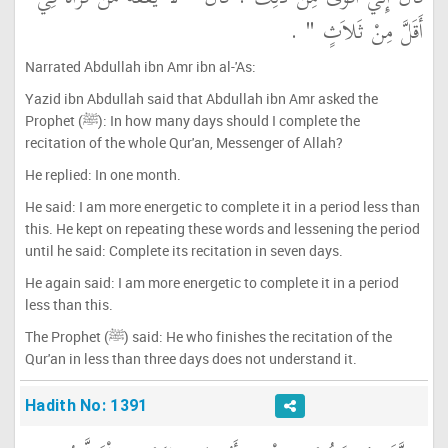
أَقَلَّ مِنْ ثَلاَثٍ ‏"‏ ‏.‏
Narrated Abdullah ibn Amr ibn al-'As:
Yazid ibn Abdullah said that Abdullah ibn Amr asked the
Prophet (ﷺ): In how many days should I complete the
recitation of the whole Qur'an, Messenger of Allah?
He replied: In one month.
He said: I am more energetic to complete it in a period less than
this. He kept on repeating these words and lessening the period
until he said: Complete its recitation in seven days.
He again said: I am more energetic to complete it in a period
less than this.
The Prophet (ﷺ) said: He who finishes the recitation of the
Qur'an in less than three days does not understand it.
Hadith No: 1391