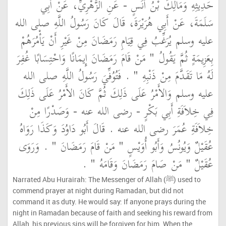
حَدِيثِهِ وَمَالِكُ بْنُ أَنَسٍ - عَنِ الزُّهْرِيِّ، عَنْ أَبِي
سَلَمَةَ، عَنْ أَبِي هُرَيْرَةَ، قَالَ كَانَ رَسُولُ اللَّهِ صلى الله
عليه وسلم يُرَغِّبُ فِي قِيَامِ رَمَضَانَ مِنْ غَيْرِ أَنْ يَأْمُرَهُمْ
بِعَزِيمَةٍ ثُمَّ يَقُولُ ‏"‏ مَنْ قَامَ رَمَضَانَ إِيمَانًا وَاحْتِسَابًا غُفِرَ
لَهُ مَا تَقَدَّمَ مِنْ ذَنْبِهِ ‏"‏ ‏.‏ فَتُوُفِّيَ رَسُولُ اللَّهِ صلى الله
عليه وسلم وَالأَمْرُ عَلَى ذَلِكَ ثُمَّ كَانَ الأَمْرُ عَلَى ذَلِكَ
فِي خِلاَفَةِ أَبِي بَكْرٍ - رضى الله عنه - وَصَدْرًا مِنْ
خِلاَفَةِ عُمَرَ رضى الله عنه ‏.‏ قَالَ أَبُو دَاوُدَ وَكَذَا رَوَاهُ
عُقَيْلٌ وَيُونُسُ وَأَبُو أُوَيْسٍ ‏"‏ مَنْ قَامَ رَمَضَانَ ‏"‏ ‏.‏ وَرَوَى
عُقَيْلٌ ‏"‏ مَنْ صَامَ رَمَضَانَ وَقَامَهُ ‏"‏ ‏.‏
Narrated Abu Hurairah: The Messenger of Allah (ﷺ) used to
commend prayer at night during Ramadan, but did not
command it as duty. He would say: If anyone prays during the
night in Ramadan because of faith and seeking his reward from
Allah, his previous sins will be forgiven for him. When the