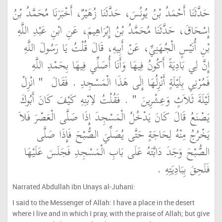
حَدَّثَنَا أَحْمَدُ بْنُ يُونُسَ، حَدَّثَنَا زُهَيْرٌ، أَخْبَرَنَا مُحَمَّدُ بْنُ
إِسْحَاقَ، حَدَّثَنَا مُحَمَّدُ بْنُ إِبْرَاهِيمَ، عَنِ ابْنِ عَبْدِ اللَّهِ
بْنِ أُنَيْسٍ الْجُهَنِيِّ، عَنْ أَبِيهِ، قَالَ قُلْتُ يَا رَسُولَ اللَّهِ
إِنَّ لِي بَادِيَةً أَكُونُ فِيهَا وَأَنَا أُصَلِّي فِيهَا بِحَمْدِ اللَّهِ
فَمُرْنِي بِلَيْلَةٍ أَنْزِلُهَا إِلَى هَذَا الْمَسْجِدِ ‏.‏ فَقَالَ ‏
"‏ انْزِلْ
لَيْلَةَ ثَلاَثٍ وَعِشْرِينَ ‏"
‏ ‏.‏ فَقُلْتُ لاِبْنِهِ كَيْفَ كَانَ أَبُوكَ
يَصْنَعُ قَالَ كَانَ يَدْخُلُ الْمَسْجِدَ إِذَا صَلَّى الْعَصْرَ فَلاَ
يَخْرُجُ مِنْهُ لِحَاجَةٍ حَتَّى يُصَلِّيَ الصُّبْحَ فَإِذَا صَلَّى
الصُّبْحَ وَجَدَ دَابَّتَهُ عَلَى بَابِ الْمَسْجِدِ فَجَلَسَ عَلَيْهَا
فَلَحِقَ بِبَادِيَتِهِ ‏.‏
Narrated Abdullah ibn Unays al-Juhani:
I said to the Messenger of Allah: I have a place in the desert
where I live and in which I pray, with the praise of Allah; but give