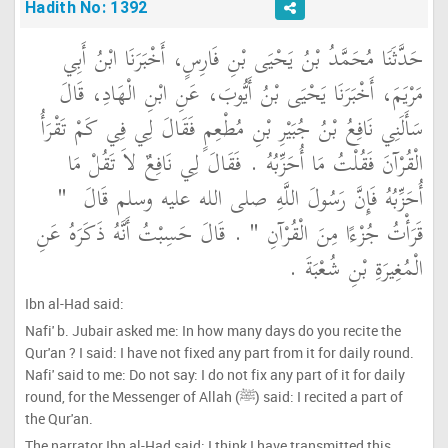
Hadith No: 1392
حَدَّثَنَا مُحَمَّدُ بْنُ يَحْيَى بْنِ فَارِسٍ، أَخْبَرَنَا ابْنُ أَبِي
مَرْيَمَ، أَخْبَرَنَا يَحْيَى بْنُ أَيُّوبَ، عَنِ ابْنِ الْهَادِ، قَالَ
سَأَلَنِي نَافِعُ بْنُ جُبَيْرِ بْنِ مُطْعِمٍ فَقَالَ لِي فِي كَمْ تَقْرَأُ
الْقُرْآنَ فَقُلْتُ مَا أُحَزِّبُهُ ‏.‏ فَقَالَ لِي نَافِعٌ لاَ تَقُلْ مَا
أُحَزِّبُهُ فَإِنَّ رَسُولَ اللَّهِ صلى الله عليه وسلم قَالَ ‏
"‏
قَرَأْتُ جُزْءًا مِنَ الْقُرْآنِ ‏"
‏ ‏.‏ قَالَ حَسِبْتُ أَنَّهُ ذَكَرَهُ عَنِ
الْمُغِيرَةِ بْنِ شُعْبَةَ ‏.‏
Ibn al-Had said:
Nafi' b. Jubair asked me: In how many days do you recite the
Qur'an ? I said: I have not fixed any part from it for daily round.
Nafi' said to me: Do not say: I do not fix any part of it for daily
round, for the Messenger of Allah (ﷺ) said: I recited a part of
the Qur'an.
The narrator Ibn al-Had said: I think I have transmitted this