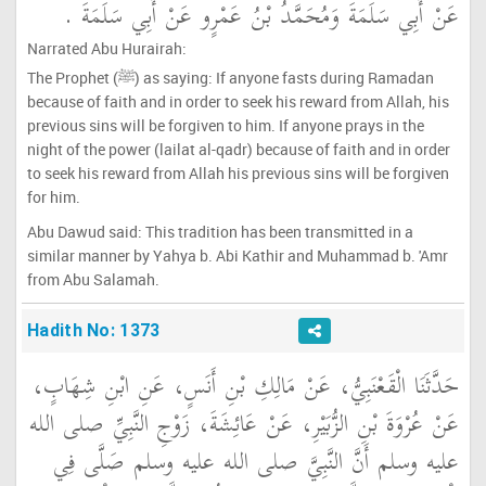
عَنْ أَبِي سَلَمَةَ وَمُحَمَّدُ بْنُ عَمْرٍو عَنْ أَبِي سَلَمَةَ ‏.‏
Narrated Abu Hurairah:
The Prophet (ﷺ) as saying: If anyone fasts during Ramadan
because of faith and in order to seek his reward from Allah, his
previous sins will be forgiven to him. If anyone prays in the
night of the power (lailat al-qadr) because of faith and in order
to seek his reward from Allah his previous sins will be forgiven
for him.
Abu Dawud said: This tradition has been transmitted in a
similar manner by Yahya b. Abi Kathir and Muhammad b. 'Amr
from Abu Salamah.
Hadith No: 1373
حَدَّثَنَا الْقَعْنَبِيُّ، عَنْ مَالِكِ بْنِ أَنَسٍ، عَنِ ابْنِ شِهَابٍ،
عَنْ عُرْوَةَ بْنِ الزُّبَيْرِ، عَنْ عَائِشَةَ، زَوْجِ النَّبِيِّ صلى الله
عليه وسلم أَنَّ النَّبِيَّ صلى الله عليه وسلم صَلَّى فِي