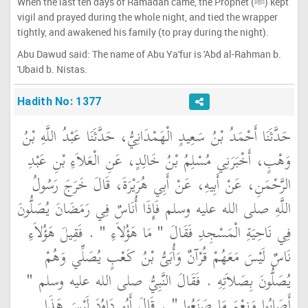
When the last ten days of Ramadan came, the Prophet (ﷺ) kept
vigil and prayed during the whole night, and tied the wrapper
tightly, and awakened his family (to pray during the night).
Abu Dawud said: The name of Abu Ya'fur is 'Abd al-Rahman b.
'Ubaid b. Nistas.
Hadith No: 1377
حَدَّثَنَا أَحْمَدُ بْنُ سَعِيدٍ الْهَمْدَانِيُّ، حَدَّثَنَا عَبْدُ اللَّهِ بْنُ
وَهْبٍ، أَخْبَرَنِي مُسْلِمُ بْنُ خَالِدٍ، عَنِ الْعَلاَءِ بْنِ عَبْدِ
الرَّحْمَنِ، عَنْ أَبِيهِ، عَنْ أَبِي هُرَيْرَةَ، قَالَ خَرَجَ رَسُولُ
اللَّهِ صلى الله عليه وسلم فَإِذَا أُنَاسٌ فِي رَمَضَانَ يُصَلُّونَ
فِي نَاحِيَةِ الْمَسْجِدِ فَقَالَ ‏"‏ مَا هَؤُلاَءِ ‏"‏ ‏.‏ فَقِيلَ هَؤُلاَءِ
نَاسٌ لَيْسَ مَعَهُمْ قُرْآنٌ وَأُبَىُّ بْنُ كَعْبٍ يُصَلِّي وَهُمْ
يُصَلُّونَ بِصَلاَتِهِ ‏.‏ فَقَالَ النَّبِيُّ صلى الله عليه وسلم ‏"‏
أَصَابُوا وَنِعْمَ مَا صَنَعُوا ‏"‏ ‏.‏ قَالَ أَبُو دَاوُدَ لَيْسَ هَذَا