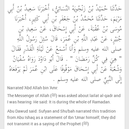
حَدَّثَنَا حُمَيْدُ بْنُ زَنْجُويَهْ النَّسَائِيُّ، أَخْبَرَنَا سَعِيدُ بْنُ أَبِي
مَرْيَمَ، حَدَّثَنَا مُحَمَّدُ بْنُ جَعْفَرِ بْنِ أَبِي كَثِيرٍ، أَخْبَرَنَا
مُوسَى بْنُ عُقْبَةَ، عَنْ أَبِي إِسْحَاقَ، عَنْ سَعِيدِ بْنِ
جُبَيْرٍ، عَنْ عَبْدِ اللَّهِ بْنِ عُمَرَ، قَالَ سُئِلَ رَسُولُ اللَّهِ
صلى الله عليه وسلم وَأَنَا أَسْمَعُ عَنْ لَيْلَةِ الْقَدْرِ فَقَالَ ‏
"‏ هِيَ فِي كُلِّ رَمَضَانَ ‏"
‏ ‏.‏ قَالَ أَبُو دَاوُدَ رَوَاهُ سُفْيَانُ
وَشُعْبَةُ عَنْ أَبِي إِسْحَاقَ مَوْقُوفًا عَلَى ابْنِ عُمَرَ لَمْ يَرْفَعَاهُ
إِلَى النَّبِيِّ صلى الله عليه وسلم ‏.‏
Narrated 'Abd Allah bin 'Amr:
The Messenger of Allah (ﷺ) was asked about lailat al-qadr and
I was hearing: He said: It is during the whole of Ramadan.
Abu Dawud said: Sufyan and Shu'bah narrated this tradition
from Abu Ishaq as a statement of Ibn 'Umar himself, they did
not transmit it as a saying of the Prophet (ﷺ)