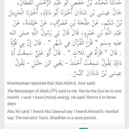
حَدَّثَنَا مُحَمَّدُ بْنُ حَفْصٍ أَبُو عَبْدِ الرَّحْمَنِ الْقَطَّانُ،
خَالُ عِيسَى بْنِ شَاذَانَ أَخْبَرَنَا أَبُو دَاوُدَ، أَخْبَرَنَا الْحَرِيشُ
بْنُ سُلَيْمٍ، عَنْ طَلْحَةَ بْنِ مُصَرِّفٍ، عَنْ خَيْثَمَةَ، عَنْ
عَبْدِ اللَّهِ بْنِ عَمْرٍو، قَالَ قَالَ لِي رَسُولُ اللَّهِ صلى الله
عليه وسلم ‏"‏ اقْرَإِ الْقُرْآنَ فِي شَهْرٍ ‏"‏ ‏.‏ قَالَ إِنَّ بِي قُوَّةً
‏.‏ قَالَ ‏"‏ اقْرَأْهُ فِي ثَلاَثٍ ‏"‏ ‏.‏ قَالَ أَبُو عَلِيٍّ سَمِعْتُ أَبَا
دَاوُدَ يَقُولُ سَمِعْتُ أَحْمَدَ - يَعْنِي ابْنَ حَنْبَلٍ - يَقُولُ
عِيسَى بْنُ شَاذَانَ كَيِّسٌ ‏.‏
Khaithamah reported that 'Abd Allah b. 'Amr said:
The Messenger of Allah (ﷺ) said to me: Recite the Qur'an in one
month. I said: I have (more) energy. He said: Recite it in three
days
Abu 'Ali said: I heard Abu Dawud say: I heard Ahmad b. Hanbal
say: The narrator 'Isa b. Shadhan is a sane person.