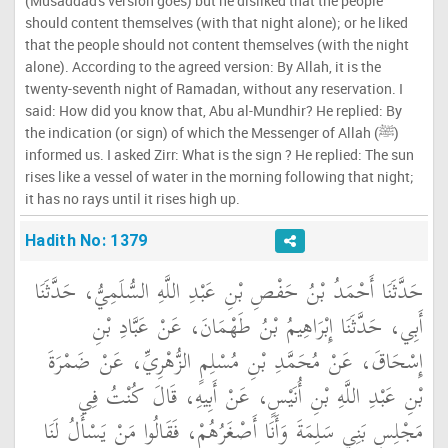
(Musaddad's version goes) but he disliked that the people
should content themselves (with that night alone); or he liked
that the people should not content themselves (with the night
alone). According to the agreed version: By Allah, it is the
twenty-seventh night of Ramadan, without any reservation. I
said: How did you know that, Abu al-Mundhir? He replied: By
the indication (or sign) of which the Messenger of Allah (ﷺ)
informed us. I asked Zirr: What is the sign ? He replied: The sun
rises like a vessel of water in the morning following that night;
it has no rays until it rises high up.
Hadith No: 1379
حَدَّثَنَا أَحْمَدُ بْنُ حَفْصِ بْنِ عَبْدِ اللَّهِ السُّلَمِيُّ، حَدَّثَنَا
أَبِي، حَدَّثَنَا إِبْرَاهِيمُ بْنُ طَهْمَانَ، عَنْ عَبَّادِ بْنِ
إِسْحَاقَ، عَنْ مُحَمَّدِ بْنِ مُسْلِمٍ الزُّهْرِيِّ، عَنْ ضَمْرَةَ
بْنِ عَبْدِ اللَّهِ بْنِ أُنَيْسٍ، عَنْ أَبِيهِ، قَالَ كُنْتُ فِي
مَجْلِسِ بَنِي سَلِمَةَ وَأَنَا أَصْغَرُهُمْ، فَقَالُوا مَنْ يَسْأَلُ لَنَا