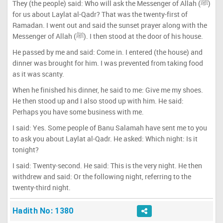
They (the people) said: Who will ask the Messenger of Allah (ﷺ)
for us about Laylat al-Qadr? That was the twenty-first of
Ramadan. I went out and said the sunset prayer along with the
Messenger of Allah (ﷺ). I then stood at the door of his house.
He passed by me and said: Come in. I entered (the house) and
dinner was brought for him. I was prevented from taking food
as it was scanty.
When he finished his dinner, he said to me: Give me my shoes.
He then stood up and I also stood up with him. He said:
Perhaps you have some business with me.
I said: Yes. Some people of Banu Salamah have sent me to you
to ask you about Laylat al-Qadr. He asked: Which night: Is it
tonight?
I said: Twenty-second. He said: This is the very night. He then
withdrew and said: Or the following night, referring to the
twenty-third night.
Hadith No: 1380