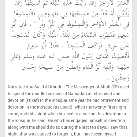
الْعَشْرَ الأَوَاخِرَ وَقَدْ رَأَيْتُ هَذِهِ اللَّيْلَةَ ثُمَّ أُنْسِيتُهَا وَقَدْ
رَأَيْتُنِي أَسْجُدُ مِنْ صَبِيحَتِهَا فِي مَاءٍ وَطِينٍ فَالْتَمِسُوهَا
فِي الْعَشْرِ الأَوَاخِرِ وَالْتَمِسُوهَا فِي كُلِّ وِتْرٍ ‏"
‏ ‏.‏ قَالَ أَبُو
سَعِيدٍ فَمُطِرَتِ السَّمَاءُ مِنْ تِلْكَ اللَّيْلَةِ وَكَانَ الْمَسْجِدُ
عَلَى عَرِيشٍ فَوَكَفَ الْمَسْجِدُ ‏.‏ فَقَالَ أَبُو سَعِيدٍ
فَأَبْصَرَتْ عَيْنَاىَ رَسُولَ اللَّهِ صلى الله عليه وسلم وَعَلَى
جَبْهَتِهِ وَأَنْفِهِ أَثَرُ الْمَاءِ وَالطِّينِ مِنْ صَبِيحَةِ إِحْدَى
وَعِشْرِينَ ‏.‏
Narrated Abu Sa’id Al Khudri : The Messenger of Allah (ﷺ) used
to spend the middle ten days of Ramadan in retirement and
devotion (i'tikaf) in the mosque. One year he had retirement and
devotion in the mosque (as usual); when the twenty-first night
came, and this night when he used to come out his devotion in
the mosque, he said: He who has engaged himself in devotion
along with me should do so during the last ten days; I saw that
night, that was caused to forget it, but I have seen myself