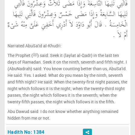
فَالَّتِي تَلِيهَا التَّاسِعَةُ وَإِذَا مَضَى ثَلاَثٌ وَعِشْرُونَ فَالَّتِي
تَلِيهَا السَّابِعَةُ وَإِذَا مَضَى خَمْسٌ وَعِشْرُونَ فَالَّتِي تَلِيهَا
الْخَامِسَةُ ‏.‏ قَالَ أَبُو دَاوُدَ لاَ أَدْرِي أَخَفِيَ عَلَىَّ مِنْهُ شَىْءٌ
أَمْ لاَ ‏.‏
Narrated AbuSa'id al-Khudri:
The Prophet (ﷺ) said: Seek it (laylat al-Qadr) in the last ten
days of Ramadan. Seek it on the ninth, seventh and fifth night. I
(AbuNadrah) said: You know counting better than us, AbuSa'id.
He said: Yes. I asked: What do you mean by the ninth, seventh
and fifth night? He said: When the twenty-first night passes, the
night which follows it is the night; when the twenty-third night
passes, the night which follows it is the seventh; when the
twenty-fifth passes, the night which follows it is the fifth.
Abu Dawud said: I do not know whether anything remained
hidden from me or not.
Hadith No: 1384