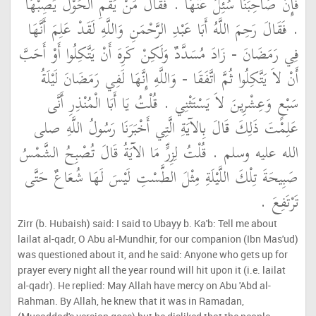
فَإِنَّ صَاحِبَنَا سُئِلَ عَنْهَا ‏.‏ فَقَالَ مَنْ يَقُمِ الْحَوْلَ يُصِبْهَا
‏.‏ فَقَالَ رَحِمَ اللَّهُ أَبَا عَبْدِ الرَّحْمَنِ وَاللَّهِ لَقَدْ عَلِمَ أَنَّهَا
فِي رَمَضَانَ - زَادَ مُسَدَّدٌ وَلَكِنْ كَرِهَ أَنْ يَتَّكِلُوا أَوْ أَحَبَّ
أَنْ لاَ يَتَّكِلُوا ثُمَّ اتَّفَقَا - وَاللَّهِ إِنَّهَا لَفِي رَمَضَانَ لَيْلَةُ
سَبْعٍ وَعِشْرِينَ لاَ يَسْتَثْنِي ‏.‏ قُلْتُ يَا أَبَا الْمُنْذِرِ أَنَّى
عَلِمْتَ ذَلِكَ قَالَ بِالآيَةِ الَّتِي أَخْبَرَنَا رَسُولُ اللَّهِ صلى
الله عليه وسلم ‏.‏ قُلْتُ لِزِرٍّ مَا الآيَةُ قَالَ تُصْبِحُ الشَّمْسُ
صَبِيحَةَ تِلْكَ اللَّيْلَةِ مِثْلَ الطَّسْتِ لَيْسَ لَهَا شُعَاعٌ حَتَّى
تَرْتَفِعَ ‏.‏
Zirr (b. Hubaish) said: I said to Ubayy b. Ka'b: Tell me about
lailat al-qadr, O Abu al-Mundhir, for our companion (Ibn Mas'ud)
was questioned about it, and he said: Anyone who gets up for
prayer every night all the year round will hit upon it (i.e. lailat
al-qadr). He replied: May Allah have mercy on Abu 'Abd al-
Rahman. By Allah, he knew that it was in Ramadan,