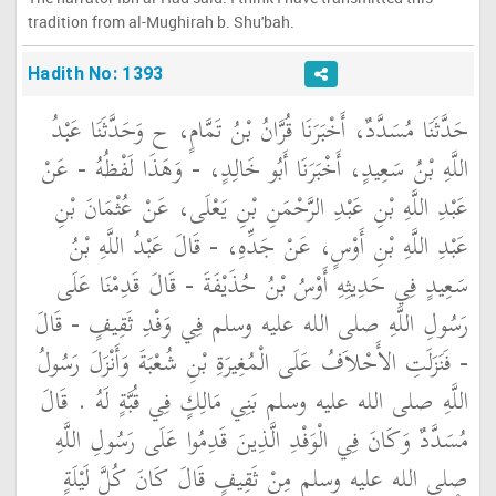
tradition from al-Mughirah b. Shu'bah.
Hadith No: 1393
حَدَّثَنَا مُسَدَّدٌ، أَخْبَرَنَا قُرَّانُ بْنُ تَمَّامٍ، ح وَحَدَّثَنَا عَبْدُ
اللَّهِ بْنُ سَعِيدٍ، أَخْبَرَنَا أَبُو خَالِدٍ، - وَهَذَا لَفْظُهُ - عَنْ
عَبْدِ اللَّهِ بْنِ عَبْدِ الرَّحْمَنِ بْنِ يَعْلَى، عَنْ عُثْمَانَ بْنِ
عَبْدِ اللَّهِ بْنِ أَوْسٍ، عَنْ جَدِّهِ، - قَالَ عَبْدُ اللَّهِ بْنُ
سَعِيدٍ فِي حَدِيثِهِ أَوْسُ بْنُ حُذَيْفَةَ - قَالَ قَدِمْنَا عَلَى
رَسُولِ اللَّهِ صلى الله عليه وسلم فِي وَفْدِ ثَقِيفٍ - قَالَ
- فَنَزَلَتِ الأَحْلاَفُ عَلَى الْمُغِيرَةِ بْنِ شُعْبَةَ وَأَنْزَلَ رَسُولُ
اللَّهِ صلى الله عليه وسلم بَنِي مَالِكٍ فِي قُبَّةٍ لَهُ ‏.‏ قَالَ
مُسَدَّدٌ وَكَانَ فِي الْوَفْدِ الَّذِينَ قَدِمُوا عَلَى رَسُولِ اللَّهِ
صلى الله عليه وسلم مِنْ ثَقِيفٍ قَالَ كَانَ كُلَّ لَيْلَةٍ