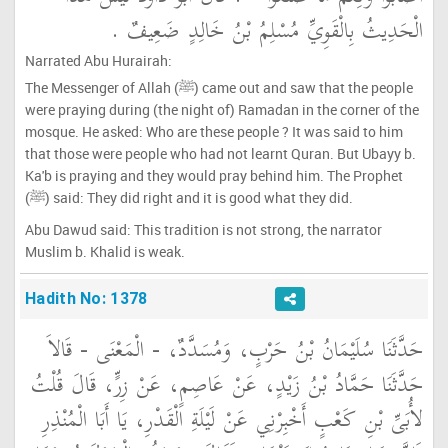
الْحَدِيثُ بِالْقَوِيِّ مُسْلِمُ بْنُ خَالِدٍ ضَعِيفٌ ‏.‏
Narrated Abu Hurairah:
The Messenger of Allah (ﷺ) came out and saw that the people
were praying during (the night of) Ramadan in the corner of the
mosque. He asked: Who are these people ? It was said to him
that those were people who had not learnt Quran. But Ubayy b.
Ka'b is praying and they would pray behind him. The Prophet
(ﷺ) said: They did right and it is good what they did.
Abu Dawud said: This tradition is not strong, the narrator
Muslim b. Khalid is weak.
Hadith No: 1378
حَدَّثَنَا سُلَيْمَانُ بْنُ حَرْبٍ، وَمُسَدَّدٌ، - الْمَعْنَى - قَالاَ
حَدَّثَنَا حَمَّادُ بْنُ زَيْدٍ، عَنْ عَاصِمٍ، عَنْ زِرٍّ، قَالَ قُلْتُ
لأُبَىِّ بْنِ كَعْبٍ أَخْبِرْنِي عَنْ لَيْلَةِ الْقَدْرِ، يَا أَبَا الْمُنْذِرِ