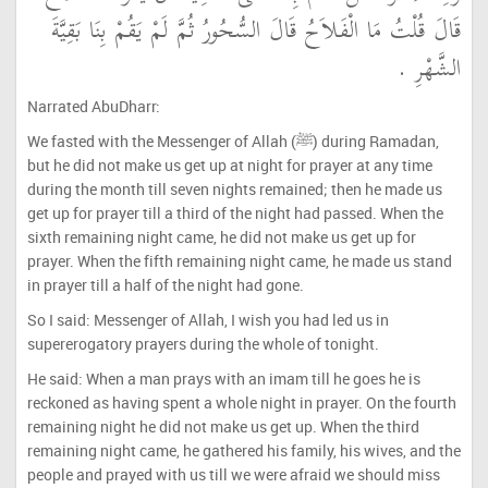
قَالَ قُلْتُ مَا الْفَلاَحُ قَالَ السُّحُورُ ثُمَّ لَمْ يَقُمْ بِنَا بَقِيَّةَ
الشَّهْرِ ‏.‏
Narrated AbuDharr:
We fasted with the Messenger of Allah (ﷺ) during Ramadan,
but he did not make us get up at night for prayer at any time
during the month till seven nights remained; then he made us
get up for prayer till a third of the night had passed. When the
sixth remaining night came, he did not make us get up for
prayer. When the fifth remaining night came, he made us stand
in prayer till a half of the night had gone.
So I said: Messenger of Allah, I wish you had led us in
supererogatory prayers during the whole of tonight.
He said: When a man prays with an imam till he goes he is
reckoned as having spent a whole night in prayer. On the fourth
remaining night he did not make us get up. When the third
remaining night came, he gathered his family, his wives, and the
people and prayed with us till we were afraid we should miss