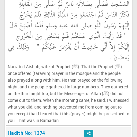
الْمَسْجِدِ فَصَلَّى بِصَلاَتِهِ نَاسٌ ثُمَّ صَلَّى مِنَ الْقَابِلَةِ
فَكَثُرَ النَّاسُ ثُمَّ اجْتَمَعُوا مِنَ اللَّيْلَةِ الثَّالِثَةِ فَلَمْ يَخْرُجْ
إِلَيْهِمْ رَسُولُ اللَّهِ صلى الله عليه وسلم فَلَمَّا أَصْبَحَ قَالَ
"‏ قَدْ رَأَيْتُ الَّذِي صَنَعْتُمْ فَلَمْ يَمْنَعْنِي مِنَ الْخُرُوجِ
إِلَيْكُمْ إِلاَّ أَنِّي خَشِيتُ أَنْ يُفْرَضَ عَلَيْكُمْ ‏"
‏ ‏.‏ وَذَلِكَ فِي
رَمَضَانَ ‏.‏
Narrated 'Aishah, wife of Prophet (ﷺ): That the Prophet (ﷺ)
once offered (tarawih) prayer in the mosque and the people
also prayed along with him. He then prayed on the following
night, and the people gathered in large numbers. They gathered
on the third night too, but the Messenger of Allah (ﷺ) did not
come out to them. When the morning came, he said: I witnessed
what you did, and nothing prevented me from coming out to
you except that I feared that this (prayer) might be prescribed to
you. That was in Ramadan.
Hadith No: 1374