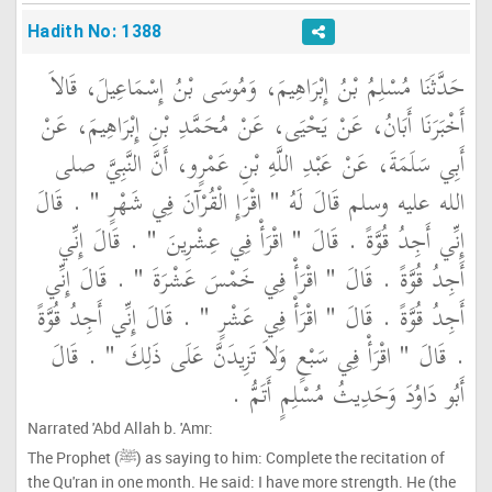
Hadith No: 1388
حَدَّثَنَا مُسْلِمُ بْنُ إِبْرَاهِيمَ، وَمُوسَى بْنُ إِسْمَاعِيلَ، قَالاَ
أَخْبَرَنَا أَبَانُ، عَنْ يَحْيَى، عَنْ مُحَمَّدِ بْنِ إِبْرَاهِيمَ، عَنْ
أَبِي سَلَمَةَ، عَنْ عَبْدِ اللَّهِ بْنِ عَمْرٍو، أَنَّ النَّبِيَّ صلى
الله عليه وسلم قَالَ لَهُ ‏"‏ اقْرَإِ الْقُرْآنَ فِي شَهْرٍ ‏"‏ ‏.‏ قَالَ
إِنِّي أَجِدُ قُوَّةً ‏.‏ قَالَ ‏"‏ اقْرَأْ فِي عِشْرِينَ ‏"‏ ‏.‏ قَالَ إِنِّي
أَجِدُ قُوَّةً ‏.‏ قَالَ ‏"‏ اقْرَأْ فِي خَمْسَ عَشْرَةَ ‏"‏ ‏.‏ قَالَ إِنِّي
أَجِدُ قُوَّةً ‏.‏ قَالَ ‏"‏ اقْرَأْ فِي عَشْرٍ ‏"‏ ‏.‏ قَالَ إِنِّي أَجِدُ قُوَّةً
‏.‏ قَالَ ‏"‏ اقْرَأْ فِي سَبْعٍ وَلاَ تَزِيدَنَّ عَلَى ذَلِكَ ‏"‏ ‏.‏ قَالَ
أَبُو دَاوُدَ وَحَدِيثُ مُسْلِمٍ أَتَمُّ ‏.‏
Narrated 'Abd Allah b. 'Amr:
The Prophet (ﷺ) as saying to him: Complete the recitation of
the Qu'ran in one month. He said: I have more strength. He (the