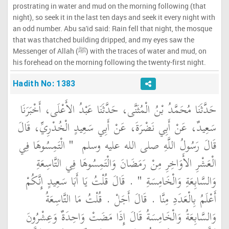
prostrating in water and mud on the morning following (that
night), so seek it in the last ten days and seek it every night with
an odd number. Abu sa'id said: Rain fell that night, the mosque
that was thatched building dripped, and my eyes saw the
Messenger of Allah (ﷺ) with the traces of water and mud, on
his forehead on the morning following the twenty-first night.
Hadith No: 1383
حَدَّثَنَا مُحَمَّدُ بْنُ الْمُثَنَّى، حَدَّثَنَا عَبْدُ الأَعْلَى، أَخْبَرَنَا
سَعِيدٌ، عَنْ أَبِي نَضْرَةَ، عَنْ أَبِي سَعِيدٍ الْخُدْرِيِّ، قَالَ
قَالَ رَسُولُ اللَّهِ صلى الله عليه وسلم ‏
"‏ الْتَمِسُوهَا فِي
الْعَشْرِ الأَوَاخِرِ مِنْ رَمَضَانَ وَالْتَمِسُوهَا فِي التَّاسِعَةِ
وَالسَّابِعَةِ وَالْخَامِسَةِ ‏"
‏ ‏.‏ قَالَ قُلْتُ يَا أَبَا سَعِيدٍ إِنَّكُمْ
أَعْلَمُ بِالْعَدَدِ مِنَّا ‏.‏ قَالَ أَجَلْ ‏.‏ قُلْتُ مَا التَّاسِعَةُ
وَالسَّابِعَةُ وَالْخَامِسَةُ قَالَ إِذَا مَضَتْ وَاحِدَةٌ وَعِشْرُونَ