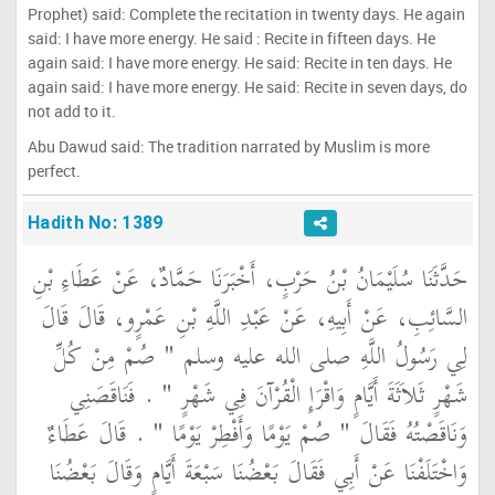
Prophet) said: Complete the recitation in twenty days. He again
said: I have more energy. He said : Recite in fifteen days. He
again said: I have more energy. He said: Recite in ten days. He
again said: I have more energy. He said: Recite in seven days, do
not add to it.
Abu Dawud said: The tradition narrated by Muslim is more
perfect.
Hadith No: 1389
حَدَّثَنَا سُلَيْمَانُ بْنُ حَرْبٍ، أَخْبَرَنَا حَمَّادٌ، عَنْ عَطَاءِ بْنِ
السَّائِبِ، عَنْ أَبِيهِ، عَنْ عَبْدِ اللَّهِ بْنِ عَمْرٍو، قَالَ قَالَ
لِي رَسُولُ اللَّهِ صلى الله عليه وسلم ‏"‏ صُمْ مِنْ كُلِّ
شَهْرٍ ثَلاَثَةَ أَيَّامٍ وَاقْرَإِ الْقُرْآنَ فِي شَهْرٍ ‏"‏ ‏.‏ فَنَاقَصَنِي
وَنَاقَصْتُهُ فَقَالَ ‏"‏ صُمْ يَوْمًا وَأَفْطِرْ يَوْمًا ‏"‏ ‏.‏ قَالَ عَطَاءٌ
وَاخْتَلَفْنَا عَنْ أَبِي فَقَالَ بَعْضُنَا سَبْعَةَ أَيَّامٍ وَقَالَ بَعْضُنَا