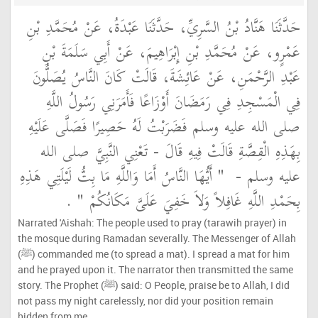
حَدَّثَنَا هَنَّادُ بْنُ السَّرِيِّ، حَدَّثَنَا عَبْدَةُ، عَنْ مُحَمَّدِ بْنِ
عَمْرٍو، عَنْ مُحَمَّدِ بْنِ إِبْرَاهِيمَ، عَنْ أَبِي سَلَمَةَ بْنِ
عَبْدِ الرَّحْمَنِ، عَنْ عَائِشَةَ، قَالَتْ كَانَ النَّاسُ يُصَلُّونَ
فِي الْمَسْجِدِ فِي رَمَضَانَ أَوْزَاعًا فَأَمَرَنِي رَسُولُ اللَّهِ
صلى الله عليه وسلم فَضَرَبْتُ لَهُ حَصِيرًا فَصَلَّى عَلَيْهِ
بِهَذِهِ الْقِصَّةِ قَالَتْ فِيهِ قَالَ - تَعْنِي النَّبِيَّ صلى الله
عليه وسلم - ‏
"‏ أَيُّهَا النَّاسُ أَمَا وَاللَّهِ مَا بِتُّ لَيْلَتِي هَذِهِ
بِحَمْدِ اللَّهِ غَافِلاً وَلاَ خَفِيَ عَلَىَّ مَكَانُكُمْ ‏"
‏ ‏.‏
Narrated 'Aishah: The people used to pray (tarawih prayer) in
the mosque during Ramadan severally. The Messenger of Allah
(ﷺ) commanded me (to spread a mat). I spread a mat for him
and he prayed upon it. The narrator then transmitted the same
story. The Prophet (ﷺ) said: O People, praise be to Allah, I did
not pass my night carelessly, nor did your position remain
hidden from me.