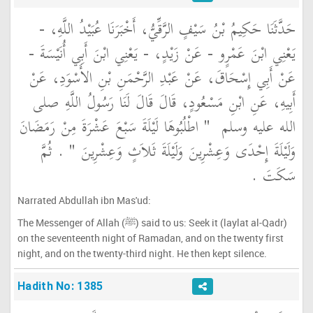
حَدَّثَنَا حَكِيمُ بْنُ سَيْفٍ الرَّقِّيُّ، أَخْبَرَنَا عُبَيْدُ اللَّهِ، -
يَعْنِي ابْنَ عَمْرٍو - عَنْ زَيْدٍ، - يَعْنِي ابْنَ أَبِي أُنَيْسَةَ -
عَنْ أَبِي إِسْحَاقَ، عَنْ عَبْدِ الرَّحْمَنِ بْنِ الأَسْوَدِ، عَنْ
أَبِيهِ، عَنِ ابْنِ مَسْعُودٍ، قَالَ قَالَ لَنَا رَسُولُ اللَّهِ صلى
الله عليه وسلم ‏
"‏ اطْلُبُوهَا لَيْلَةَ سَبْعَ عَشْرَةَ مِنْ رَمَضَانَ
وَلَيْلَةَ إِحْدَى وَعِشْرِينَ وَلَيْلَةَ ثَلاَثٍ وَعِشْرِينَ ‏"
‏ ‏.‏ ثُمَّ
سَكَتَ ‏.‏
Narrated Abdullah ibn Mas'ud:
The Messenger of Allah (ﷺ) said to us: Seek it (laylat al-Qadr)
on the seventeenth night of Ramadan, and on the twenty first
night, and on the twenty-third night. He then kept silence.
Hadith No: 1385