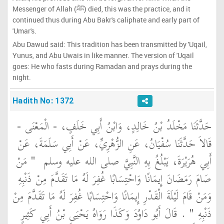
Messenger of Allah (ﷺ) died, this was the practice, and it
continued thus during Abu Bakr's caliphate and early part of
'Umar's.
Abu Dawud said: This tradition has been transmitted by 'Uqail,
Yunus, and Abu Uwais in like manner. The version of 'Uqail
goes: He who fasts during Ramadan and prays during the
night.
Hadith No: 1372
حَدَّثَنَا مَخْلَدُ بْنُ خَالِدٍ، وَابْنُ أَبِي خَلَفٍ، - الْمَعْنَى -
قَالاَ حَدَّثَنَا سُفْيَانُ، عَنِ الزُّهْرِيِّ، عَنْ أَبِي سَلَمَةَ، عَنْ
أَبِي هُرَيْرَةَ، يَبْلُغُ بِهِ النَّبِيَّ صلى الله عليه وسلم ‏
"‏ مَنْ
صَامَ رَمَضَانَ إِيمَانًا وَاحْتِسَابًا غُفِرَ لَهُ مَا تَقَدَّمَ مِنْ ذَنْبِهِ
وَمَنْ قَامَ لَيْلَةَ الْقَدْرِ إِيمَانًا وَاحْتِسَابًا غُفِرَ لَهُ مَا تَقَدَّمَ مِنْ
ذَنْبِهِ ‏"
‏ ‏.‏ قَالَ أَبُو دَاوُدَ وَكَذَا رَوَاهُ يَحْيَى بْنُ أَبِي كَثِيرٍ