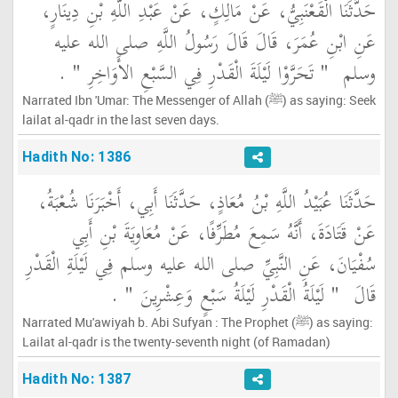
حَدَّثَنَا الْقَعْنَبِيُّ، عَنْ مَالِكٍ، عَنْ عَبْدِ اللَّهِ بْنِ دِينَارٍ،
عَنِ ابْنِ عُمَرَ، قَالَ قَالَ رَسُولُ اللَّهِ صلى الله عليه
وسلم ‏
"‏ تَحَرَّوْا لَيْلَةَ الْقَدْرِ فِي السَّبْعِ الأَوَاخِرِ ‏"
‏ ‏.‏
Narrated Ibn 'Umar: The Messenger of Allah (ﷺ) as saying: Seek
lailat al-qadr in the last seven days.
Hadith No: 1386
حَدَّثَنَا عُبَيْدُ اللَّهِ بْنُ مُعَاذٍ، حَدَّثَنَا أَبِي، أَخْبَرَنَا شُعْبَةُ،
عَنْ قَتَادَةَ، أَنَّهُ سَمِعَ مُطَرِّفًا، عَنْ مُعَاوِيَةَ بْنِ أَبِي
سُفْيَانَ، عَنِ النَّبِيِّ صلى الله عليه وسلم فِي لَيْلَةِ الْقَدْرِ
قَالَ ‏
"‏ لَيْلَةُ الْقَدْرِ لَيْلَةُ سَبْعٍ وَعِشْرِينَ ‏"
‏ ‏.‏
Narrated Mu'awiyah b. Abi Sufyan : The Prophet (ﷺ) as saying:
Lailat al-qadr is the twenty-seventh night (of Ramadan)
Hadith No: 1387