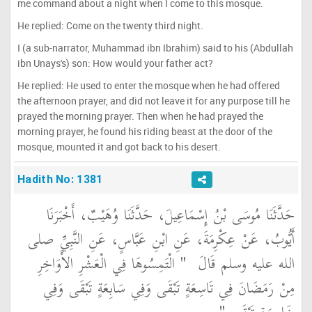
me command about a night when I come to this mosque.
He replied: Come on the twenty third night.
I (a sub-narrator, Muhammad ibn Ibrahim) said to his (Abdullah
ibn Unays's) son: How would your father act?
He replied: He used to enter the mosque when he had offered
the afternoon prayer, and did not leave it for any purpose till he
prayed the morning prayer. Then when he had prayed the
morning prayer, he found his riding beast at the door of the
mosque, mounted it and got back to his desert.
Hadith No: 1381
حَدَّثَنَا مُوسَى بْنُ إِسْمَاعِيلَ، حَدَّثَنَا وُهَيْبٌ، أَخْبَرَنَا
أَيُّوبُ، عَنْ عِكْرِمَةَ، عَنِ ابْنِ عَبَّاسٍ، عَنِ النَّبِيِّ صلى
الله عليه وسلم قَالَ ‏
"‏ الْتَمِسُوهَا فِي الْعَشْرِ الأَوَاخِرِ
مِنْ رَمَضَانَ فِي تَاسِعَةٍ تَبْقَى وَفِي سَابِعَةٍ تَبْقَى وَفِي