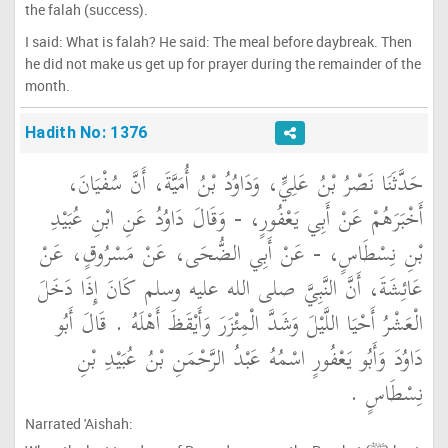
the falah (success).
I said: What is falah? He said: The meal before daybreak. Then
he did not make us get up for prayer during the remainder of the
month.
Hadith No: 1376
حَدَّثَنَا نَصْرُ بْنُ عَلِيٍّ، وَدَاوُدُ بْنُ أُمَيَّةَ، أَنَّ سُفْيَانَ،
أَخْبَرَهُمْ عَنْ أَبِي يَعْفُورٍ، - وَقَالَ دَاوُدُ عَنِ ابْنِ عُبَيْدِ
بْنِ نِسْطَاسٍ، - عَنْ أَبِي الضُّحَى، عَنْ مَسْرُوقٍ، عَنْ
عَائِشَةَ، أَنَّ النَّبِيَّ صلى الله عليه وسلم كَانَ إِذَا دَخَلَ
الْعَشْرُ أَحْيَا اللَّيْلَ وَشَدَّ الْمِئْزَرَ وَأَيْقَظَ أَهْلَهُ ‏.‏ قَالَ أَبُو
دَاوُدَ وَأَبُو يَعْفُورٍ اسْمُهُ عَبْدُ الرَّحْمَنِ بْنُ عُبَيْدِ بْنِ
نِسْطَاسٍ ‏.‏
Narrated 'Aishah: