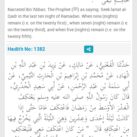
خَامِسَةٍ تَبْقَى ‏"
‏ ‏.‏
Narrated Ibn 'Abbas: The Prophet (ﷺ) as saying: Seek laitat al-
Qadr in the last ten night of Ramadan. When nine (nights)
remain (i.e. on the twenty first) , when seven (night) remain (i.e.
on the twenty third), and when five (nights) remain (i.e. on the
twenty fifth).
Hadith No: 1382
حَدَّثَنَا الْقَعْنَبِيُّ، عَنْ مَالِكٍ، عَنْ يَزِيدَ بْنِ عَبْدِ اللَّهِ بْنِ
الْهَادِ، عَنْ مُحَمَّدِ بْنِ إِبْرَاهِيمَ بْنِ الْحَارِثِ التَّيْمِيِّ، عَنْ
أَبِي سَلَمَةَ بْنِ عَبْدِ الرَّحْمَنِ، عَنْ أَبِي سَعِيدٍ الْخُدْرِيِّ،
قَالَ كَانَ رَسُولُ اللَّهِ صلى الله عليه وسلم يَعْتَكِفُ
الْعَشْرَ الأَوْسَطَ مِنْ رَمَضَانَ فَاعْتَكَفَ عَامًا حَتَّى إِذَا
كَانَتْ لَيْلَةُ إِحْدَى وَعِشْرِينَ وَهِيَ اللَّيْلَةُ الَّتِي يَخْرُجُ فِيهَا
مِنَ اعْتِكَافِهِ قَالَ ‏
"‏ مَنْ كَانَ اعْتَكَفَ مَعِي فَلْيَعْتَكِفِ