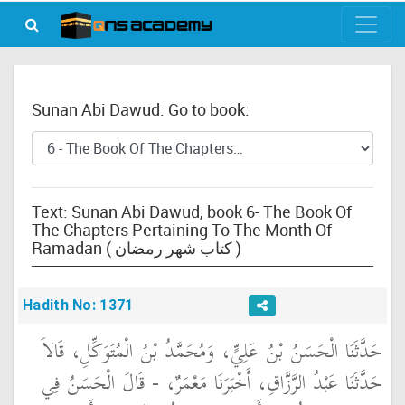
Sunan Abi Dawud: Go to book:
Text: Sunan Abi Dawud, book 6- The Book Of
The Chapters Pertaining To The Month Of
Ramadan ( كتاب شهر رمضان )
Hadith No: 1371
حَدَّثَنَا الْحَسَنُ بْنُ عَلِيٍّ، وَمُحَمَّدُ بْنُ الْمُتَوَكِّلِ، قَالاَ
حَدَّثَنَا عَبْدُ الرَّزَّاقِ، أَخْبَرَنَا مَعْمَرٌ، - قَالَ الْحَسَنُ فِي