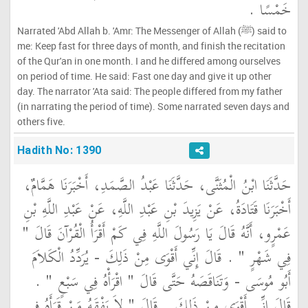
خَمْسًا ‏.‏
Narrated 'Abd Allah b. 'Amr: The Messenger of Allah (ﷺ) said to
me: Keep fast for three days of month, and finish the recitation
of the Qur'an in one month. I and he differed among ourselves
on period of time. He said: Fast one day and give it up other
day. The narrator 'Ata said: The people differed from my father
(in narrating the period of time). Some narrated seven days and
others five.
Hadith No: 1390
حَدَّثَنَا ابْنُ الْمُثَنَّى، حَدَّثَنَا عَبْدُ الصَّمَدِ، أَخْبَرَنَا هَمَّامٌ،
أَخْبَرَنَا قَتَادَةُ، عَنْ يَزِيدَ بْنِ عَبْدِ اللَّهِ، عَنْ عَبْدِ اللَّهِ بْنِ
عَمْرٍو، أَنَّهُ قَالَ يَا رَسُولَ اللَّهِ فِي كَمْ أَقْرَأُ الْقُرْآنَ قَالَ ‏"‏
فِي شَهْرٍ ‏"‏ ‏.‏ قَالَ إِنِّي أَقْوَى مِنْ ذَلِكَ - يُرَدِّدُ الْكَلاَمَ
أَبُو مُوسَى - وَتَنَاقَصَهُ حَتَّى قَالَ ‏"‏ اقْرَأْهُ فِي سَبْعٍ ‏"‏ ‏.‏
قَالَ إِنِّي أَقْوَى مِنْ ذَلِكَ ‏.‏ قَالَ ‏"‏ لاَ يَفْقَهُ مَنْ قَرَأَهُ فِي