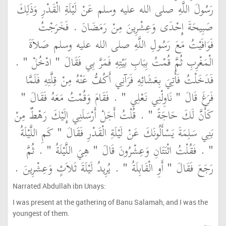
رَسُولَ اللَّهِ صلى الله عليه وسلم عَنْ لَيْلَةِ الْقَدْرِ وَذَلِكَ
صَبِيحَةَ إِحْدَى وَعِشْرِينَ مِنْ رَمَضَانَ ‏.‏ فَخَرَجْتُ
فَوَافَيْتُ مَعَ رَسُولِ اللَّهِ صلى الله عليه وسلم صَلاَةَ
الْمَغْرِبِ ثُمَّ قُمْتُ بِبَابِ بَيْتِهِ فَمَرَّ بِي فَقَالَ ‏"‏ ادْخُلْ ‏"‏ ‏.‏
فَدَخَلْتُ فَأُتِيَ بِعَشَائِهِ فَرَآنِي أَكُفُّ عَنْهُ مِنْ قِلَّتِهِ فَلَمَّا
فَرَغَ قَالَ ‏"‏ نَاوِلْنِي نَعْلِي ‏"‏ ‏.‏ فَقَامَ وَقُمْتُ مَعَهُ فَقَالَ ‏"‏
كَأَنَّ لَكَ حَاجَةً ‏"‏ ‏.‏ قُلْتُ أَجَلْ أَرْسَلَنِي إِلَيْكَ رَهْطٌ مِنْ
بَنِي سَلِمَةَ يَسْأَلُونَكَ عَنْ لَيْلَةِ الْقَدْرِ فَقَالَ ‏"‏ كَمِ اللَّيْلَةُ
‏"‏ ‏.‏ فَقُلْتُ اثْنَتَانِ وَعِشْرُونَ قَالَ ‏"‏ هِيَ اللَّيْلَةُ ‏"‏ ‏.‏ ثُمَّ
رَجَعَ فَقَالَ ‏"‏ أَوِ الْقَابِلَةُ ‏"‏ ‏.‏ يُرِيدُ لَيْلَةَ ثَلاَثٍ وَعِشْرِينَ ‏.‏
Narrated Abdullah ibn Unays:
I was present at the gathering of Banu Salamah, and I was the
youngest of them.