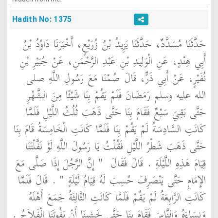
Hadith No: 1375
حَدَّثَنَا مُسَدَّدٌ، حَدَّثَنَا يَزِيدُ بْنُ زُرَيْعٍ، أَخْبَرَنَا دَاوُدُ بْنُ
أَبِي هِنْدٍ، عَنِ الْوَلِيدِ بْنِ عَبْدِ الرَّحْمَنِ، عَنْ جُبَيْرِ بْنِ
نُفَيْرٍ، عَنْ أَبِي ذَرٍّ، قَالَ صُمْنَا مَعَ رَسُولِ اللَّهِ صلى
الله عليه وسلم رَمَضَانَ فَلَمْ يَقُمْ بِنَا شَيْئًا مِنَ الشَّهْرِ
حَتَّى بَقِيَ سَبْعٌ فَقَامَ بِنَا حَتَّى ذَهَبَ ثُلُثُ اللَّيْلِ فَلَمَّا
كَانَتِ السَّادِسَةُ لَمْ يَقُمْ بِنَا فَلَمَّا كَانَتِ الْخَامِسَةُ قَامَ بِنَا
حَتَّى ذَهَبَ شَطْرُ اللَّيْلِ فَقُلْتُ يَا رَسُولَ اللَّهِ لَوْ نَفَّلْتَنَا
قِيَامَ هَذِهِ اللَّيْلَةِ ‏.‏ قَالَ فَقَالَ ‏
"‏ إِنَّ الرَّجُلَ إِذَا صَلَّى مَعَ
الإِمَامِ حَتَّى يَنْصَرِفَ حُسِبَ لَهُ قِيَامُ لَيْلَةٍ ‏"
‏ ‏.‏ قَالَ فَلَمَّا
كَانَتِ الرَّابِعَةُ لَمْ يَقُمْ فَلَمَّا كَانَتِ الثَّالِثَةُ جَمَعَ أَهْلَهُ
وَنِسَاءَهُ وَالنَّاسَ فَقَامَ بِنَا حَتَّى خَشِينَا أَنْ يَفُوتَنَا الْفَلاَحُ ‏.‏