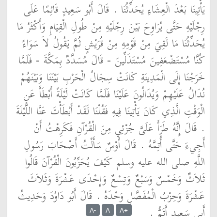
يَأْتِينَا بَعْدَ الْعِشَاءِ يُحَدِّثُنَا ‏.‏ قَالَ أَبُو سَعِيدٍ قَائِمًا عَلَى
رِجْلَيْهِ حَتَّى يُرَاوِحَ بَيْنَ رِجْلَيْهِ مِنْ طُولِ الْقِيَامِ وَأَكْثَرُ مَا
يُحَدِّثُنَا مَا لَقِيَ مِنْ قَوْمِهِ مِنْ قُرَيْشٍ ثُمَّ يَقُولُ لاَ سَوَاءً
كُنَّا مُسْتَضْعَفِينَ مُسْتَذَلِّينَ - قَالَ مُسَدَّدٌ بِمَكَّةَ - فَلَمَّا
خَرَجْنَا إِلَى الْمَدِينَةِ كَانَتْ سِجَالُ الْحَرْبِ بَيْنَنَا وَبَيْنَهُمْ
نُدَالُ عَلَيْهِمْ وَيُدَالُونَ عَلَيْنَا فَلَمَّا كَانَتْ لَيْلَةً أَبْطَأَ عَنِ
الْوَقْتِ الَّذِي كَانَ يَأْتِينَا فِيهِ فَقُلْنَا لَقَدْ أَبْطَأْتَ عَنَّا اللَّيْلَةَ
‏.‏ قَالَ إِنَّهُ طَرَأَ عَلَىَّ جُزْئِي مِنَ الْقُرْآنِ فَكَرِهْتُ أَنْ
أَجِيءَ حَتَّى أُتِمَّهُ ‏.‏ قَالَ أَوْسٌ سَأَلْتُ أَصْحَابَ رَسُولِ
اللَّهِ صلى الله عليه وسلم كَيْفَ يُحَزِّبُونَ الْقُرْآنَ قَالُوا
ثَلاَثٌ وَخَمْسٌ وَسَبْعٌ وَتِسْعٌ وَإِحْدَى عَشْرَةَ وَثَلاَثَ
عَشْرَةَ وَحِزْبُ الْمُفَصَّلِ وَحْدَهُ ‏.‏ قَالَ أَبُو دَاوُدَ وَحَدِيثُ
أَبِي سَعِيدٍ أَتَمُّ ‏.‏
A-
A
A+