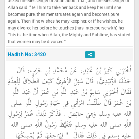
asked the Messenger of Allah about that, and the Messenger of
Allah said: "Tell him to take her back and keep her until she
becomes pure, then menstruates again and becomes pure
again. Then if he wishes he may keep her, or if he wishes, he
may divorce her before he touches (has intercourse with) her.
This is the time when Allah, the Mighty and Sublime, has stated
that women may be divorced."
Hadith No: 3420
أَخْبَرَنِي كَثِيرُ بْنُ عُبَيْدٍ، عَنْ مُحَمَّدِ بْنِ حَرْبٍ، قَالَ
حَدَّثَنَا الزُّبَيْدِيُّ، قَالَ سُئِلَ الزُّهْرِيُّ كَيْفَ الطَّلاَقُ لِلْعِدَّةِ
فَقَالَ أَخْبَرَنِي سَالِمُ بْنُ عَبْدِ اللَّهِ بْنِ عُمَرَ أَنَّ عَبْدَ اللَّهِ
بْنَ عُمَرَ قَالَ طَلَّقْتُ امْرَأَتِي فِي حَيَاةِ رَسُولِ اللَّهِ صلى
الله عليه وسلم وَهِيَ حَائِضٌ ‏.‏ فَذَكَرَ ذَلِكَ عُمَرُ لِرَسُولِ
اللَّهِ صلى الله عليه وسلم فَتَغَيَّظَ رَسُولُ اللَّهِ صلى الله
عليه وسلم فِي ذَلِكَ فَقَالَ ‏
"‏ لِيُرَاجِعْهَا ثُمَّ يُمْسِكْهَا