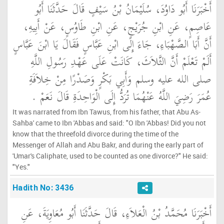
أَخْبَرَنَا أَبُو دَاوُدَ، سُلَيْمَانُ بْنُ سَيْفٍ قَالَ حَدَّثَنَا أَبُو
عَاصِمٍ، عَنِ ابْنِ جُرَيْجٍ، عَنِ ابْنِ طَاوُسٍ، عَنْ أَبِيهِ،
أَنَّ أَبَا الصَّهْبَاءِ، جَاءَ إِلَى ابْنِ عَبَّاسٍ فَقَالَ يَا ابْنَ عَبَّاسٍ
أَلَمْ تَعْلَمْ أَنَّ الثَّلاَثَ، كَانَتْ عَلَى عَهْدِ رَسُولِ اللَّهِ
صلى الله عليه وسلم وَأَبِي بَكْرٍ وَصَدْرًا مِنْ خِلاَفَةِ
عُمَرَ رَضِيَ اللَّهُ عَنْهُمَا تُرَدُّ إِلَى الْوَاحِدَةِ قَالَ نَعَمْ ‏.‏
It was narrated from Ibn Tawus, from his father, that Abu As-
Sahba' came to Ibn 'Abbas and said: "O Ibn 'Abbas! Did you not
know that the threefold divorce during the time of the
Messenger of Allah and Abu Bakr, and during the early part of
'Umar's Caliphate, used to be counted as one divorce?" He said:
"Yes."
Hadith No: 3436
أَخْبَرَنَا مُحَمَّدُ بْنُ الْعَلاَءِ، قَالَ حَدَّثَنَا أَبُو مُعَاوِيَةَ، عَنِ