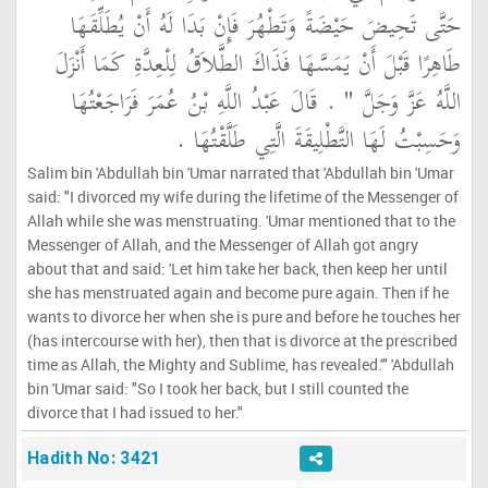
حَتَّى تَحِيضَ حَيْضَةً وَتَطْهُرَ فَإِنْ بَدَا لَهُ أَنْ يُطَلِّقَهَا
طَاهِرًا قَبْلَ أَنْ يَمَسَّهَا فَذَاكَ الطَّلاَقُ لِلْعِدَّةِ كَمَا أَنْزَلَ
اللَّهُ عَزَّ وَجَلَّ ‏"
‏ ‏.‏ قَالَ عَبْدُ اللَّهِ بْنُ عُمَرَ فَرَاجَعْتُهَا
وَحَسِبْتُ لَهَا التَّطْلِيقَةَ الَّتِي طَلَّقْتُهَا ‏.‏
Salim bin 'Abdullah bin 'Umar narrated that 'Abdullah bin 'Umar
said: "I divorced my wife during the lifetime of the Messenger of
Allah while she was menstruating. 'Umar mentioned that to the
Messenger of Allah, and the Messenger of Allah got angry
about that and said: 'Let him take her back, then keep her until
she has menstruated again and become pure again. Then if he
wants to divorce her when she is pure and before he touches her
(has intercourse with her), then that is divorce at the prescribed
time as Allah, the Mighty and Sublime, has revealed.'" 'Abdullah
bin 'Umar said: "So I took her back, but I still counted the
divorce that I had issued to her."
Hadith No: 3421