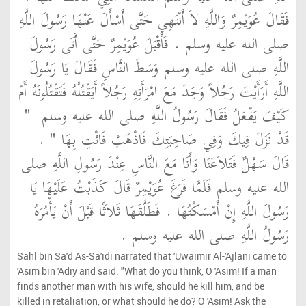
فَقَالَ عُوَيْمِرٌ وَاللَّهِ لاَ أَنْتَهِي حَتَّى أَسْأَلَ عَنْهَا رَسُولَ اللَّهِ
صلى الله عليه وسلم ‏.‏ فَأَقْبَلَ عُوَيْمِرٌ حَتَّى أَتَى رَسُولَ
اللَّهِ صلى الله عليه وسلم وَسَطَ النَّاسِ فَقَالَ يَا رَسُولَ
اللَّهِ أَرَأَيْتَ رَجُلاً وَجَدَ مَعَ امْرَأَتِهِ رَجُلاً أَيَقْتُلُهُ فَتَقْتُلُونَهُ أَمْ
كَيْفَ يَفْعَلُ فَقَالَ رَسُولُ اللَّهِ صلى الله عليه وسلم ‏
"‏
قَدْ نَزَلَ فِيكَ وَفِي صَاحِبَتِكَ فَاذْهَبْ فَائْتِ بِهَا ‏"
‏ ‏.‏
قَالَ سَهْلٌ فَتَلاَعَنَا وَأَنَا مَعَ النَّاسِ عِنْدَ رَسُولِ اللَّهِ صلى
الله عليه وسلم فَلَمَّا فَرَغَ عُوَيْمِرٌ قَالَ كَذَبْتُ عَلَيْهَا يَا
رَسُولَ اللَّهِ إِنْ أَمْسَكْتُهَا ‏.‏ فَطَلَّقَهَا ثَلاَثًا قَبْلَ أَنْ يَأْمُرَهُ
رَسُولُ اللَّهِ صلى الله عليه وسلم ‏.‏
Sahl bin Sa'd As-Sa'idi narrated that 'Uwaimir Al-'Ajlani came to
'Asim bin 'Adiy and said: "What do you think, O 'Asim! If a man
finds another man with his wife, should he kill him, and be
killed in retaliation, or what should he do? O 'Asim! Ask the