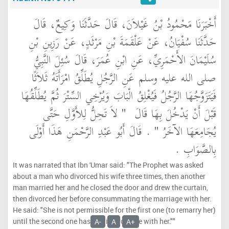
أَخْبَرَنَا مَحْمُودُ بْنُ غَيْلاَنَ، قَالَ حَدَّثَنَا وَكِيعٌ، قَالَ
حَدَّثَنَا سُفْيَانُ، عَنْ عَلْقَمَةَ بْنِ مَرْثَدٍ، عَنْ رَزِينِ بْنِ
سُلَيْمَانَ الأَحْمَرِيِّ، عَنِ ابْنِ عُمَرَ، قَالَ سُئِلَ النَّبِيُّ
صلى الله عليه وسلم عَنِ الرَّجُلِ يُطَلِّقُ امْرَأَتَهُ ثَلاَثًا
فَيَتَزَوَّجُهَا الرَّجُلُ فَيُغْلِقُ الْبَابَ وَيُرْخِي السِّتْرَ ثُمَّ يُطَلِّقُهَا
قَبْلَ أَنْ يَدْخُلَ بِهَا قَالَ ‏
"‏ لاَ تَحِلُّ لِلأَوَّلِ حَتَّى
يُجَامِعَهَا الآخَرُ ‏"
‏ ‏.‏ قَالَ أَبُو عَبْدِ الرَّحْمَنِ هَذَا أَوْلَى
بِالصَّوَابِ ‏.‏
It was narrated that Ibn 'Umar said: "The Prophet was asked
about a man who divorced his wife three times, then another
man married her and he closed the door and drew the curtain,
then divorced her before consummating the marriage with her.
He said: "She is not permissible for the first one (to remarry her)
until the second one has had intercourse with her.""
A-
A
A+