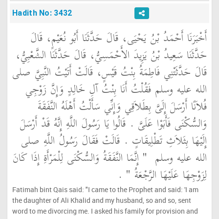
Hadith No: 3432
أَخْبَرَنَا أَحْمَدُ بْنُ يَحْيَى، قَالَ حَدَّثَنَا أَبُو نُعَيْمٍ، قَالَ
حَدَّثَنَا سَعِيدُ بْنُ يَزِيدَ الأَحْمَسِيُّ، قَالَ حَدَّثَنَا الشَّعْبِيُّ،
قَالَ حَدَّثَتْنِي فَاطِمَةُ بِنْتُ قَيْسٍ، قَالَتْ أَتَيْتُ النَّبِيَّ صلى
الله عليه وسلم فَقُلْتُ أَنَا بِنْتُ آلِ خَالِدٍ وَإِنَّ زَوْجِي
فُلاَنًا أَرْسَلَ إِلَىَّ بِطَلاَقِي وَإِنِّي سَأَلْتُ أَهْلَهُ النَّفَقَةَ
وَالسُّكْنَى فَأَبَوْا عَلَىَّ ‏.‏ قَالُوا يَا رَسُولَ اللَّهِ إِنَّهُ قَدْ أَرْسَلَ
إِلَيْهَا بِثَلاَثِ تَطْلِيقَاتٍ ‏.‏ قَالَتْ فَقَالَ رَسُولُ اللَّهِ صلى
الله عليه وسلم ‏
"‏ إِنَّمَا النَّفَقَةُ وَالسُّكْنَى لِلْمَرْأَةِ إِذَا كَانَ
لِزَوْجِهَا عَلَيْهَا الرَّجْعَةُ ‏"
‏ ‏.‏
Fatimah bint Qais said: "I came to the Prophet and said: 'I am
the daughter of Ali Khalid and my husband, so and so, sent
word to me divorcing me. I asked his family for provision and