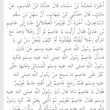
أَخْبَرَنَا مُحَمَّدُ بْنُ سَلَمَةَ، قَالَ حَدَّثَنَا ابْنُ الْقَاسِمِ، عَنْ
مَالِكٍ، قَالَ حَدَّثَنِي ابْنُ شِهَابٍ، أَنَّ سَهْلَ بْنَ سَعْدٍ
السَّاعِدِيَّ، أَخْبَرَهُ أَنَّ عُوَيْمِرًا الْعَجْلاَنِيَّ جَاءَ إِلَى عَاصِمِ
بْنِ عَدِيٍّ فَقَالَ أَرَأَيْتَ يَا عَاصِمُ لَوْ أَنَّ رَجُلاً وَجَدَ مَعَ
امْرَأَتِهِ رَجُلاً أَيَقْتُلُهُ فَيَقْتُلُونَهُ أَمْ كَيْفَ يَفْعَلُ سَلْ لِي يَا
عَاصِمُ رَسُولَ اللَّهِ صلى الله عليه وسلم عَنْ ذَلِكَ ‏.‏
فَسَأَلَ عَاصِمٌ رَسُولَ اللَّهِ صلى الله عليه وسلم فَكَرِهَ
رَسُولُ اللَّهِ صلى الله عليه وسلم الْمَسَائِلَ وَعَابَهَا حَتَّى
كَبُرَ عَلَى عَاصِمٍ مَا سَمِعَ مِنْ رَسُولِ اللَّهِ صلى الله
عليه وسلم فَلَمَّا رَجَعَ عَاصِمٌ إِلَى أَهْلِهِ جَاءَهُ عُوَيْمِرٌ
فَقَالَ يَا عَاصِمُ مَاذَا قَالَ لَكَ رَسُولُ اللَّهِ صلى الله عليه
وسلم فَقَالَ عَاصِمٌ لِعُوَيْمِرٍ لَمْ تَأْتِنِي بِخَيْرٍ قَدْ كَرِهَ رَسُولُ
اللَّهِ صلى الله عليه وسلم الْمَسْأَلَةَ الَّتِي سَأَلْتَ عَنْهَا ‏.‏