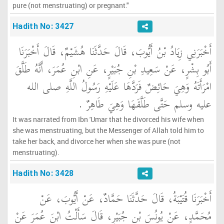
pure (not menstruating) or pregnant."
Hadith No: 3427
أَخْبَرَنِي زِيَادُ بْنُ أَيُّوبَ، قَالَ حَدَّثَنَا هُشَيْمٌ، قَالَ أَخْبَرَنَا
أَبُو بِشْرٍ، عَنْ سَعِيدِ بْنِ جُبَيْرٍ، عَنِ ابْنِ عُمَرَ، أَنَّهُ طَلَّقَ
امْرَأَتَهُ وَهِيَ حَائِضٌ فَرَدَّهَا عَلَيْهِ رَسُولُ اللَّهِ صلى الله
عليه وسلم حَتَّى طَلَّقَهَا وَهِيَ طَاهِرٌ ‏.‏
It was narrated from Ibn 'Umar that he divorced his wife when
she was menstruating, but the Messenger of Allah told him to
take her back, and divorce her when she was pure (not
menstruating).
Hadith No: 3428
أَخْبَرَنَا قُتَيْبَةُ، قَالَ حَدَّثَنَا حَمَّادٌ، عَنْ أَيُّوبَ، عَنْ
مُحَمَّدٍ، عَنْ يُونُسَ بْنِ جُبَيْرٍ، قَالَ سَأَلْتُ ابْنَ عُمَرَ عَنْ