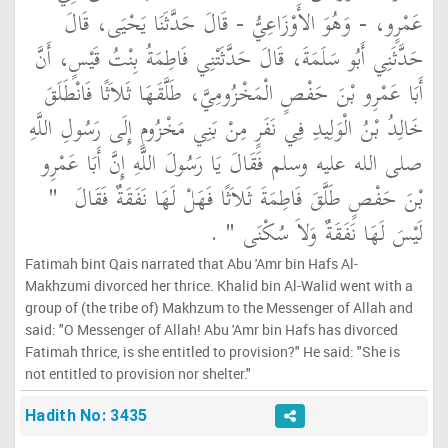
عَمْرٍو، - وَهُوَ الأَوْزَاعِيُّ - قَالَ حَدَّثَنَا يَحْيَى، قَالَ
حَدَّثَنِي أَبُو سَلَمَةَ، قَالَ حَدَّثَتْنِي فَاطِمَةُ بِنْتُ قَيْسٍ، أَنَّ
أَبَا عَمْرِو بْنَ حَفْصٍ الْمَخْزُومِيَّ، طَلَّقَهَا ثَلاَثًا فَانْطَلَقَ
خَالِدُ بْنُ الْوَلِيدِ فِي نَفَرٍ مِنْ بَنِي مَخْزُومٍ إِلَى رَسُولِ اللَّهِ
صلى الله عليه وسلم فَقَالَ يَا رَسُولَ اللَّهِ إِنَّ أَبَا عَمْرِو
بْنَ حَفْصٍ طَلَّقَ فَاطِمَةَ ثَلاَثًا فَهَلْ لَهَا نَفَقَةٌ فَقَالَ ‏
"‏
لَيْسَ لَهَا نَفَقَةٌ وَلاَ سُكْنَى ‏"
‏ ‏.‏
Fatimah bint Qais narrated that Abu 'Amr bin Hafs Al-
Makhzumi divorced her thrice. Khalid bin Al-Walid went with a
group of (the tribe of) Makhzum to the Messenger of Allah and
said: "O Messenger of Allah! Abu 'Amr bin Hafs has divorced
Fatimah thrice, is she entitled to provision?" He said: "She is
not entitled to provision nor shelter."
Hadith No: 3435