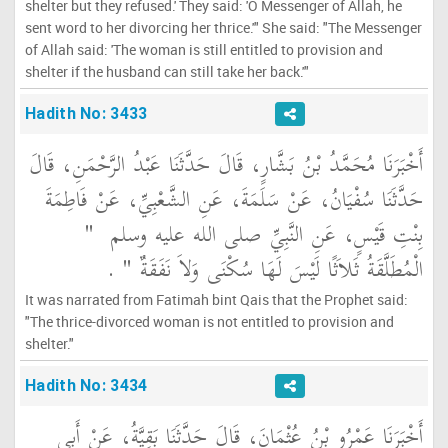
shelter but they refused.' They said: 'O Messenger of Allah, he
sent word to her divorcing her thrice.'" She said: "The Messenger
of Allah said: 'The woman is still entitled to provision and
shelter if the husband can still take her back.'"
Hadith No: 3433
أَخْبَرَنَا مُحَمَّدُ بْنُ بَشَّارٍ، قَالَ حَدَّثَنَا عَبْدُ الرَّحْمَنِ، قَالَ
حَدَّثَنَا سُفْيَانُ، عَنْ سَلَمَةَ، عَنِ الشَّعْبِيِّ، عَنْ فَاطِمَةَ
بِنْتِ قَيْسٍ، عَنِ النَّبِيِّ صلى الله عليه وسلم ‏
"‏
الْمُطَلَّقَةُ ثَلاَثًا لَيْسَ لَهَا سُكْنَى وَلاَ نَفَقَةٌ ‏"
‏ ‏.‏
It was narrated from Fatimah bint Qais that the Prophet said:
"The thrice-divorced woman is not entitled to provision and
shelter."
Hadith No: 3434
أَخْبَرَنَا عَمْرُو بْنُ عُثْمَانَ، قَالَ حَدَّثَنَا بَقِيَّةُ، عَنْ أَبِي