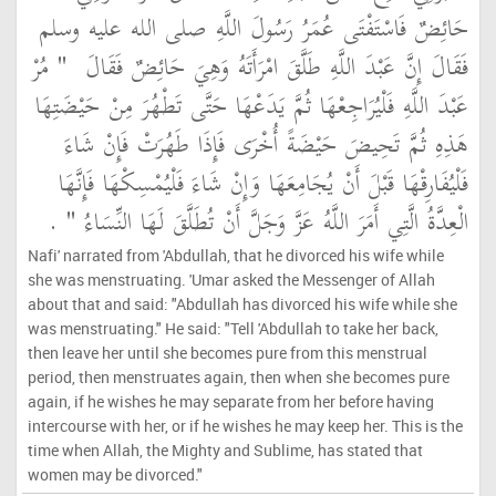
حَائِضٌ فَاسْتَفْتَى عُمَرُ رَسُولَ اللَّهِ صلى الله عليه وسلم
فَقَالَ إِنَّ عَبْدَ اللَّهِ طَلَّقَ امْرَأَتَهُ وَهِيَ حَائِضٌ فَقَالَ ‏
"‏ مُرْ
عَبْدَ اللَّهِ فَلْيُرَاجِعْهَا ثُمَّ يَدَعْهَا حَتَّى تَطْهُرَ مِنْ حَيْضَتِهَا
هَذِهِ ثُمَّ تَحِيضَ حَيْضَةً أُخْرَى فَإِذَا طَهُرَتْ فَإِنْ شَاءَ
فَلْيُفَارِقْهَا قَبْلَ أَنْ يُجَامِعَهَا وَإِنْ شَاءَ فَلْيُمْسِكْهَا فَإِنَّهَا
الْعِدَّةُ الَّتِي أَمَرَ اللَّهُ عَزَّ وَجَلَّ أَنْ تُطَلَّقَ لَهَا النِّسَاءُ ‏"
‏ ‏.‏
Nafi' narrated from 'Abdullah, that he divorced his wife while
she was menstruating. 'Umar asked the Messenger of Allah
about that and said: "Abdullah has divorced his wife while she
was menstruating." He said: "Tell 'Abdullah to take her back,
then leave her until she becomes pure from this menstrual
period, then menstruates again, then when she becomes pure
again, if he wishes he may separate from her before having
intercourse with her, or if he wishes he may keep her. This is the
time when Allah, the Mighty and Sublime, has stated that
women may be divorced."