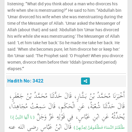
listening: "What did you think about a man who divorces his
wife when she is menstruating?" He said to him: "Abdullah bin
'Umar divorced his wife when she was menstruating during the
time of the Messenger of Allah. 'Umar asked the Messenger of
Allah (about that) and said: 'Abdullah bin 'Umar has divorced
his wife while she was menstruating.' The Messenger of Allah
said: 'Let him take her back.' So he made me take her back. He
said: 'When she becomes pure, let him divorce her or keep her.'
Ibn 'Umar said: 'The Prophet said: 'O Prophet! When you divorce
women, divorce them before their 'Iddah (prescribed period)
elapses.'"
Hadith No: 3422
أَخْبَرَنَا مُحَمَّدُ بْنُ بَشَّارٍ، قَالَ حَدَّثَنَا مُحَمَّدُ بْنُ جَعْفَرٍ،
قَالَ حَدَّثَنَا شُعْبَةُ، عَنِ الْحَكَمِ، قَالَ سَمِعْتُ مُجَاهِدًا،
يُحَدِّثُهُ عَنِ ابْنِ عَبَّاسٍ، فِي قَوْلِهِ عَزَّ وَجَلَّ ‏
{‏ يَا أَيُّهَا النَّبِيُّ إِذَا
‏ قَالَ ابْنُ عَبَّاسٍ رضى الله عنه
طَلَّقْتُمُ النِّسَاءَ فَطَلِّقُوهُنَّ لِعِدَّتِهِنَّ ‏}