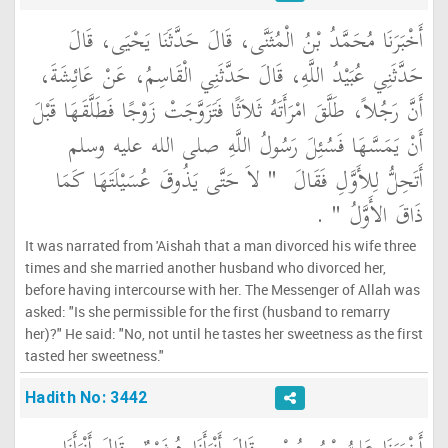
أَخْبَرَنَا مُحَمَّدُ بْنُ الْمُثَنَّى، قَالَ حَدَّثَنَا يَحْيَى، قَالَ
حَدَّثَنِي عُبَيْدُ اللَّهِ، قَالَ حَدَّثَنِي الْقَاسِمُ، عَنْ عَائِشَةَ،
أَنَّ رَجُلاً، طَلَّقَ امْرَأَتَهُ ثَلاَثًا فَتَزَوَّجَتْ زَوْجًا فَطَلَّقَهَا قَبْلَ
أَنْ يَمَسَّهَا فَسُئِلَ رَسُولُ اللَّهِ صلى الله عليه وسلم
أَتَحِلُّ لِلأَوَّلِ فَقَالَ ‏
"‏ لاَ حَتَّى يَذُوقَ عُسَيْلَتَهَا كَمَا
ذَاقَ الأَوَّلُ ‏"
‏ ‏.‏
It was narrated from 'Aishah that a man divorced his wife three
times and she married another husband who divorced her,
before having intercourse with her. The Messenger of Allah was
asked: "Is she permissible for the first (husband to remarry
her)?" He said: "No, not until he tastes her sweetness as the first
tasted her sweetness."
Hadith No: 3442