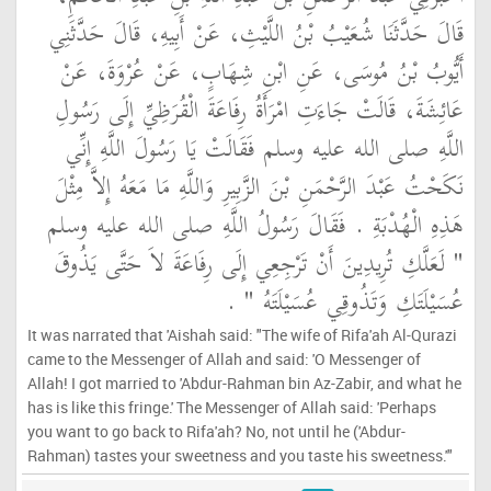
قَالَ حَدَّثَنَا شُعَيْبُ بْنُ اللَّيْثِ، عَنْ أَبِيهِ، قَالَ حَدَّثَنِي
أَيُّوبُ بْنُ مُوسَى، عَنِ ابْنِ شِهَابٍ، عَنْ عُرْوَةَ، عَنْ
عَائِشَةَ، قَالَتْ جَاءَتِ امْرَأَةُ رِفَاعَةَ الْقُرَظِيِّ إِلَى رَسُولِ
اللَّهِ صلى الله عليه وسلم فَقَالَتْ يَا رَسُولَ اللَّهِ إِنِّي
نَكَحْتُ عَبْدَ الرَّحْمَنِ بْنَ الزَّبِيرِ وَاللَّهِ مَا مَعَهُ إِلاَّ مِثْلَ
هَذِهِ الْهُدْبَةِ ‏.‏ فَقَالَ رَسُولُ اللَّهِ صلى الله عليه وسلم ‏
"‏ لَعَلَّكِ تُرِيدِينَ أَنْ تَرْجِعِي إِلَى رِفَاعَةَ لاَ حَتَّى يَذُوقَ
عُسَيْلَتَكِ وَتَذُوقِي عُسَيْلَتَهُ ‏"
‏ ‏.‏
It was narrated that 'Aishah said: "The wife of Rifa'ah Al-Qurazi
came to the Messenger of Allah and said: 'O Messenger of
Allah! I got married to 'Abdur-Rahman bin Az-Zabir, and what he
has is like this fringe.' The Messenger of Allah said: 'Perhaps
you want to go back to Rifa'ah? No, not until he ('Abdur-
Rahman) tastes your sweetness and you taste his sweetness.'"