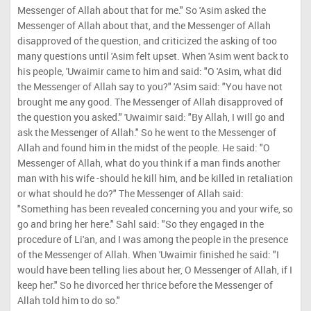
Messenger of Allah about that for me." So 'Asim asked the
Messenger of Allah about that, and the Messenger of Allah
disapproved of the question, and criticized the asking of too
many questions until 'Asim felt upset. When 'Asim went back to
his people, 'Uwaimir came to him and said: "O 'Asim, what did
the Messenger of Allah say to you?" 'Asim said: "You have not
brought me any good. The Messenger of Allah disapproved of
the question you asked." 'Uwaimir said: "By Allah, I will go and
ask the Messenger of Allah." So he went to the Messenger of
Allah and found him in the midst of the people. He said: "O
Messenger of Allah, what do you think if a man finds another
man with his wife -should he kill him, and be killed in retaliation
or what should he do?" The Messenger of Allah said:
"Something has been revealed concerning you and your wife, so
go and bring her here." Sahl said: "So they engaged in the
procedure of Li'an, and I was among the people in the presence
of the Messenger of Allah. When 'Uwaimir finished he said: "I
would have been telling lies about her, O Messenger of Allah, if I
keep her." So he divorced her thrice before the Messenger of
Allah told him to do so."