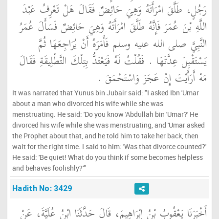
رَجُلٍ، طَلَّقَ امْرَأَتَهُ وَهِيَ حَائِضٌ فَقَالَ هَلْ تَعْرِفُ عَبْدَ
اللَّهِ بْنَ عُمَرَ فَإِنَّهُ طَلَّقَ امْرَأَتَهُ وَهِيَ حَائِضٌ فَسَأَلَ عُمَرُ
النَّبِيَّ صلى الله عليه وسلم فَأَمَرَهُ أَنْ يُرَاجِعَهَا ثُمَّ
يَسْتَقْبِلَ عِدَّتَهَا ‏.‏ فَقُلْتُ لَهُ فَيَعْتَدُّ بِتِلْكَ التَّطْلِيقَةِ فَقَالَ
مَهْ أَرَأَيْتَ إِنْ عَجَزَ وَاسْتَحْمَقَ ‏.‏
It was narrated that Yunus bin Jubair said: "I asked Ibn 'Umar
about a man who divorced his wife while she was
menstruating. He said: 'Do you know 'Abdullah bin 'Umar?' He
divorced his wife while she was menstruating, and 'Umar asked
the Prophet about that, and he told him to take her back, then
wait for the right time. I said to him: 'Was that divorce counted?'
He said: 'Be quiet! What do you think if some becomes helpless
and behaves foolishly?'"
Hadith No: 3429
أَخْبَرَنَا يَعْقُوبُ بْنُ إِبْرَاهِيمَ، قَالَ حَدَّثَنَا ابْنُ عُلَيَّةَ، عَنْ