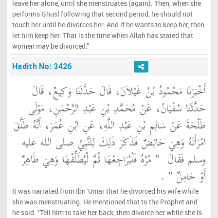
leave her alone, until she menstruates (again). Then, when she
performs Ghusl following that second period, he should not
touch her until he divorces her. And if he wants to keep her, then
let him keep her. That is the time when Allah has stated that
women may be divorced."
Hadith No: 3426
أَخْبَرَنَا مَحْمُودُ بْنُ غَيْلاَنَ، قَالَ حَدَّثَنَا وَكِيعٌ، قَالَ
حَدَّثَنَا سُفْيَانُ، عَنْ مُحَمَّدِ بْنِ عَبْدِ الرَّحْمَنِ، مَوْلَى
طَلْحَةَ عَنْ سَالِمِ بْنِ عَبْدِ اللَّهِ، عَنِ ابْنِ عُمَرَ، أَنَّهُ طَلَّقَ
امْرَأَتَهُ وَهِيَ حَائِضٌ فَذَكَرَ ذَلِكَ لِلنَّبِيِّ صلى الله عليه
وسلم فَقَالَ ‏
"‏ مُرْهُ فَلْيُرَاجِعْهَا ثُمَّ لْيُطَلِّقْهَا وَهِيَ طَاهِرٌ
أَوْ حَامِلٌ ‏"
‏ ‏.‏
It was narrated from Ibn 'Umar that he divorced his wife while
she was menstruating. He mentioned that to the Prophet and
he said: "Tell him to take her back, then divorce her while she is