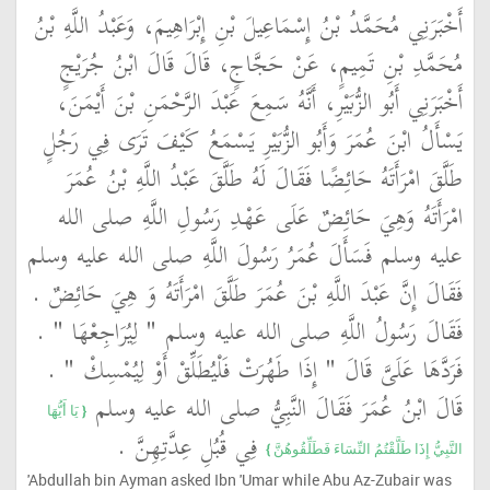
أَخْبَرَنِي مُحَمَّدُ بْنُ إِسْمَاعِيلَ بْنِ إِبْرَاهِيمَ، وَعَبْدُ اللَّهِ بْنُ
مُحَمَّدِ بْنِ تَمِيمٍ، عَنْ حَجَّاجٍ، قَالَ قَالَ ابْنُ جُرَيْجٍ
أَخْبَرَنِي أَبُو الزُّبَيْرِ، أَنَّهُ سَمِعَ عَبْدَ الرَّحْمَنِ بْنَ أَيْمَنَ،
يَسْأَلُ ابْنَ عُمَرَ وَأَبُو الزُّبَيْرِ يَسْمَعُ كَيْفَ تَرَى فِي رَجُلٍ
طَلَّقَ امْرَأَتَهُ حَائِضًا فَقَالَ لَهُ طَلَّقَ عَبْدُ اللَّهِ بْنُ عُمَرَ
امْرَأَتَهُ وَهِيَ حَائِضٌ عَلَى عَهْدِ رَسُولِ اللَّهِ صلى الله
عليه وسلم فَسَأَلَ عُمَرُ رَسُولَ اللَّهِ صلى الله عليه وسلم
فَقَالَ إِنَّ عَبْدَ اللَّهِ بْنَ عُمَرَ طَلَّقَ امْرَأَتَهُ وَ هِيَ حَائِضٌ ‏.‏
فَقَالَ رَسُولُ اللَّهِ صلى الله عليه وسلم ‏"‏ لِيُرَاجِعْهَا ‏"‏ ‏.‏
فَرَدَّهَا عَلَىَّ قَالَ ‏"‏ إِذَا طَهُرَتْ فَلْيُطَلِّقْ أَوْ لِيُمْسِكْ ‏"‏ ‏.‏
قَالَ ابْنُ عُمَرَ فَقَالَ النَّبِيُّ صلى الله عليه وسلم ‏
{‏ يَا أَيُّهَا
‏ فِي قُبُلِ عِدَّتِهِنَّ ‏.‏
النَّبِيُّ إِذَا طَلَّقْتُمُ النِّسَاءَ فَطَلِّقُوهُنَّ ‏}
'Abdullah bin Ayman asked Ibn 'Umar while Abu Az-Zubair was