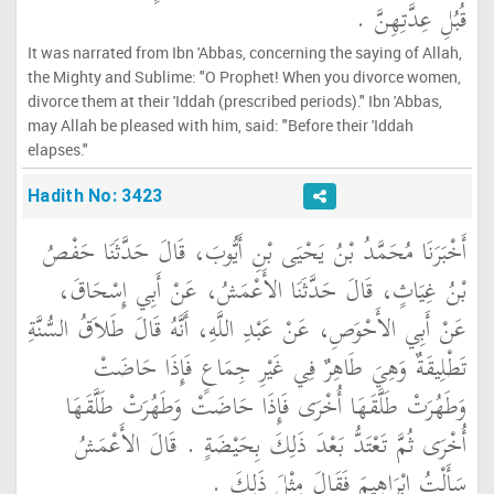
قُبُلِ عِدَّتِهِنَّ ‏.‏
It was narrated from Ibn 'Abbas, concerning the saying of Allah,
the Mighty and Sublime: "O Prophet! When you divorce women,
divorce them at their 'Iddah (prescribed periods)." Ibn 'Abbas,
may Allah be pleased with him, said: "Before their 'Iddah
elapses."
Hadith No: 3423
أَخْبَرَنَا مُحَمَّدُ بْنُ يَحْيَى بْنِ أَيُّوبَ، قَالَ حَدَّثَنَا حَفْصُ
بْنُ غِيَاثٍ، قَالَ حَدَّثَنَا الأَعْمَشُ، عَنْ أَبِي إِسْحَاقَ،
عَنْ أَبِي الأَحْوَصِ، عَنْ عَبْدِ اللَّهِ، أَنَّهُ قَالَ طَلاَقُ السُّنَّةِ
تَطْلِيقَةٌ وَهِيَ طَاهِرٌ فِي غَيْرِ جِمَاعٍ فَإِذَا حَاضَتْ
وَطَهُرَتْ طَلَّقَهَا أُخْرَى فَإِذَا حَاضَتْ وَطَهُرَتْ طَلَّقَهَا
أُخْرَى ثُمَّ تَعْتَدُّ بَعْدَ ذَلِكَ بِحَيْضَةٍ ‏.‏ قَالَ الأَعْمَشُ
سَأَلْتُ إِبْرَاهِيمَ فَقَالَ مِثْلَ ذَلِكَ ‏.‏