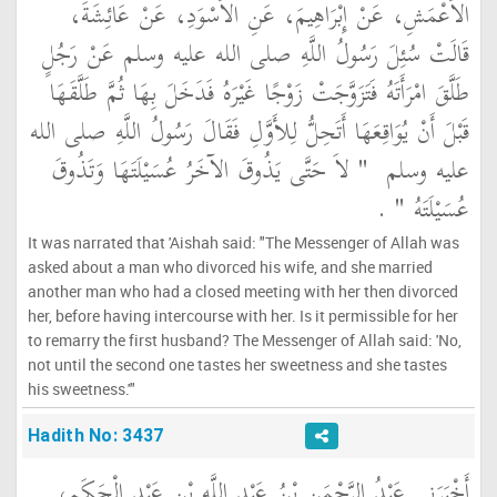
الأَعْمَشِ، عَنْ إِبْرَاهِيمَ، عَنِ الأَسْوَدِ، عَنْ عَائِشَةَ،
قَالَتْ سُئِلَ رَسُولُ اللَّهِ صلى الله عليه وسلم عَنْ رَجُلٍ
طَلَّقَ امْرَأَتَهُ فَتَزَوَّجَتْ زَوْجًا غَيْرَهُ فَدَخَلَ بِهَا ثُمَّ طَلَّقَهَا
قَبْلَ أَنْ يُوَاقِعَهَا أَتَحِلُّ لِلأَوَّلِ فَقَالَ رَسُولُ اللَّهِ صلى الله
عليه وسلم ‏
"‏ لاَ حَتَّى يَذُوقَ الآخَرُ عُسَيْلَتَهَا وَتَذُوقَ
عُسَيْلَتَهُ ‏"
‏ ‏.‏
It was narrated that 'Aishah said: "The Messenger of Allah was
asked about a man who divorced his wife, and she married
another man who had a closed meeting with her then divorced
her, before having intercourse with her. Is it permissible for her
to remarry the first husband? The Messenger of Allah said: 'No,
not until the second one tastes her sweetness and she tastes
his sweetness.'"
Hadith No: 3437
أَخْبَرَنِي عَبْدُ الرَّحْمَنِ بْنُ عَبْدِ اللَّهِ بْنِ عَبْدِ الْحَكَمِ،