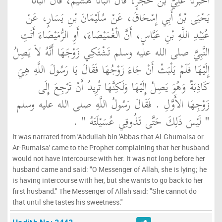
أَخْبَرَنَا عَلِيُّ بْنُ حُجْرٍ، قَالَ أَنْبَأَنَا هُشَيْمٌ، قَالَ أَنْبَأَنَا
يَحْيَى بْنُ أَبِي إِسْحَاقَ، عَنْ سُلَيْمَانَ بْنِ يَسَارٍ، عَنْ
عُبَيْدِ اللَّهِ بْنِ عَبَّاسٍ، أَنَّ الْغُمَيْصَاءَ، أَوِ الرُّمَيْصَاءَ أَتَتِ
النَّبِيَّ صلى الله عليه وسلم تَشْتَكِي زَوْجَهَا أَنَّهُ لاَ يَصِلُ
إِلَيْهَا فَلَمْ يَلْبَثْ أَنْ جَاءَ زَوْجُهَا فَقَالَ يَا رَسُولَ اللَّهِ هِيَ
كَاذِبَةٌ وَهُوَ يَصِلُ إِلَيْهَا وَلَكِنَّهَا تُرِيدُ أَنْ تَرْجِعَ إِلَى
زَوْجِهَا الأَوَّلِ ‏.‏ فَقَالَ رَسُولُ اللَّهِ صلى الله عليه وسلم ‏
"‏ لَيْسَ ذَلِكَ حَتَّى تَذُوقِي عُسَيْلَتَهُ ‏"
‏ ‏.‏
It was narrated from 'Abdullah bin 'Abbas that Al-Ghumaisa or
Ar-Rumaisa' came to the Prophet complaining that her husband
would not have intercourse with her. It was not long before her
husband came and said: "O Messenger of Allah, she is lying; he
is having intercourse with her, but she wants to go back to her
first husband." The Messenger of Allah said: "She cannot do
that until she tastes his sweetness."