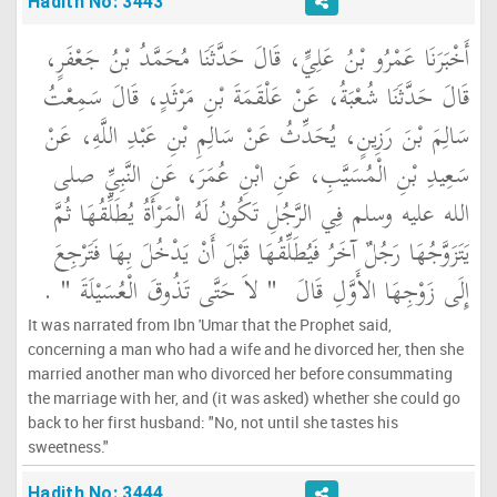
Hadith No: 3443
أَخْبَرَنَا عَمْرُو بْنُ عَلِيٍّ، قَالَ حَدَّثَنَا مُحَمَّدُ بْنُ جَعْفَرٍ،
قَالَ حَدَّثَنَا شُعْبَةُ، عَنْ عَلْقَمَةَ بْنِ مَرْثَدٍ، قَالَ سَمِعْتُ
سَالِمَ بْنَ رَزِينٍ، يُحَدِّثُ عَنْ سَالِمِ بْنِ عَبْدِ اللَّهِ، عَنْ
سَعِيدِ بْنِ الْمُسَيَّبِ، عَنِ ابْنِ عُمَرَ، عَنِ النَّبِيِّ صلى
الله عليه وسلم فِي الرَّجُلِ تَكُونُ لَهُ الْمَرْأَةُ يُطَلِّقُهَا ثُمَّ
يَتَزَوَّجُهَا رَجُلٌ آخَرُ فَيُطَلِّقُهَا قَبْلَ أَنْ يَدْخُلَ بِهَا فَتَرْجِعَ
إِلَى زَوْجِهَا الأَوَّلِ قَالَ ‏
"‏ لاَ حَتَّى تَذُوقَ الْعُسَيْلَةَ ‏"
‏ ‏.‏
It was narrated from Ibn 'Umar that the Prophet said,
concerning a man who had a wife and he divorced her, then she
married another man who divorced her before consummating
the marriage with her, and (it was asked) whether she could go
back to her first husband: "No, not until she tastes his
sweetness."
Hadith No: 3444