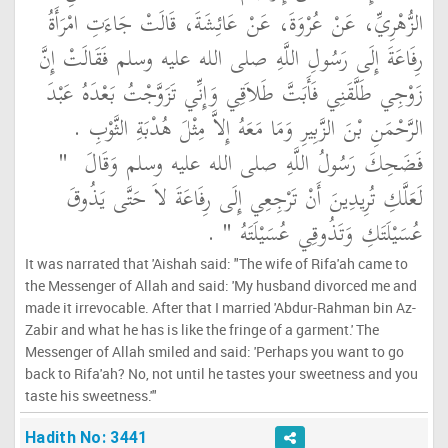
الزُّهْرِيِّ، عَنْ عُرْوَةَ، عَنْ عَائِشَةَ، قَالَتْ جَاءَتِ امْرَأَةُ
رِفَاعَةَ إِلَى رَسُولِ اللَّهِ صلى الله عليه وسلم فَقَالَتْ إِنَّ
زَوْجِي طَلَّقَنِي فَأَبَتَّ طَلاَقِي وَإِنِّي تَزَوَّجْتُ بَعْدَهُ عَبْدَ
الرَّحْمَنِ بْنَ الزَّبِيرِ وَمَا مَعَهُ إِلاَّ مِثْلَ هُدْبَةِ الثَّوْبِ ‏.‏
فَضَحِكَ رَسُولُ اللَّهِ صلى الله عليه وسلم وَقَالَ ‏
"‏
لَعَلَّكِ تُرِيدِينَ أَنْ تَرْجِعِي إِلَى رِفَاعَةَ لاَ حَتَّى يَذُوقَ
عُسَيْلَتَكِ وَتَذُوقِي عُسَيْلَتَهُ ‏"
‏ ‏.‏
It was narrated that 'Aishah said: "The wife of Rifa'ah came to
the Messenger of Allah and said: 'My husband divorced me and
made it irrevocable. After that I married 'Abdur-Rahman bin Az-
Zabir and what he has is like the fringe of a garment.' The
Messenger of Allah smiled and said: 'Perhaps you want to go
back to Rifa'ah? No, not until he tastes your sweetness and you
taste his sweetness.'"
Hadith No: 3441