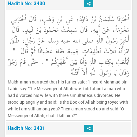
Hadith No: 3430
أَخْبَرَنَا سُلَيْمَانُ بْنُ دَاوُدَ، عَنِ ابْنِ وَهْبٍ، قَالَ أَخْبَرَنِي
مَخْرَمَةُ، عَنْ أَبِيهِ، قَالَ سَمِعْتُ مَحْمُودَ بْنَ لَبِيدٍ، قَالَ
أُخْبِرَ رَسُولُ اللَّهِ صلى الله عليه وسلم عَنْ رَجُلٍ، طَلَّقَ
امْرَأَتَهُ ثَلاَثَ تَطْلِيقَاتٍ جَمِيعًا فَقَامَ غَضْبَانًا ثُمَّ قَالَ ‏
"‏
أَيُلْعَبُ بِكِتَابِ اللَّهِ وَأَنَا بَيْنَ أَظْهُرِكُمْ ‏"
‏ ‏.‏ حَتَّى قَامَ رَجُلٌ
وَقَالَ يَا رَسُولَ اللَّهِ أَلاَ أَقْتُلُهُ ‏.‏
Makhramah narrated that his father said: "I heard Mahmud bin
Labid say: 'The Messenger of Allah was told about a man who
had divorced his wife with three simultaneous divorces. He
stood up angrily and said: Is the Book of Allah being toyed with
while I am still among you? Then a man stood up and said: 'O
Messenger of Allah, shall I kill him?'"
Hadith No: 3431