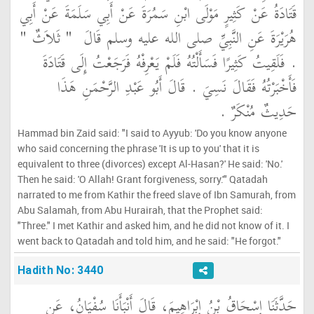
قَتَادَةُ عَنْ كَثِيرٍ مَوْلَى ابْنِ سَمُرَةَ عَنْ أَبِي سَلَمَةَ عَنْ أَبِي
هُرَيْرَةَ عَنِ النَّبِيِّ صلى الله عليه وسلم قَالَ ‏
"‏ ثَلاَثٌ ‏"
‏.‏ فَلَقِيتُ كَثِيرًا فَسَأَلْتُهُ فَلَمْ يَعْرِفْهُ فَرَجَعْتُ إِلَى قَتَادَةَ
فَأَخْبَرْتُهُ فَقَالَ نَسِيَ ‏.‏ قَالَ أَبُو عَبْدِ الرَّحْمَنِ هَذَا
حَدِيثٌ مُنْكَرٌ ‏.‏
Hammad bin Zaid said: "I said to Ayyub: 'Do you know anyone
who said concerning the phrase 'It is up to you' that it is
equivalent to three (divorces) except Al-Hasan?' He said: 'No.'
Then he said: 'O Allah! Grant forgiveness, sorry.'" Qatadah
narrated to me from Kathir the freed slave of Ibn Samurah, from
Abu Salamah, from Abu Hurairah, that the Prophet said:
"Three." I met Kathir and asked him, and he did not know of it. I
went back to Qatadah and told him, and he said: "He forgot."
Hadith No: 3440
حَدَّثَنَا إِسْحَاقُ بْنُ إِبْرَاهِيمَ، قَالَ أَنْبَأَنَا سُفْيَانُ، عَنِ