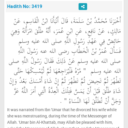
Hadith No: 3419
أَخْبَرَنَا مُحَمَّدُ بْنُ سَلَمَةَ، قَالَ أَنْبَأَنَا ابْنُ الْقَاسِمِ، عَنْ
مَالِكٍ، عَنْ نَافِعٍ، عَنِ ابْنِ عُمَرَ، أَنَّهُ طَلَّقَ امْرَأَتَهُ وَهِيَ
حَائِضٌ فِي عَهْدِ رَسُولِ اللَّهِ صلى الله عليه وسلم
فَسَأَلَ عُمَرُ بْنُ الْخَطَّابِ رضى الله عنه رَسُولَ اللَّهِ
صلى الله عليه وسلم عَنْ ذَلِكَ فَقَالَ رَسُولُ اللَّهِ صلى
الله عليه وسلم ‏
"‏ مُرْهُ فَلْيُرَاجِعْهَا ثُمَّ لْيُمْسِكْهَا حَتَّى
تَطْهُرَ ثُمَّ تَحِيضَ ثُمَّ تَطْهُرَ ثُمَّ إِنْ شَاءَ أَمْسَكَ بَعْدُ وَإِنْ
شَاءَ طَلَّقَ قَبْلَ أَنْ يَمَسَّ فَتِلْكَ الْعِدَّةُ الَّتِي أَمَرَ اللَّهُ عَزَّ
وَجَلَّ أَنْ تُطَلَّقَ لَهَا النِّسَاءُ ‏"
‏ ‏.‏
It was narrated from Ibn 'Umar that he divorced his wife while
she was menstruating, during the time of the Messenger of
Allah. 'Umar bin Al-Khattab, may Allah be pleased with him,