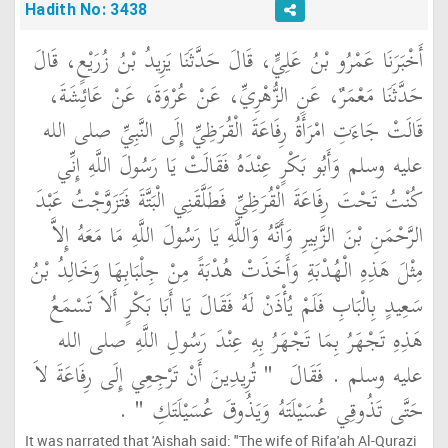
Hadith No: 3438
أَخْبَرَنَا عَمْرُو بْنُ عَلِيٍّ، قَالَ حَدَّثَنَا يَزِيدُ بْنُ زُرَيْعٍ، قَالَ
حَدَّثَنَا مَعْمَرٌ، عَنِ الزُّهْرِيِّ، عَنْ عُرْوَةَ، عَنْ عَائِشَةَ،
قَالَتْ جَاءَتِ امْرَأَةُ رِفَاعَةَ الْقُرَظِيِّ إِلَى النَّبِيِّ صلى الله
عليه وسلم وَأَبُو بَكْرٍ عِنْدَهُ فَقَالَتْ يَا رَسُولَ اللَّهِ إِنِّي
كُنْتُ تَحْتَ رِفَاعَةَ الْقُرَظِيِّ فَطَلَّقَنِي الْبَتَّةَ فَتَزَوَّجْتُ عَبْدَ
الرَّحْمَنِ بْنَ الزَّبِيرِ وَأَنَّهُ وَاللَّهِ يَا رَسُولَ اللَّهِ مَا مَعَهُ إِلاَّ
مِثْلَ هَذِهِ الْهُدْبَةِ وَأَخَذَتْ هُدْبَةً مِنْ جِلْبَابِهَا وَخَالِدُ بْنُ
سَعِيدٍ بِالْبَابِ فَلَمْ يُأْذَنْ لَهُ فَقَالَ يَا أَبَا بَكْرٍ أَلاَ تَسْمَعُ
هَذِهِ تَجْهَرُ بِمَا تَجْهَرُ بِهِ عِنْدَ رَسُولِ اللَّهِ صلى الله
عليه وسلم ‏.‏ فَقَالَ ‏
"‏ تُرِيدِينَ أَنْ تَرْجِعِي إِلَى رِفَاعَةَ لاَ
حَتَّى تَذُوقِي عُسَيْلَتَهُ وَيَذُوقَ عُسَيْلَتَكِ ‏"
‏ ‏.‏
It was narrated that 'Aishah said: "The wife of Rifa'ah Al-Qurazi