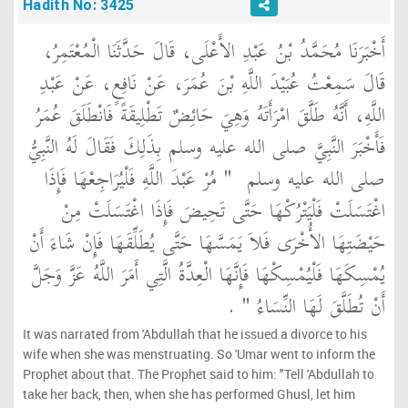
Hadith No: 3425
أَخْبَرَنَا مُحَمَّدُ بْنُ عَبْدِ الأَعْلَى، قَالَ حَدَّثَنَا الْمُعْتَمِرُ،
قَالَ سَمِعْتُ عُبَيْدَ اللَّهِ بْنَ عُمَرَ، عَنْ نَافِعٍ، عَنْ عَبْدِ
اللَّهِ، أَنَّهُ طَلَّقَ امْرَأَتَهُ وَهِيَ حَائِضٌ تَطْلِيقَةً فَانْطَلَقَ عُمَرُ
فَأَخْبَرَ النَّبِيَّ صلى الله عليه وسلم بِذَلِكَ فَقَالَ لَهُ النَّبِيُّ
صلى الله عليه وسلم ‏
"‏ مُرْ عَبْدَ اللَّهِ فَلْيُرَاجِعْهَا فَإِذَا
اغْتَسَلَتْ فَلْيَتْرُكْهَا حَتَّى تَحِيضَ فَإِذَا اغْتَسَلَتْ مِنْ
حَيْضَتِهَا الأُخْرَى فَلاَ يَمَسَّهَا حَتَّى يُطَلِّقَهَا فَإِنْ شَاءَ أَنْ
يُمْسِكَهَا فَلْيُمْسِكْهَا فَإِنَّهَا الْعِدَّةُ الَّتِي أَمَرَ اللَّهُ عَزَّ وَجَلَّ
أَنْ تُطَلَّقَ لَهَا النِّسَاءُ ‏"
‏ ‏.‏
It was narrated from 'Abdullah that he issued a divorce to his
wife when she was menstruating. So 'Umar went to inform the
Prophet about that. The Prophet said to him: "Tell 'Abdullah to
take her back, then, when she has performed Ghusl, let him