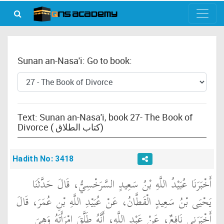
Sunan an-Nasa'i: Go to book:
Text: Sunan an-Nasa'i, book 27- The Book of
Divorce ( كتاب الطلاق)
Hadith No: 3418
أَخْبَرَنَا عُبَيْدُ اللَّهِ بْنُ سَعِيدٍ السَّرَخْسِيُّ، قَالَ حَدَّثَنَا
يَحْيَى بْنُ سَعِيدٍ الْقَطَّانُ، عَنْ عُبَيْدِ اللَّهِ بْنِ عُمَرَ، قَالَ
أَخْبَرَنِي نَافِعٌ، عَنْ عَبْدِ اللَّهِ، أَنَّهُ طَلَّقَ امْرَأَتَهُ وَهِيَ