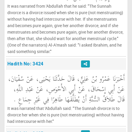
It was narrated from 'Abdullah that he said: "The Sunnah
divorce is a divorce issued when she is pure (not menstruating)
without having had intercourse with her. If she menstruates
and becomes pure again, give her another divorce, and if she
menstruates and becomes pure again, give her another divorce,
then after that, she should wait for another menstrual cycle."
(One of the narrators) Al-A'mash said: "I asked Ibrahim, and he
said something similar."
Hadith No: 3424
أَخْبَرَنَا عَمْرُو بْنُ عَلِيٍّ، قَالَ حَدَّثَنَا يَحْيَى، عَنْ سُفْيَانَ،
عَنْ أَبِي إِسْحَاقَ، عَنْ أَبِي الأَحْوَصِ، عَنْ عَبْدِ اللَّهِ،
قَالَ طَلاَقُ السُّنَّةِ أَنْ يُطَلِّقَهَا طَاهِرًا فِي غَيْرِ جِمَاعٍ ‏.‏
It was narrated that 'Abdullah said: "The Sunnah divorce is to
divorce her when she is pure (not menstruating) without having
had intercourse with her."