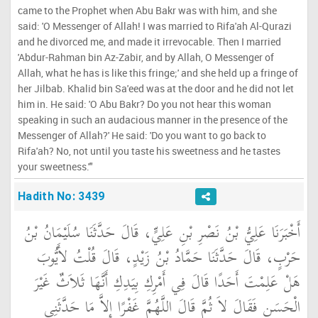
came to the Prophet when Abu Bakr was with him, and she
said: 'O Messenger of Allah! I was married to Rifa'ah Al-Qurazi
and he divorced me, and made it irrevocable. Then I married
'Abdur-Rahman bin Az-Zabir, and by Allah, O Messenger of
Allah, what he has is like this fringe;' and she held up a fringe of
her Jilbab. Khalid bin Sa'eed was at the door and he did not let
him in. He said: 'O Abu Bakr? Do you not hear this woman
speaking in such an audacious manner in the presence of the
Messenger of Allah?' He said: 'Do you want to go back to
Rifa'ah? No, not until you taste his sweetness and he tastes
your sweetness.'"
Hadith No: 3439
أَخْبَرَنَا عَلِيُّ بْنُ نَصْرِ بْنِ عَلِيٍّ، قَالَ حَدَّثَنَا سُلَيْمَانُ بْنُ
حَرْبٍ، قَالَ حَدَّثَنَا حَمَّادُ بْنُ زَيْدٍ، قَالَ قُلْتُ لأَيُّوبَ
هَلْ عَلِمْتَ أَحَدًا قَالَ فِي أَمْرِكِ بِيَدِكِ أَنَّهَا ثَلاَثٌ غَيْرَ
الْحَسَنِ فَقَالَ لاَ ثُمَّ قَالَ اللَّهُمَّ غَفْرًا إِلاَّ مَا حَدَّثَنِي