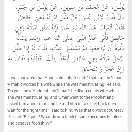
يُونُسَ، عَنْ مُحَمَّدِ بْنِ سِيرِينَ، عَنْ يُونُسَ بْنِ جُبَيْرٍ،
قَالَ قُلْتُ لاِبْنِ عُمَرَ رَجُلٌ طَلَّقَ امْرَأَتَهُ وَهِيَ حَائِضٌ
فَقَالَ أَتَعْرِفُ عَبْدَ اللَّهِ بْنَ عُمَرَ فَإِنَّهُ طَلَّقَ امْرَأَتَهُ وَهِيَ
حَائِضٌ فَأَتَى عُمَرُ النَّبِيَّ صلى الله عليه وسلم يَسْأَلُهُ
فَأَمَرَهُ أَنْ يُرَاجِعَهَا ثُمَّ يَسْتَقْبِلَ عِدَّتَهَا قُلْتُ لَهُ إِذَا طَلَّقَ
الرَّجُلُ امْرَأَتَهُ وَهِيَ حَائِضٌ أَيَعْتَدُّ بِتِلْكَ التَّطْلِيقَةِ فَقَالَ مَهْ
وَإِنْ عَجَزَ وَاسْتَحْمَقَ ‏.‏
It was narrated that Yunus bin Jubair said: "I said to Ibn 'Umar:
'A man divorced his wife while she was menstruating.' He said:
'Do you know 'Abdullah bin 'Umar? He divorced his wife when
she was menstruating, and 'Umar went to the Prophet and
asked him about that, and he told him to take her back then
wait for the right time.' I said to him: 'Was that divorce counted?'
He said: 'Be quiet! What do you think if some becomes helpless
and behaves foolishly?'"