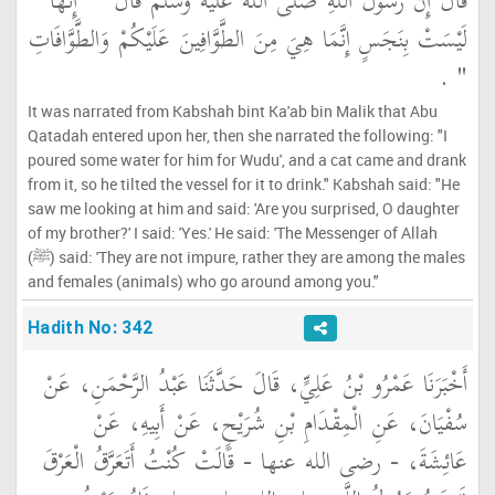
قَالَ إِنَّ رَسُولَ اللَّهِ صلى الله عليه وسلم قَالَ ‏
"‏ إِنَّهَا
لَيْسَتْ بِنَجَسٍ إِنَّمَا هِيَ مِنَ الطَّوَّافِينَ عَلَيْكُمْ وَالطَّوَّافَاتِ
‏"
‏ ‏.‏
It was narrated from Kabshah bint Ka'ab bin Malik that Abu
Qatadah entered upon her, then she narrated the following: "I
poured some water for him for Wudu', and a cat came and drank
from it, so he tilted the vessel for it to drink." Kabshah said: "He
saw me looking at him and said: 'Are you surprised, O daughter
of my brother?' I said: 'Yes.' He said: 'The Messenger of Allah
(ﷺ) said: 'They are not impure, rather they are among the males
and females (animals) who go around among you."
Hadith No: 342
أَخْبَرَنَا عَمْرُو بْنُ عَلِيٍّ، قَالَ حَدَّثَنَا عَبْدُ الرَّحْمَنِ، عَنْ
سُفْيَانَ، عَنِ الْمِقْدَامِ بْنِ شُرَيْحٍ، عَنْ أَبِيهِ، عَنْ
عَائِشَةَ، - رضى الله عنها - قَالَتْ كُنْتُ أَتَعَرَّقُ الْعَرْقَ