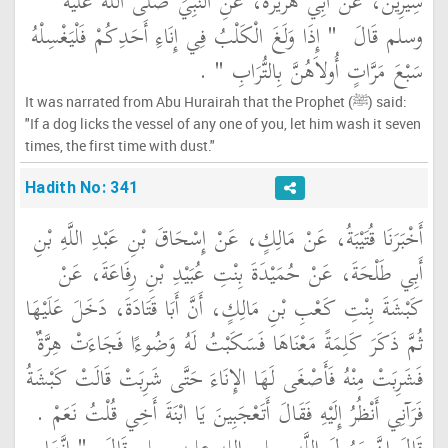
سِيرِينَ، عَنْ أَبِي هُرَيْرَةَ، عَنِ النَّبِيِّ صلى الله عليه
وسلم قَالَ ‏
"‏ إِذَا وَلَغَ الْكَلْبُ فِي إِنَاءِ أَحَدِكُمْ فَلْيَغْسِلْهُ
سَبْعَ مَرَّاتٍ أُولاَهُنَّ بِالتُّرَابِ ‏"
‏ ‏.‏
It was narrated from Abu Hurairah that the Prophet (ﷺ) said:
"If a dog licks the vessel of any one of you, let him wash it seven
times, the first time with dust."
Hadith No: 341
أَخْبَرَنَا قُتَيْبَةُ، عَنْ مَالِكٍ، عَنْ إِسْحَاقَ بْنِ عَبْدِ اللَّهِ بْنِ
أَبِي طَلْحَةَ، عَنْ حُمَيْدَةَ بِنْتِ عُبَيْدِ بْنِ رِفَاعَةَ، عَنْ
كَبْشَةَ بِنْتِ كَعْبِ بْنِ مَالِكٍ، أَنَّ أَبَا قَتَادَةَ، دَخَلَ عَلَيْهَا
ثُمَّ ذَكَرَ كَلِمَةً مَعْنَاهَا فَسَكَبْتُ لَهُ وَضُوءًا فَجَاءَتْ هِرَّةٌ
فَشَرِبَتْ مِنْهُ فَأَصْغَى لَهَا الإِنَاءَ حَتَّى شَرِبَتْ قَالَتْ كَبْشَةُ
فَرَآنِي أَنْظُرُ إِلَيْهِ فَقَالَ أَتَعْجَبِينَ يَا ابْنَةَ أَخِي قُلْتُ نَعَمْ ‏.‏