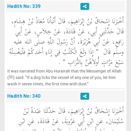
Hadith No: 339
أَخْبَرَنَا إِسْحَاقُ بْنُ إِبْرَاهِيمَ، قَالَ أَنْبَأَنَا مُعَاذُ بْنُ هِشَامٍ،
قَالَ حَدَّثَنِي أَبِي، عَنْ قَتَادَةَ، عَنْ خِلاَسٍ، عَنْ أَبِي
رَافِعٍ، عَنْ أَبِي هُرَيْرَةَ، أَنَّ رَسُولَ اللَّهِ صلى الله عليه
وسلم قَالَ ‏
"‏ إِذَا وَلَغَ الْكَلْبُ فِي إِنَاءِ أَحَدِكُمْ فَلْيَغْسِلْهُ
سَبْعَ مَرَّاتٍ أُولاَهُنَّ بِالتُّرَابِ ‏"
‏ ‏.‏
It was narrated from Abu Hurairah that the Messenger of Allah
(ﷺ) said: "If a dog licks the vessel of any one of you, let him
wash it seven times, the first time with dust."
Hadith No: 340
أَخْبَرَنَا إِسْحَاقُ بْنُ إِبْرَاهِيمَ، قَالَ حَدَّثَنَا عَبْدَةُ بْنُ
سُلَيْمَانَ، عَنِ ابْنِ أَبِي عَرُوبَةَ، عَنْ قَتَادَةَ، عَنِ ابْنِ