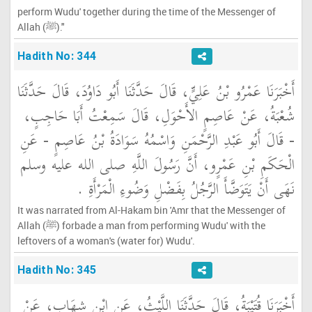
perform Wudu' together during the time of the Messenger of
Allah (ﷺ)."
Hadith No: 344
أَخْبَرَنَا عَمْرُو بْنُ عَلِيٍّ، قَالَ حَدَّثَنَا أَبُو دَاوُدَ، قَالَ حَدَّثَنَا
شُعْبَةُ، عَنْ عَاصِمٍ الأَحْوَلِ، قَالَ سَمِعْتُ أَبَا حَاجِبٍ،
- قَالَ أَبُو عَبْدِ الرَّحْمَنِ وَاسْمُهُ سَوَادَةُ بْنُ عَاصِمٍ - عَنِ
الْحَكَمِ بْنِ عَمْرٍو، أَنَّ رَسُولَ اللَّهِ صلى الله عليه وسلم
نَهَى أَنْ يَتَوَضَّأَ الرَّجُلُ بِفَضْلِ وَضُوءِ الْمَرْأَةِ ‏.‏
It was narrated from Al-Hakam bin 'Amr that the Messenger of
Allah (ﷺ) forbade a man from performing Wudu' with the
leftovers of a woman's (water for) Wudu'.
Hadith No: 345
أَخْبَرَنَا قُتَيْبَةُ، قَالَ حَدَّثَنَا اللَّيْثُ، عَنِ ابْنِ شِهَابٍ، عَنْ