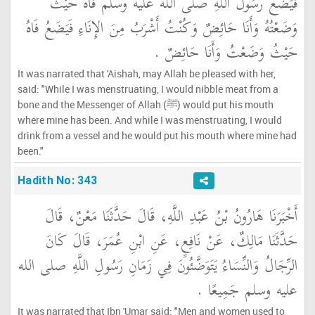
فَيَضَعُ رَسُولُ اللَّهِ صلى الله عليه وسلم فَاهُ حَيْثُ
وَضَعْتُهُ وَأَنَا حَائِضٌ وَكُنْتُ أَشْرَبُ مِنَ الإِنَاءِ فَيَضَعُ فَاهُ
حَيْثُ وَضَعْتُ وَأَنَا حَائِضٌ ‏.‏
It was narrated that 'Aishah, may Allah be pleased with her,
said: "While I was menstruating, I would nibble meat from a
bone and the Messenger of Allah (ﷺ) would put his mouth
where mine has been. And while I was menstruating, I would
drink from a vessel and he would put his mouth where mine had
been."
Hadith No: 343
أَخْبَرَنَا هَارُونُ بْنُ عَبْدِ اللَّهِ، قَالَ حَدَّثَنَا مَعْنٌ، قَالَ
حَدَّثَنَا مَالِكٌ، عَنْ نَافِعٍ، عَنِ ابْنِ عُمَرَ، قَالَ كَانَ
الرِّجَالُ وَالنِّسَاءُ يَتَوَضَّئُونَ فِي زَمَانِ رَسُولِ اللَّهِ صلى الله
عليه وسلم جَمِيعًا ‏.‏
It was narrated that Ibn 'Umar said: "Men and women used to