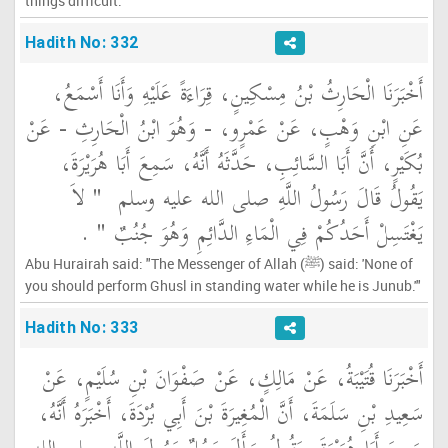
things difficult.'"
Hadith No: 332
أَخْبَرَنَا الْحَارِثُ بْنُ مِسْكِينٍ، قِرَاءَةً عَلَيْهِ وَأَنَا أَسْمَعُ،
عَنِ ابْنِ وَهْبٍ، عَنْ عَمْرٍو، - وَهُوَ ابْنُ الْحَارِثِ - عَنْ
بُكَيْرٍ، أَنَّ أَبَا السَّائِبِ، حَدَّثَهُ أَنَّهُ، سَمِعَ أَبَا هُرَيْرَةَ،
يَقُولُ قَالَ رَسُولُ اللَّهِ صلى الله عليه وسلم ‏
"‏ لاَ
يَغْتَسِلْ أَحَدُكُمْ فِي الْمَاءِ الدَّائِمِ وَهُوَ جُنُبٌ ‏"
‏ ‏.‏
Abu Hurairah said: "The Messenger of Allah (ﷺ) said: 'None of
you should perform Ghusl in standing water while he is Junub.'"
Hadith No: 333
أَخْبَرَنَا قُتَيْبَةُ، عَنْ مَالِكٍ، عَنْ صَفْوَانَ بْنِ سُلَيْمٍ، عَنْ
سَعِيدِ بْنِ سَلَمَةَ، أَنَّ الْمُغِيرَةَ بْنَ أَبِي بُرْدَةَ، أَخْبَرَهُ أَنَّهُ،