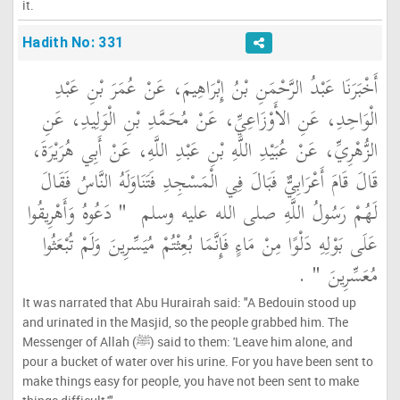
it.
Hadith No: 331
أَخْبَرَنَا عَبْدُ الرَّحْمَنِ بْنُ إِبْرَاهِيمَ، عَنْ عُمَرَ بْنِ عَبْدِ
الْوَاحِدِ، عَنِ الأَوْزَاعِيِّ، عَنْ مُحَمَّدِ بْنِ الْوَلِيدِ، عَنِ
الزُّهْرِيِّ، عَنْ عُبَيْدِ اللَّهِ بْنِ عَبْدِ اللَّهِ، عَنْ أَبِي هُرَيْرَةَ،
قَالَ قَامَ أَعْرَابِيٌّ فَبَالَ فِي الْمَسْجِدِ فَتَنَاوَلَهُ النَّاسُ فَقَالَ
لَهُمْ رَسُولُ اللَّهِ صلى الله عليه وسلم ‏
"‏ دَعُوهُ وَأَهْرِيقُوا
عَلَى بَوْلِهِ دَلْوًا مِنْ مَاءٍ فَإِنَّمَا بُعِثْتُمْ مُيَسِّرِينَ وَلَمْ تُبْعَثُوا
مُعَسِّرِينَ ‏"
‏ ‏.‏
It was narrated that Abu Hurairah said: "A Bedouin stood up
and urinated in the Masjid, so the people grabbed him. The
Messenger of Allah (ﷺ) said to them: 'Leave him alone, and
pour a bucket of water over his urine. For you have been sent to
make things easy for people, you have not been sent to make