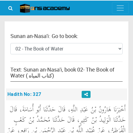
Sunan an-Nasa'i: Go to book:
Text: Sunan an-Nasa'i, book 02- The Book of
Water ( كتاب المياه)
Hadith No: 327
أَخْبَرَنَا هَارُونُ بْنُ عَبْدِ اللَّهِ، قَالَ حَدَّثَنَا أَبُو أُسَامَةَ، قَالَ
حَدَّثَنَا الْوَلِيدُ بْنُ كَثِيرٍ، قَالَ حَدَّثَنَا مُحَمَّدُ بْنُ كَعْبٍ
الْقُرَظِيُّ، عَنْ عُبَيْدِ اللَّهِ بْنِ عَبْدِ الرَّحْمَنِ بْنِ رَافِعٍ، عَنْ