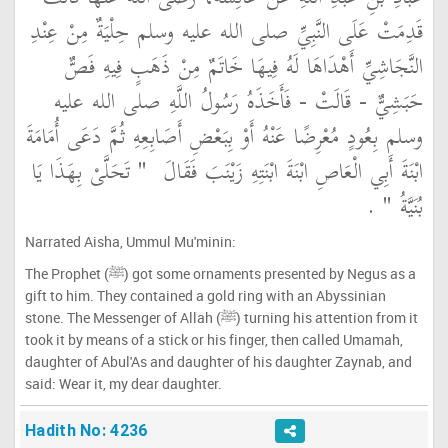
قَدِمَتْ عَلَى النَّبِيِّ صلى الله عليه وسلم حِلْيَةٌ مِنْ عِنْدِ
النَّجَاشِيِّ أَهْدَاهَا لَهُ فِيهَا خَاتَمٌ مِنْ ذَهَبٍ فِيهِ فَصٌّ
حَبَشِيٌّ - قَالَتْ - فَأَخَذَهُ رَسُولُ اللَّهِ صلى الله عليه
وسلم بِعُودٍ مُعْرِضًا عَنْهُ أَوْ بِبَعْضِ أَصَابِعِهِ ثُمَّ دَعَى أُمَامَةَ
ابْنَةَ أَبِي الْعَاصِ ابْنَةَ ابْنَتِهِ زَيْنَبَ فَقَالَ ‏
"‏ تَحَلَّىْ بِهَذَا يَا
بُنَيَّةُ ‏"
‏ ‏.‏
Narrated Aisha, Ummul Mu'minin:
The Prophet (ﷺ) got some ornaments presented by Negus as a
gift to him. They contained a gold ring with an Abyssinian
stone. The Messenger of Allah (ﷺ) turning his attention from it
took it by means of a stick or his finger, then called Umamah,
daughter of Abul'As and daughter of his daughter Zaynab, and
said: Wear it, my dear daughter.
Hadith No: 4236