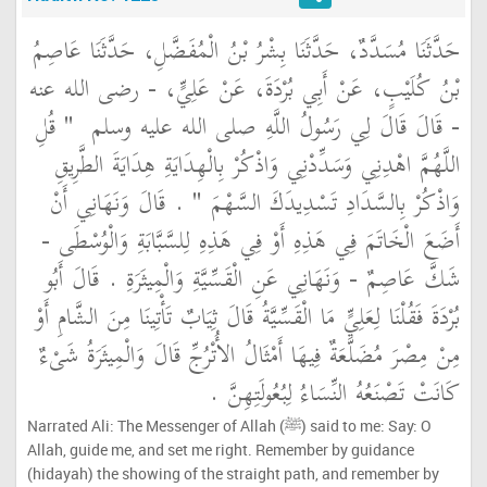
حَدَّثَنَا مُسَدَّدٌ، حَدَّثَنَا بِشْرُ بْنُ الْمُفَضَّلِ، حَدَّثَنَا عَاصِمُ
بْنُ كُلَيْبٍ، عَنْ أَبِي بُرْدَةَ، عَنْ عَلِيٍّ، - رضى الله عنه
- قَالَ قَالَ لِي رَسُولُ اللَّهِ صلى الله عليه وسلم ‏
"‏ قُلِ
اللَّهُمَّ اهْدِنِي وَسَدِّدْنِي وَاذْكُرْ بِالْهِدَايَةِ هِدَايَةَ الطَّرِيقِ
وَاذْكُرْ بِالسَّدَادِ تَسْدِيدَكَ السَّهْمَ ‏"
‏ ‏.‏ قَالَ وَنَهَانِي أَنْ
أَضَعَ الْخَاتَمَ فِي هَذِهِ أَوْ فِي هَذِهِ لِلسَّبَّابَةِ وَالْوُسْطَى -
شَكَّ عَاصِمٌ - وَنَهَانِي عَنِ الْقَسِّيَّةِ وَالْمِيثَرَةِ ‏.‏ قَالَ أَبُو
بُرْدَةَ فَقُلْنَا لِعَلِيٍّ مَا الْقَسِّيَّةُ قَالَ ثِيَابٌ تَأْتِينَا مِنَ الشَّامِ أَوْ
مِنْ مِصْرَ مُضَلَّعَةٌ فِيهَا أَمْثَالُ الأُتْرُجِّ قَالَ وَالْمِيثَرَةُ شَىْءٌ
كَانَتْ تَصْنَعُهُ النِّسَاءُ لِبُعُولَتِهِنَّ ‏.‏
Narrated Ali: The Messenger of Allah (ﷺ) said to me: Say: O
Allah, guide me, and set me right. Remember by guidance
(hidayah) the showing of the straight path, and remember by