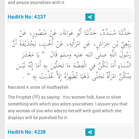
and amuse yourselves with it.
Hadith No: 4237
حَدَّثَنَا مُسَدَّدٌ، حَدَّثَنَا أَبُو عَوَانَةَ، عَنْ مَنْصُورٍ، عَنْ
رِبْعِيِّ بْنِ حِرَاشٍ، عَنِ امْرَأَتِهِ، عَنْ أُخْتٍ، لِحُذَيْفَةَ أَنَّ
رَسُولَ اللَّهِ صلى الله عليه وسلم قَالَ ‏
"‏ يَا مَعْشَرَ
النِّسَاءِ أَمَا لَكُنَّ فِي الْفِضَّةِ مَا تَحَلَّيْنَ بِهِ أَمَا إِنَّهُ لَيْسَ
مِنْكُنَّ امْرَأَةٌ تَحَلَّى ذَهَبًا تُظْهِرُهُ إِلاَّ عُذِّبَتْ بِهِ ‏"
‏ ‏.‏
Narrated A sister of Hudhayfah:
The Prophet (ﷺ) as saying : You women folk, have in silver
something with which you adorn yourselves. I assure you that
any woman of you who adorns herself with gold which she
displays will be punished for it.
Hadith No: 4238