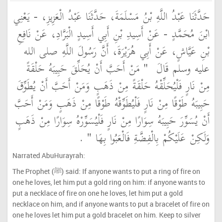
حَدَّثَنَا عَبْدُ اللَّهِ بْنُ مَسْلَمَةَ، حَدَّثَنَا عَبْدُ الْعَزِيزِ، - يَعْنِي
ابْنَ مُحَمَّدٍ - عَنْ أَسِيدِ بْنِ أَبِي أَسِيدٍ الْبَرَّادِ، عَنْ نَافِعِ
بْنِ عَيَّاشٍ، عَنْ أَبِي هُرَيْرَةَ، أَنَّ رَسُولَ اللَّهِ صلى الله
عليه وسلم قَالَ ‏
"‏ مَنْ أَحَبَّ أَنْ يُحَلِّقَ حَبِيبَهُ حَلْقَةً
مِنْ نَارٍ فَلْيُحَلِّقْهُ حَلْقَةً مِنْ ذَهَبٍ وَمَنْ أَحَبَّ أَنْ يُطَوِّقَ
حَبِيبَهُ طَوْقًا مِنْ نَارٍ فَلْيُطَوِّقْهُ طَوْقًا مِنْ ذَهَبٍ وَمَنْ أَحَبَّ
أَنْ يُسَوِّرَ حَبِيبَهُ سِوَارًا مِنْ نَارٍ فَلْيُسَوِّرْهُ سِوَارًا مِنْ ذَهَبٍ
وَلَكِنْ عَلَيْكُمْ بِالْفِضَّةِ فَالْعَبُوا بِهَا ‏"
‏ ‏.‏
Narrated AbuHurayrah:
The Prophet (ﷺ) said: If anyone wants to put a ring of fire on
one he loves, let him put a gold ring on him: if anyone wants to
put a necklace of fire on one he loves, let him put a gold
necklace on him, and if anyone wants to put a bracelet of fire on
one he loves let him put a gold bracelet on him. Keep to silver