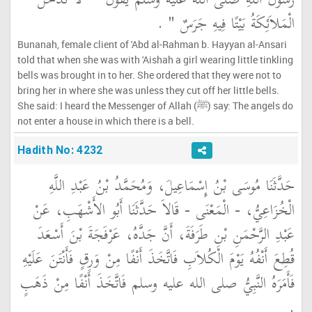
رَسُولَ اللَّهِ صلى الله عليه وسلم يَقُولُ ‏
"‏ لاَ تَدْخُلُ
الْمَلاَئِكَةُ بَيْتًا فِيهِ جَرَسٌ ‏"
‏ ‏.‏
Bunanah, female client of 'Abd al-Rahman b. Hayyan al-Ansari
told that when she was with 'Aishah a girl wearing little tinkling
bells was brought in to her. She ordered that they were not to
bring her in where she was unless they cut off her little bells.
She said: I heard the Messenger of Allah (ﷺ) say: The angels do
not enter a house in which there is a bell.
Hadith No: 4232
حَدَّثَنَا مُوسَى بْنُ إِسْمَاعِيلَ، وَمُحَمَّدُ بْنُ عَبْدِ اللَّهِ
الْخُزَاعِيُّ، - الْمَعْنَى - قَالاَ حَدَّثَنَا أَبُو الأَشْهَبِ، عَنْ
عَبْدِ الرَّحْمَنِ بْنِ طَرَفَةَ، أَنَّ جَدَّهُ، عَرْفَجَةَ بْنَ أَسْعَدَ
قُطِعَ أَنْفُهُ يَوْمَ الْكُلاَبِ فَاتَّخَذَ أَنْفًا مِنْ وَرِقٍ فَأَنْتَنَ عَلَيْهِ
فَأَمَرَهُ النَّبِيُّ صلى الله عليه وسلم فَاتَّخَذَ أَنْفًا مِنْ ذَهَبٍ
‏.‏