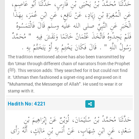
حَدَّثَنَا مُحَمَّدُ بْنُ يَحْيَى بْنِ فَارِسٍ، حَدَّثَنَا أَبُو عَاصِمٍ،
عَنِ الْمُغِيرَةِ بْنِ زِيَادٍ، عَنْ نَافِعٍ، عَنِ ابْنِ عُمَرَ، بِهَذَا
الْخَبَرِ عَنِ النَّبِيِّ صلى الله عليه وسلم قَالَ فَالْتَمَسُوهُ
فَلَمْ يَجِدُوهُ فَاتَّخَذَ عُثْمَانُ خَاتَمًا وَنَقَشَ فِيهِ ‏
"‏ مُحَمَّدٌ
رَسُولُ اللَّهِ ‏"
‏ ‏.‏ قَالَ فَكَانَ يَخْتِمُ بِهِ أَوْ يَتَخَتَّمُ بِهِ ‏.‏
The tradition mentioned above has also been transmitted by
Ibn 'Umar through different chain of narrators from the Prophet
(ﷺ). This version adds: They searched for it but could not find
it. 'Uthman then fashioned a signet-ring and engraved on it
"Muhammad, the Messenger of Allah". He used to wear it or
stamp with it.
Hadith No: 4221
حَدَّثَنَا مُحَمَّدُ بْنُ سُلَيْمَانَ، لُوَيْنٌ عَنْ إِبْرَاهِيمَ بْنِ
سَعْدٍ، عَنِ ابْنِ شِهَابٍ، عَنْ أَنَسِ بْنِ مَالِكٍ، أَنَّهُ رَأَى