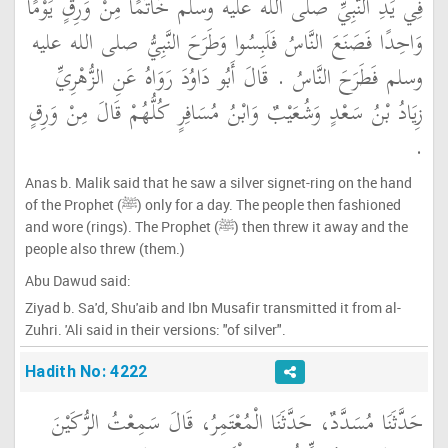
فِي يَدِ النَّبِيِّ صلى الله عليه وسلم خَاتَمًا مِنْ وَرِقٍ يَوْمًا
وَاحِدًا فَصَنَعَ النَّاسُ فَلَبِسُوا وَطَرَحَ النَّبِيُّ صلى الله عليه
وسلم فَطَرَحَ النَّاسُ ‏.‏ قَالَ أَبُو دَاوُدَ رَوَاهُ عَنِ الزُّهْرِيِّ
زِيَادُ بْنُ سَعْدٍ وَشُعَيْبٌ وَابْنُ مُسَافِرٍ كُلُّهُمْ قَالَ مِنْ وَرِقٍ
‏.‏
Anas b. Malik said that he saw a silver signet-ring on the hand
of the Prophet (ﷺ) only for a day. The people then fashioned
and wore (rings). The Prophet (ﷺ) then threw it away and the
people also threw (them.)
Abu Dawud said:
Ziyad b. Sa'd, Shu'aib and Ibn Musafir transmitted it from al-
Zuhri. 'Ali said in their versions: "of silver".
Hadith No: 4222
حَدَّثَنَا مُسَدَّدٌ، حَدَّثَنَا الْمُعْتَمِرُ، قَالَ سَمِعْتُ الرُّكَيْنَ