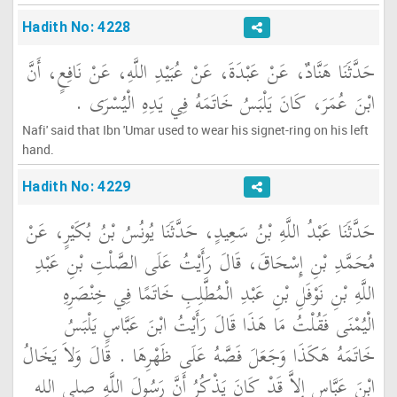
Hadith No: 4228
حَدَّثَنَا هَنَّادٌ، عَنْ عَبْدَةَ، عَنْ عُبَيْدِ اللَّهِ، عَنْ نَافِعٍ، أَنَّ
ابْنَ عُمَرَ، كَانَ يَلْبَسُ خَاتَمَهُ فِي يَدِهِ الْيُسْرَى ‏.‏
Nafi' said that Ibn 'Umar used to wear his signet-ring on his left
hand.
Hadith No: 4229
حَدَّثَنَا عَبْدُ اللَّهِ بْنُ سَعِيدٍ، حَدَّثَنَا يُونُسُ بْنُ بُكَيْرٍ، عَنْ
مُحَمَّدِ بْنِ إِسْحَاقَ، قَالَ رَأَيْتُ عَلَى الصَّلْتِ بْنِ عَبْدِ
اللَّهِ بْنِ نَوْفَلِ بْنِ عَبْدِ الْمُطَّلِبِ خَاتَمًا فِي خِنْصَرِهِ
الْيُمْنَى فَقُلْتُ مَا هَذَا قَالَ رَأَيْتُ ابْنَ عَبَّاسٍ يَلْبَسُ
خَاتَمَهُ هَكَذَا وَجَعَلَ فَصَّهُ عَلَى ظَهْرِهَا ‏.‏ قَالَ وَلاَ يَخَالُ
ابْنَ عَبَّاسٍ إِلاَّ قَدْ كَانَ يَذْكُرُ أَنَّ رَسُولَ اللَّهِ صلى الله