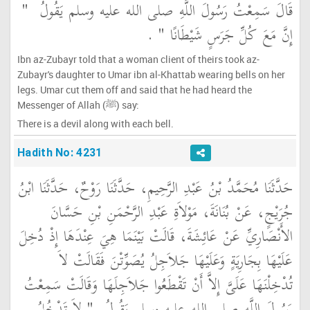
قَالَ سَمِعْتُ رَسُولَ اللَّهِ صلى الله عليه وسلم يَقُولُ ‏
"‏
إِنَّ مَعَ كُلِّ جَرَسٍ شَيْطَانًا ‏"
‏ ‏.‏
Ibn az-Zubayr told that a woman client of theirs took az-
Zubayr's daughter to Umar ibn al-Khattab wearing bells on her
legs. Umar cut them off and said that he had heard the
Messenger of Allah (ﷺ) say:
There is a devil along with each bell.
Hadith No: 4231
حَدَّثَنَا مُحَمَّدُ بْنُ عَبْدِ الرَّحِيمِ، حَدَّثَنَا رَوْحٌ، حَدَّثَنَا ابْنُ
جُرَيْجٍ، عَنْ بُنَانَةَ، مَوْلاَةِ عَبْدِ الرَّحْمَنِ بْنِ حَسَّانَ
الأَنْصَارِيِّ عَنْ عَائِشَةَ، قَالَتْ بَيْنَمَا هِيَ عِنْدَهَا إِذْ دُخِلَ
عَلَيْهَا بِجَارِيَةٍ وَعَلَيْهَا جَلاَجِلُ يُصَوِّتْنَ فَقَالَتْ لاَ
تُدْخِلْنَهَا عَلَىَّ إِلاَّ أَنْ تَقْطَعُوا جَلاَجِلَهَا وَقَالَتْ سَمِعْتُ