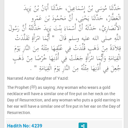
حَدَّثَنَا مُوسَى بْنُ إِسْمَاعِيلَ، حَدَّثَنَا أَبَانُ بْنُ يَزِيدَ
الْعَطَّارُ، حَدَّثَنَا يَحْيَى، أَنَّ مَحْمُودَ بْنَ عَمْرٍو
الأَنْصَارِيَّ، حَدَّثَهُ أَنَّ أَسْمَاءَ بِنْتَ يَزِيدَ حَدَّثَتْهُ أَنَّ رَسُولَ
اللَّهِ صلى الله عليه وسلم قَالَ ‏
"‏ أَيُّمَا امْرَأَةٍ تَقَلَّدَتْ
قِلاَدَةً مِنْ ذَهَبٍ قُلِّدَتْ فِي عُنُقِهَا مِثْلَهُ مِنَ النَّارِ يَوْمَ
الْقِيَامَةِ وَأَيُّمَا امْرَأَةٍ جَعَلَتْ فِي أُذُنِهَا خُرْصًا مِنْ ذَهَبٍ
جُعِلَ فِي أُذُنِهَا مِثْلُهُ مِنَ النَّارِ يَوْمَ الْقِيَامَةِ ‏"
‏ ‏.‏
Narrated Asma' daughter of Yazid:
The Prophet (ﷺ) as saying: Any woman who wears a gold
necklace will have a similar one of fire put on her neck on the
Day of Resurrection, and any woman who puts a gold earring in
her ear will have a similar one of fire put in her ear on the Day of
Resurrection.
Hadith No: 4239