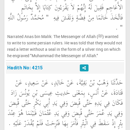
الأَعَاجِمِ فَقِيلَ لَهُ إِنَّهُمْ لاَ يَقْرَءُونَ كِتَابًا إِلاَّ بِخَاتَمٍ
فَاتَّخَذَ خَاتَمًا مِنْ فِضَّةٍ وَنَقَشَ فِيهِ ‏
"‏ مُحَمَّدٌ رَسُولُ اللَّهِ
‏"
‏ ‏.‏
Narrated Anas bin Malik: The Messenger of Allah (ﷺ) wanted
to write to some persian rulers. He was told that they would not
read a letter without a seal in the form of a silver ring on which
he engraved "Muhammad the Messenger of Allah."
Hadith No: 4215
حَدَّثَنَا وَهْبُ بْنُ بَقِيَّةَ، عَنْ خَالِدٍ، عَنْ سَعِيدٍ، عَنْ
قَتَادَةَ، عَنْ أَنَسٍ، بِمَعْنَى حَدِيثِ عِيسَى بْنِ يُونُسَ زَادَ
فَكَانَ فِي يَدِهِ حَتَّى قُبِضَ وَفِي يَدِ أَبِي بَكْرٍ حَتَّى قُبِضَ
وَفِي يَدِ عُمَرَ حَتَّى قُبِضَ وَفِي يَدِ عُثْمَانَ فَبَيْنَمَا هُوَ عِنْدَ
بِئْرٍ إِذْ سَقَطَ فِي الْبِئْرِ فَأَمَرَ بِهَا فَنُزِحَتْ فَلَمْ يُقْدَرْ عَلَيْهِ ‏.‏