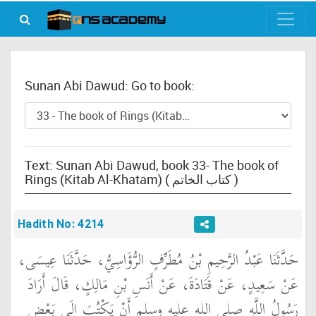
Sunan Abi Dawud: Go to book:
Text: Sunan Abi Dawud, book 33- The book of
Rings (Kitab Al-Khatam) ( كتاب الخاتم )
Hadith No: 4214
حَدَّثَنَا عَبْدُ الرَّحِيمِ بْنُ مُطَرِّفٍ الرُّؤَاسِيُّ، حَدَّثَنَا عِيسَى،
عَنْ سَعِيدٍ، عَنْ قَتَادَةَ، عَنْ أَنَسِ بْنِ مَالِكٍ، قَالَ أَرَادَ
رَسُولُ اللَّهِ صلى الله عليه وسلم أَنْ يَكْتُبَ إِلَى بَعْضِ