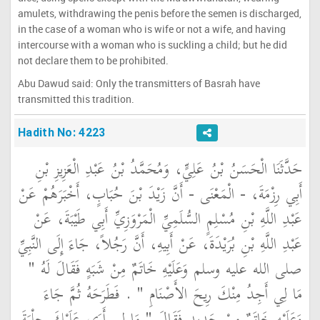
amulets, withdrawing the penis before the semen is discharged,
in the case of a woman who is wife or not a wife, and having
intercourse with a woman who is suckling a child; but he did
not declare them to be prohibited.
Abu Dawud said: Only the transmitters of Basrah have
transmitted this tradition.
Hadith No: 4223
حَدَّثَنَا الْحَسَنُ بْنُ عَلِيٍّ، وَمُحَمَّدُ بْنُ عَبْدِ الْعَزِيزِ بْنِ
أَبِي رِزْمَةَ، - الْمَعْنَى - أَنَّ زَيْدَ بْنَ حُبَابٍ، أَخْبَرَهُمْ عَنْ
عَبْدِ اللَّهِ بْنِ مُسْلِمٍ السُّلَمِيِّ الْمَرْوَزِيِّ أَبِي طَيْبَةَ، عَنْ
عَبْدِ اللَّهِ بْنِ بُرَيْدَةَ، عَنْ أَبِيهِ، أَنَّ رَجُلاً، جَاءَ إِلَى النَّبِيِّ
صلى الله عليه وسلم وَعَلَيْهِ خَاتَمٌ مِنْ شَبَهٍ فَقَالَ لَهُ ‏"‏
مَا لِي أَجِدُ مِنْكَ رِيحَ الأَصْنَامِ ‏"‏ ‏.‏ فَطَرَحَهُ ثُمَّ جَاءَ