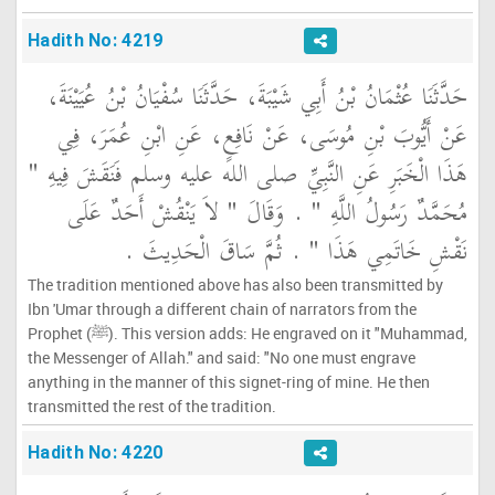
Hadith No: 4219
حَدَّثَنَا عُثْمَانُ بْنُ أَبِي شَيْبَةَ، حَدَّثَنَا سُفْيَانُ بْنُ عُيَيْنَةَ،
عَنْ أَيُّوبَ بْنِ مُوسَى، عَنْ نَافِعٍ، عَنِ ابْنِ عُمَرَ، فِي
هَذَا الْخَبَرِ عَنِ النَّبِيِّ صلى الله عليه وسلم فَنَقَشَ فِيهِ ‏"‏
مُحَمَّدٌ رَسُولُ اللَّهِ ‏"‏ ‏.‏ وَقَالَ ‏"‏ لاَ يَنْقُشْ أَحَدٌ عَلَى
نَقْشِ خَاتَمِي هَذَا ‏"‏ ‏.‏ ثُمَّ سَاقَ الْحَدِيثَ ‏.‏
The tradition mentioned above has also been transmitted by
Ibn 'Umar through a different chain of narrators from the
Prophet (ﷺ). This version adds: He engraved on it "Muhammad,
the Messenger of Allah." and said: "No one must engrave
anything in the manner of this signet-ring of mine. He then
transmitted the rest of the tradition.
Hadith No: 4220