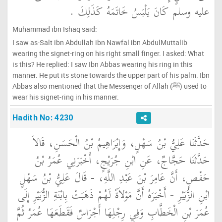
عليه وسلم كَانَ يَلْبَسُ خَاتَمَهُ كَذَلِكَ ‏.‏
Muhammad ibn Ishaq said:
I saw as-Salt ibn Abdullah ibn Nawfal ibn AbdulMuttalib
wearing the signet-ring on his right small finger. I asked: What
is this? He replied: I saw Ibn Abbas wearing his ring in this
manner. He put its stone towards the upper part of his palm. Ibn
Abbas also mentioned that the Messenger of Allah (ﷺ) used to
wear his signet-ring in his manner.
Hadith No: 4230
حَدَّثَنَا عَلِيُّ بْنُ سَهْلٍ، وَإِبْرَاهِيمُ بْنُ الْحَسَنِ، قَالاَ
حَدَّثَنَا حَجَّاجٌ، عَنِ ابْنِ جُرَيْجٍ، أَخْبَرَنِي عُمَرُ بْنُ
حَفْصٍ، أَنَّ عَامِرَ بْنَ عَبْدِ اللَّهِ، - قَالَ عَلِيُّ بْنُ سَهْلٍ
ابْنِ الزُّبَيْرِ - أَخْبَرَهُ أَنَّ مَوْلاَةً لَهُمْ ذَهَبَتْ بِابْنَةِ الزُّبَيْرِ إِلَى
عُمَرَ بْنِ الْخَطَّابِ وَفِي رِجْلِهَا أَجْرَاسٌ فَقَطَعَهَا عُمَرُ ثُمَّ