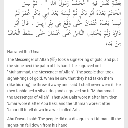
فِضَّةٍ نَقَشَ فِيهِ ‏"‏ مُحَمَّدٌ رَسُولُ اللَّهِ ‏"‏ ‏.‏ ثُمَّ لَبِسَ
الْخَاتَمَ بَعْدَهُ أَبُو بَكْرٍ ثُمَّ لَبِسَهُ بَعْدَ أَبِي بَكْرٍ عُمَرُ ثُمَّ
لَبِسَهُ بَعْدَهُ عُثْمَانُ حَتَّى وَقَعَ فِي بِئْرِ أَرِيسَ ‏.‏ قَالَ أَبُو
دَاوُدَ وَلَمْ يَخْتَلِفِ النَّاسُ عَلَى عُثْمَانَ حَتَّى سَقَطَ الْخَاتَمُ
مِنْ يَدِهِ ‏.‏
Narrated Ibn 'Umar:
The Messenger of Allah (ﷺ) took a signet-ring of gold, and put
the stone next the palm of his hand. He engraved on it
"Muhammad, the Messenger of Allah". The people then took
signet-rings of gold. When he saw that they had taken them
(like his ring) he threw it away and said: I shall never wear it. He
then fashioned a silver ring and engraved on it "Muhammad,
the Messenger of Allah". Then Abu Bakr wore it after him, then
'Umar wore it after Abu Bakr, and the 'Uthman wore it after
'Umar till it fell down in a well called Aris.
Abu Dawud said: The people did not disagree on 'Uthman till the
signet-rin fell down from his hand.