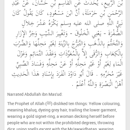
بْنَ الرَّبِيعِ، يُحَدِّثُ عَنِ الْقَاسِمِ بْنِ حَسَّانَ، عَنْ عَبْدِ
الرَّحْمَنِ بْنِ حَرْمَلَةَ، أَنَّ ابْنَ مَسْعُودٍ، كَانَ يَقُولُ كَانَ
نَبِيُّ اللَّهِ صلى الله عليه وسلم يَكْرَهُ عَشْرَ خِلاَلٍ
الصُّفْرَةَ - يَعْنِي الْخَلُوقَ - وَتَغْيِيرَ الشَّيْبِ وَجَرَّ الإِزَارِ
وَالتَّخَتُّمَ بِالذَّهَبِ وَالتَّبَرُّجَ بِالزِّينَةِ لِغَيْرِ مَحِلِّهَا وَالضَّرْبَ
بِالْكِعَابِ وَالرُّقَى إِلاَّ بِالْمُعَوِّذَاتِ وَعَقْدَ التَّمَائِمِ وَعَزْلَ
الْمَاءِ لِغَيْرِ أَوْ غَيْرِ مَحِلِّهِ أَوْ عَنْ مَحِلِّهِ وَفَسَادَ الصَّبِيِّ
غَيْرَ مُحَرِّمِهِ ‏.‏ قَالَ أَبُو دَاوُدَ انْفَرَدَ بِإِسْنَادِ هَذَا الْحَدِيثِ
أَهْلُ الْبَصْرَةِ وَاللَّهُ أَعْلَمُ ‏.‏
Narrated Abdullah ibn Mas'ud:
The Prophet of Allah (ﷺ) disliked ten things: Yellow colouring,
meaning khaluq, dyeing grey hair, trailing the lower garment,
wearing a gold signet-ring, a woman decking herself before
people who are not within the prohibited degrees, throwing
dice, using spells except with the Mu'awwidhatan, wearing