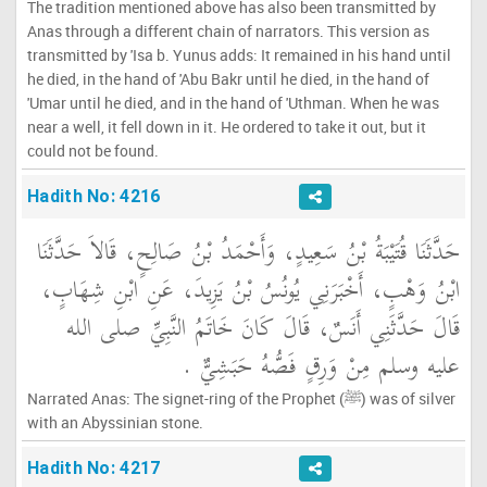
The tradition mentioned above has also been transmitted by
Anas through a different chain of narrators. This version as
transmitted by 'Isa b. Yunus adds: It remained in his hand until
he died, in the hand of 'Abu Bakr until he died, in the hand of
'Umar until he died, and in the hand of 'Uthman. When he was
near a well, it fell down in it. He ordered to take it out, but it
could not be found.
Hadith No: 4216
حَدَّثَنَا قُتَيْبَةُ بْنُ سَعِيدٍ، وَأَحْمَدُ بْنُ صَالِحٍ، قَالاَ حَدَّثَنَا
ابْنُ وَهْبٍ، أَخْبَرَنِي يُونُسُ بْنُ يَزِيدَ، عَنِ ابْنِ شِهَابٍ،
قَالَ حَدَّثَنِي أَنَسٌ، قَالَ كَانَ خَاتَمُ النَّبِيِّ صلى الله
عليه وسلم مِنْ وَرِقٍ فَصُّهُ حَبَشِيٌّ ‏.‏
Narrated Anas: The signet-ring of the Prophet (ﷺ) was of silver
with an Abyssinian stone.
Hadith No: 4217