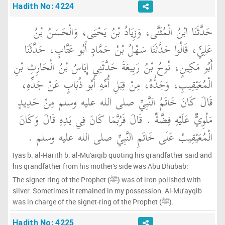
Hadith No: 4224
حَدَّثَنَا ابْنُ الْمُثَنَّى، وَزِيَادُ بْنُ يَحْيَى، وَالْحَسَنُ بْنُ
عَلِيٍّ، قَالُوا حَدَّثَنَا سَهْلُ بْنُ حَمَّادٍ أَبُو عَتَّابٍ، حَدَّثَنَا
أَبُو مَكِينٍ، نُوحُ بْنُ رَبِيعَةَ حَدَّثَنِي إِيَاسُ بْنُ الْحَارِثِ بْنِ
الْمُعَيْقِيبِ، وَجَدُّهُ، مِنْ قِبَلِ أُمِّهِ أَبُو ذُبَابٍ عَنْ جَدِّهِ،
قَالَ كَانَ خَاتَمُ النَّبِيِّ صلى الله عليه وسلم مِنْ حَدِيدٍ
مَلْوِيٌّ عَلَيْهِ فِضَّةٌ ‏.‏ قَالَ فَرُبَّمَا كَانَ فِي يَدِهِ قَالَ وَكَانَ
الْمُعَيْقِيبُ عَلَى خَاتَمِ النَّبِيِّ صلى الله عليه وسلم ‏.‏
Iyas b. al-Harith b. al-Mu'aiqib quoting his grandfather said and
his grandfather from his mother's side was Abu Dhubab:
The signet-ring of the Prophet (ﷺ) was of iron polished with
silver. Sometimes it remained in my possession. Al-Mu'ayqib
was in charge of the signet-ring of the Prophet (ﷺ).
Hadith No: 4225