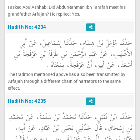
I asked AbulAshhab: Did AbdurRahman ibn Tarafah meet his
grandfather Arfajah? He replied: Yes.
Hadith No: 4234
حَدَّثَنَا مُؤَمَّلُ بْنُ هِشَامٍ، حَدَّثَنَا إِسْمَاعِيلُ، عَنْ أَبِي
الأَشْهَبِ، عَنْ عَبْدِ الرَّحْمَنِ بْنِ طَرَفَةَ بْنِ عَرْفَجَةَ بْنِ
أَسْعَدَ، عَنْ أَبِيهِ، أَنَّ عَرْفَجَةَ، بِمَعْنَاهُ ‏.‏
The tradition mentioned above has also been transmitted by
'Arfajah through a different chain of narrators to the same
effect.
Hadith No: 4235
حَدَّثَنَا ابْنُ نُفَيْلٍ، حَدَّثَنَا مُحَمَّدُ بْنُ سَلَمَةَ، عَنْ مُحَمَّدِ
بْنِ إِسْحَاقَ، قَالَ حَدَّثَنِي يَحْيَى بْنُ عَبَّادٍ، عَنْ أَبِيهِ،
عَبَّادِ بْنِ عَبْدِ اللَّهِ عَنْ عَائِشَةَ، رضى الله عنها قَالَتْ