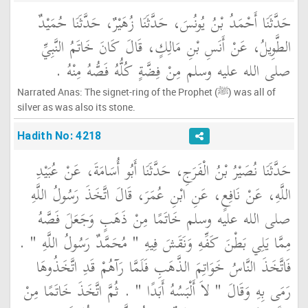
حَدَّثَنَا أَحْمَدُ بْنُ يُونُسَ، حَدَّثَنَا زُهَيْرٌ، حَدَّثَنَا حُمَيْدٌ
الطَّوِيلُ، عَنْ أَنَسِ بْنِ مَالِكٍ، قَالَ كَانَ خَاتَمُ النَّبِيِّ
صلى الله عليه وسلم مِنْ فِضَّةٍ كُلُّهُ فَصُّهُ مِنْهُ ‏.‏
Narrated Anas: The signet-ring of the Prophet (ﷺ) was all of
silver as was also its stone.
Hadith No: 4218
حَدَّثَنَا نُصَيْرُ بْنُ الْفَرَجِ، حَدَّثَنَا أَبُو أُسَامَةَ، عَنْ عُبَيْدِ
اللَّهِ، عَنْ نَافِعٍ، عَنِ ابْنِ عُمَرَ، قَالَ اتَّخَذَ رَسُولُ اللَّهِ
صلى الله عليه وسلم خَاتَمًا مِنْ ذَهَبٍ وَجَعَلَ فَصَّهُ
مِمَّا يَلِي بَطْنَ كَفِّهِ وَنَقَشَ فِيهِ ‏"‏ مُحَمَّدٌ رَسُولُ اللَّهِ ‏"‏ ‏.‏
فَاتَّخَذَ النَّاسُ خَوَاتِمَ الذَّهَبِ فَلَمَّا رَآهُمْ قَدِ اتَّخَذُوهَا
رَمَى بِهِ وَقَالَ ‏"‏ لاَ أَلْبَسُهُ أَبَدًا ‏"‏ ‏.‏ ثُمَّ اتَّخَذَ خَاتَمًا مِنْ