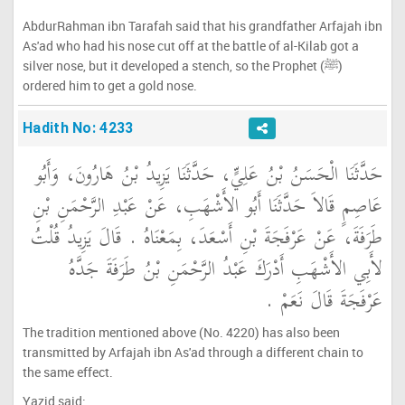
AbdurRahman ibn Tarafah said that his grandfather Arfajah ibn
As'ad who had his nose cut off at the battle of al-Kilab got a
silver nose, but it developed a stench, so the Prophet (ﷺ)
ordered him to get a gold nose.
Hadith No: 4233
حَدَّثَنَا الْحَسَنُ بْنُ عَلِيٍّ، حَدَّثَنَا يَزِيدُ بْنُ هَارُونَ، وَأَبُو
عَاصِمٍ قَالاَ حَدَّثَنَا أَبُو الأَشْهَبِ، عَنْ عَبْدِ الرَّحْمَنِ بْنِ
طَرَفَةَ، عَنْ عَرْفَجَةَ بْنِ أَسْعَدَ، بِمَعْنَاهُ ‏.‏ قَالَ يَزِيدُ قُلْتُ
لأَبِي الأَشْهَبِ أَدْرَكَ عَبْدُ الرَّحْمَنِ بْنُ طَرَفَةَ جَدَّهُ
عَرْفَجَةَ قَالَ نَعَمْ ‏.‏
The tradition mentioned above (No. 4220) has also been
transmitted by Arfajah ibn As'ad through a different chain to
the same effect.
Yazid said: