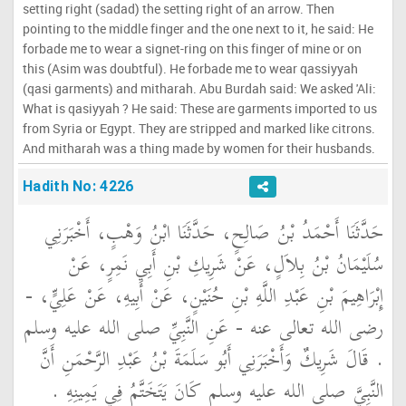
setting right (sadad) the setting right of an arrow. Then
pointing to the middle finger and the one next to it, he said: He
forbade me to wear a signet-ring on this finger of mine or on
this (Asim was doubtful). He forbade me to wear qassiyyah
(qasi garments) and mitharah. Abu Burdah said: We asked 'Ali:
What is qasiyyah ? He said: These are garments imported to us
from Syria or Egypt. They are stripped and marked like citrons.
And mitharah was a thing made by women for their husbands.
Hadith No: 4226
حَدَّثَنَا أَحْمَدُ بْنُ صَالِحٍ، حَدَّثَنَا ابْنُ وَهْبٍ، أَخْبَرَنِي
سُلَيْمَانُ بْنُ بِلاَلٍ، عَنْ شَرِيكِ بْنِ أَبِي نَمِرٍ، عَنْ
إِبْرَاهِيمَ بْنِ عَبْدِ اللَّهِ بْنِ حُنَيْنٍ، عَنْ أَبِيهِ، عَنْ عَلِيٍّ، -
رضى الله تعالى عنه - عَنِ النَّبِيِّ صلى الله عليه وسلم
‏.‏ قَالَ شَرِيكٌ وَأَخْبَرَنِي أَبُو سَلَمَةَ بْنُ عَبْدِ الرَّحْمَنِ أَنَّ
النَّبِيَّ صلى الله عليه وسلم كَانَ يَتَخَتَّمُ فِي يَمِينِهِ ‏.‏