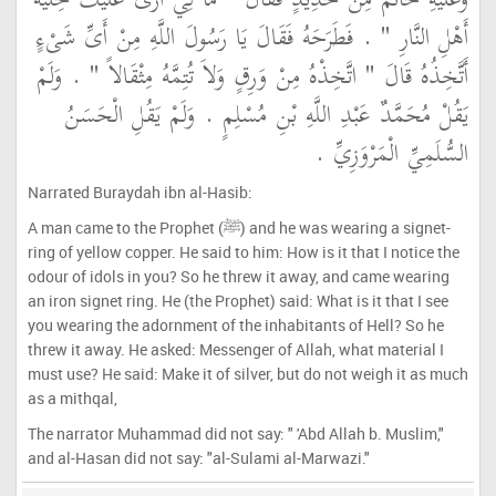
وَعَلَيْهِ خَاتَمٌ مِنْ حَدِيدٍ فَقَالَ ‏"‏ مَا لِي أَرَى عَلَيْكَ حِلْيَةَ
أَهْلِ النَّارِ ‏"‏ ‏.‏ فَطَرَحَهُ فَقَالَ يَا رَسُولَ اللَّهِ مِنْ أَىِّ شَىْءٍ
أَتَّخِذُهُ قَالَ ‏"‏ اتَّخِذْهُ مِنْ وَرِقٍ وَلاَ تُتِمَّهُ مِثْقَالاً ‏"‏ ‏.‏ وَلَمْ
يَقُلْ مُحَمَّدٌ عَبْدِ اللَّهِ بْنِ مُسْلِمٍ ‏.‏ وَلَمْ يَقُلِ الْحَسَنُ
السُّلَمِيِّ الْمَرْوَزِيِّ ‏.‏
Narrated Buraydah ibn al-Hasib:
A man came to the Prophet (ﷺ) and he was wearing a signet-
ring of yellow copper. He said to him: How is it that I notice the
odour of idols in you? So he threw it away, and came wearing
an iron signet ring. He (the Prophet) said: What is it that I see
you wearing the adornment of the inhabitants of Hell? So he
threw it away. He asked: Messenger of Allah, what material I
must use? He said: Make it of silver, but do not weigh it as much
as a mithqal,
The narrator Muhammad did not say: " 'Abd Allah b. Muslim,"
and al-Hasan did not say: "al-Sulami al-Marwazi."