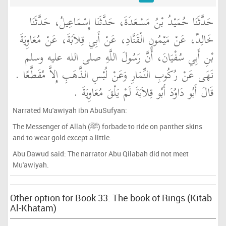
حَدَّثَنَا حُمَيْدُ بْنُ مَسْعَدَةَ، حَدَّثَنَا إِسْمَاعِيلُ، حَدَّثَنَا
خَالِدٌ، عَنْ مَيْمُونٍ الْقَنَّادِ، عَنْ أَبِي قِلاَبَةَ، عَنْ مُعَاوِيَةَ
بْنِ أَبِي سُفْيَانَ، أَنَّ رَسُولَ اللَّهِ صلى الله عليه وسلم
نَهَى عَنْ رُكُوبِ النِّمَارِ وَعَنْ لُبْسِ الذَّهَبِ إِلاَّ مُقَطَّعًا ‏.‏
قَالَ أَبُو دَاوُدَ أَبُو قِلاَبَةَ لَمْ يَلْقَ مُعَاوِيَةَ ‏.‏
Narrated Mu'awiyah ibn AbuSufyan:
The Messenger of Allah (ﷺ) forbade to ride on panther skins
and to wear gold except a little.
Abu Dawud said: The narrator Abu Qilabah did not meet
Mu'awiyah.
Other option for Book 33: The book of Rings (Kitab
Al-Khatam)