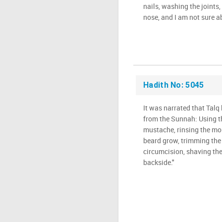
nails, washing the joints,
nose, and I am not sure a
Hadith No: 5045
It was narrated that Talq 
from the Sunnah: Using t
mustache, rinsing the mou
beard grow, trimming the 
circumcision, shaving th
backside."