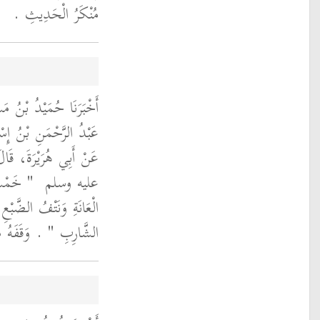
مُنْكَرُ الْحَدِيثِ ‏.‏
أَخْبَرَنَا حُمَيْدُ بْنُ م
عَبْدُ الرَّحْمَنِ بْنُ إ،
عَنْ أَبِي هُرَيْرَةَ، قَ
عليه وسلم ‏
‏ خَمْسٌ 
الْعَانَةِ وَنَتْفُ الضَّبْعِ 
الشَّارِبِ ‏"
‏ ‏.‏ وَقَفَهُ 