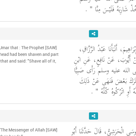
"ذْ شَارِبَهُ فَلَيْسَ مِنَّا ‏
‏ ‏.‏
ْرَاهِيمَ، أَنْبَأَنَا عَبْدُ الرَّزَّاقِ
'Umar that : The Prophet [SAW]
 head had been shaven and part
 عَنْ أَيُّوبَ، عَنْ نَافِعٍ، عَنِ ابْنِ
that and said: "Shave all of it,
 صلى الله عليه وسلم رَأَى صَبِيًّا
تَرَكَ بَعْضَ فَنَهَى عَنْ ذَلِكَ
"ُ أَوِ اتْرُكُوهُ كُلَّهُ ‏
‏ ‏.‏
ُوسَى الْحَرَشِيُّ، قَالَ حَدَّثَنَا أَبُو
: "The Messenger of Allah [SAW]