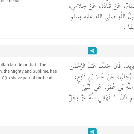
heir heads."
 هَمَّامٌ، عَنْ قَتَادَةَ، عَنْ خِلاَسٍ
سُولُ اللَّهِ صلى الله عليه وسلم
َهَا ‏.‏
َزِيدَ، قَالَ حَدَّثَنَا عَبْدُ الرَّحْمَنِ
ullah bin 'Umar that : The
h, the Mighty and Sublime, has
 الرِّجَالِ، عَنْ عُمَرَ بْنِ نَافِعٍ
' (to shave part of the head
لَّهِ بْنِ عُمَرَ، عَنِ النَّبِيِّ
قَالَ ‏
"‏ نَهَانِي اللَّهُ عَزَّ وَجَلَّ