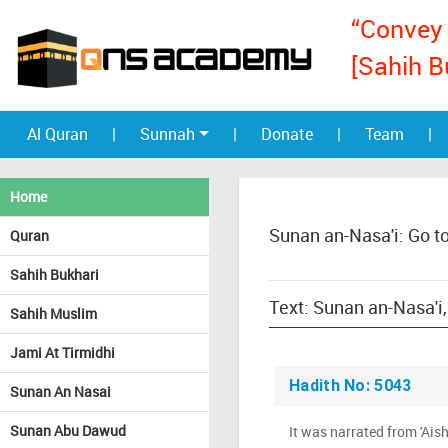
“Convey 
[Sahih B
Al Quran
|
Sunnah
|
Donate
|
Team
|
Home
Sunan an-Nasa'i: Go t
Quran
Sahih Bukhari
Sahih Muslim
Jami At Tirmidhi
Hadith No: 5043
Sunan An Nasai
Sunan Abu Dawud
It was narrated from 'Ais