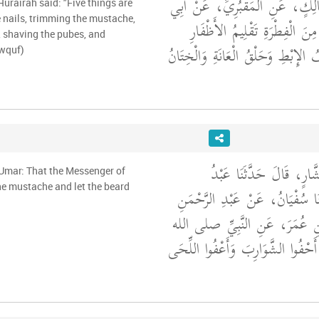
 مَالِكٍ، عَنِ الْمَقْبُرِيِّ، عَنْ أَبِي
Hurairah said: "Five things are
he nails, trimming the mustache,
َ الْفِطْرَةِ تَقْلِيمُ الأَظْفَارِ
, shaving the pubes, and
الإِبْطِ وَحَلْقُ الْعَانَةِ وَالْخِتَانُ
awquf)
شَّارٍ، قَالَ حَدَّثَنَا عَبْدُ
'Umar: That the Messenger of
he mustache and let the beard
َا سُفْيَانُ، عَنْ عَبْدِ الرَّحْمَنِ
نِ عُمَرَ، عَنِ النَّبِيِّ صلى الله
"َحْفُوا الشَّوَارِبَ وَأَعْفُوا اللِّحَى