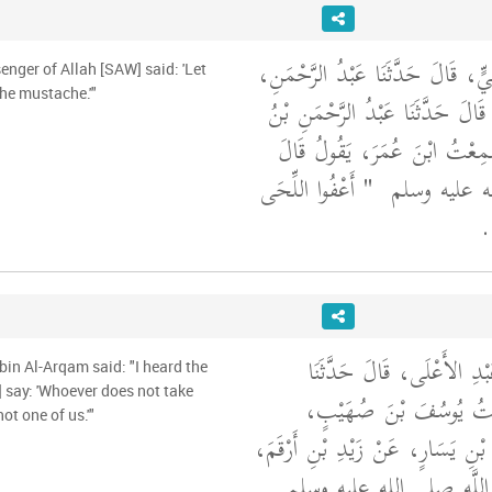
لِيٍّ، قَالَ حَدَّثَنَا عَبْدُ الرَّحْمَنِ
enger of Allah [SAW] said: 'Let
he mustache.'"
قَالَ حَدَّثَنَا عَبْدُ الرَّحْمَنِ بْنُ
َمِعْتُ ابْنَ عُمَرَ، يَقُولُ قَالَ
لله عليه وسلم ‏
"‏ أَعْفُوا اللِّحَى
‏.‏
َبْدِ الأَعْلَى، قَالَ حَدَّثَنَا
bin Al-Arqam said: "I heard the
 say: 'Whoever does not take
مِعْتُ يُوسُفَ بْنَ صُهَيْبٍ
ot one of us.'"
ْنِ يَسَارٍ، عَنْ زَيْدِ بْنِ أَرْقَمَ
َ اللَّهِ صلى الله عليه وسلم