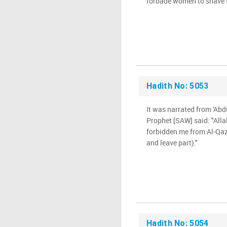
forbade women to shave t
Hadith No: 5053
It was narrated from 'Abd
Prophet [SAW] said: "Alla
forbidden me from Al-Qaza
and leave part)."
Hadith No: 5054