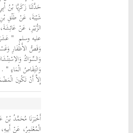
حَدَّثَنَا زَكَرِيَّا بْنُ 
شَيْبَةَ، عَنْ طَلْقِ بْنِ
الزُّبَيْرِ، عَنْ عَائِشَ
عليه وسلم ‏
‏ عَشَرَة
وَقَصُّ الأَظْفَارِ وَغَسْلُ 
وَالسِّوَاكُ وَالاِسْتِنْشَا
وَانْتِقَاصُ الْمَاءِ ‏"
‏ ‏.
إِلاَّ أَنْ تَكُونَ الْمَضْم
أَخْبَرَنَا مُحَمَّدُ بْنُ ع
الْمُعْتَمِرُ، عَنْ أَبِيه