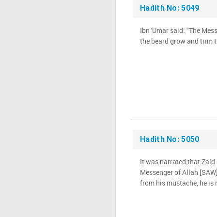
Hadith No: 5049
Ibn 'Umar said: "The Mess
the beard grow and trim t
Hadith No: 5050
It was narrated that Zaid 
Messenger of Allah [SAW]
from his mustache, he is n