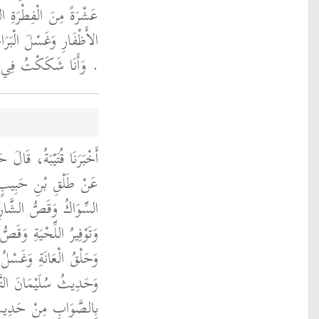
عَشْرَةً مِنَ الْفِطْرَةِ ال
الأَظْفَارِ وَغَسْلَ الْبَرَا
‏.‏ وَأَنَا شَكَكْتُ فِي 
أَخْبَرَنَا قُتَيْبَةُ، قَالَ،
عَنْ طَلْقِ بْنِ حَبِيبٍ، 
السِّوَاكُ وَقَصُّ الشَّار
وَتَوْفِيرُ اللِّحْيَةِ وَقَص
وَحَلْقُ الْعَانَةِ وَغَسْلُ 
وَحَدِيثُ سُلَيْمَانَ التَّيْ
بِالصَّوَابِ مِنْ حَدِي