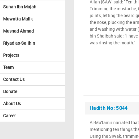
Allah [SAW] said: "Ten thi
Sunan Ibn Majah
Trimming the mustache, t
joints, letting the beard 
Muwatta Malik
the nose, plucking the ar
and washing with water (a
Musnad Ahmad
bin Shaibah said: "I have 
was rinsing the mouth."
Riyad as-Salihin
Projects
Team
Contact Us
Donate
About Us
Hadith No: 5044
Career
Al-Mu'tamir narrated that 
mentioning ten things tha
Using the Siwak, trimmin