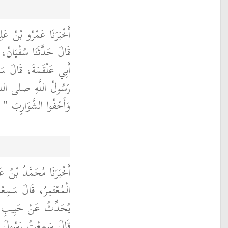
أَخْبَرَنَا عَمْرُو بْنُ عَ،
قَالَ حَدَّثَنَا سُفْيَانُ، 
أَبِي عَلْقَمَةَ، قَالَ س
رَسُولُ اللَّهِ صلى ا
وَأَحْفُوا الشَّوَارِبَ ‏"
‏ 
أَخْبَرَنَا مُحَمَّدُ بْنُ ع
الْمُعْتَمِرُ، قَالَ سَ،
يُحَدِّثُ عَنْ حَبِيبِ ب،
قَالَ سَمِعْتُ رَسُول