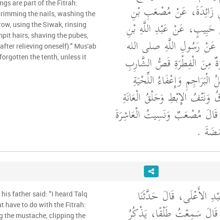
ngs are part of the Fitrah:
أَبِي زَائِدَةَ، عَنْ مُصْعَبِ بْنِ
rimming the nails, washing the
 حَبِيبٍ، عَنْ عَبْدِ اللَّهِ بْنِ
grow, using the Siwak, rinsing
mpit hairs, shaving the pubes,
ةَ، عَنْ رَسُولِ اللَّهِ صلى الله
fter relieving oneself)." Mus'ab
"ٌ مِنَ الْفِطْرَةِ قَصُّ الشَّارِبِ
forgotten the tenth, unless it
الْبَرَاجِمِ وَإِعْفَاءُ اللِّحْيَةِ
قُ وَنَتْفُ الإِبْطِ وَحَلْقُ الْعَانَةِ
‏ قَالَ مُصْعَبٌ وَنَسِيتُ الْعَاشِرَةَ
َضَةَ ‏.‏
َبْدِ الأَعْلَى، قَالَ حَدَّثَنَا
his father said: "I heard Talq
t have to do with the Fitrah:
ِ، قَالَ سَمِعْتُ طَلْقًا، يَذْكُرُ
g the mustache, clipping the