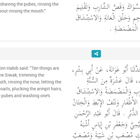
سِّوَاكَ وَقَصَّ الشَّارِبِ وَتَقْلِيمَ
 shaving the pubes, rinsing the
bout rinsing the mouth."
جِمِ وَحَلْقَ الْعَانَةِ وَالاِسْتِنْشَاقَ
الْمَضْمَضَةِ ‏.‏
 حَدَّثَنَا أَبُو عَوَانَةَ، عَنْ أَبِي بِشْرٍ
bin Habib said: "Ten things are
he Siwak, trimming the
قَالَ عَشْرَةٌ مِنَ السُّنَّةِ
th, rinsing the nose, letting the
ِبِ وَالْمَضْمَضَةُ وَالاِسْتِنْشَاقُ
nails, plucking the armpit hairs,
e pubes and washing one's
ُّ الأَظْفَارِ وَنَتْفُ الإِبْطِ وَالْخِتَانُ
الدُّبُرِ ‏.‏ قَالَ أَبُو عَبْدِ الرَّحْمَنِ
مِيِّ وَجَعْفَرِ بْنِ إِيَاسٍ أَشْبَهُ
ثِ مُصْعَبِ بْنِ شَيْبَةَ وَمُصْعَبٌ