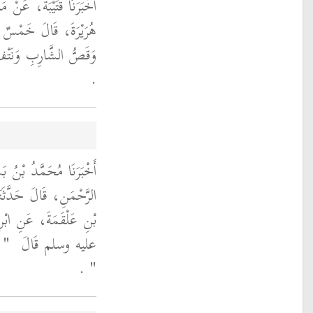
أَخْبَرَنَا قُتَيْبَةُ، عَنْ
هُرَيْرَةَ، قَالَ خَمْسٌ مِن
وَقَصُّ الشَّارِبِ وَنَتْفُ 
‏.‏
أَخْبَرَنَا مُحَمَّدُ بْنُ بَ
الرَّحْمَنِ، قَالَ حَدَّثَن
بْنِ عَلْقَمَةَ، عَنِ ابْ
عليه وسلم قَالَ ‏
‏ أ
‏"
‏ ‏.‏