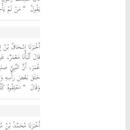
يَقُولُ ‏
‏ مَنْ لَمْ يَأْخُ"
أَخْبَرَنَا إِسْحَاقُ بْنُ إِب،
قَالَ أَنْبَأَنَا مَعْمَرٌ،
عُمَرَ، أَنَّ النَّبِيَّ
حَلَقَ بَعْضَ رَأْسِهِ وَ
وَقَالَ ‏
‏ احْلِقُوهُ كُلَّه"
أَخْبَرَنَا مُحَمَّدُ بْنُ م