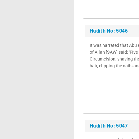
Hadith No: 5046
It was narrated that Abu
of Allah [SAW] said: 'Five 
Circumcision, shaving th
hair, clipping the nails a
Hadith No: 5047