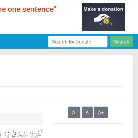
ere one sentence”
Search
A-
A
A+
أَخْبَرَنَا إِسْحَاقُ بْنُ إِ