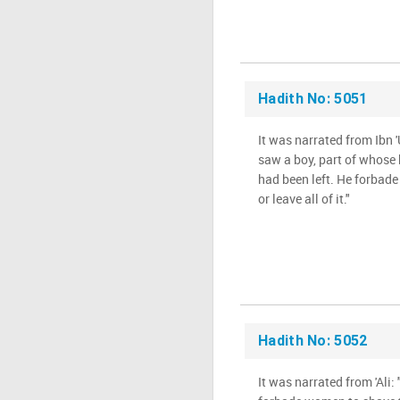
Hadith No: 5051
It was narrated from Ibn 
saw a boy, part of whose
had been left. He forbade 
or leave all of it."
Hadith No: 5052
It was narrated from 'Ali