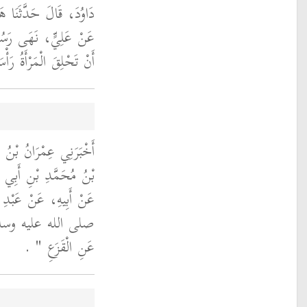
دَاوُدَ، قَالَ حَدَّثَنَا،
عَنْ عَلِيٍّ، نَهَى رَ
أَنْ تَحْلِقَ الْمَرْأَةُ رَأْس
أَخْبَرَنِي عِمْرَانُ بْنُ ي
بْنُ مُحَمَّدِ بْنِ أَبِي،
عَنْ أَبِيهِ، عَنْ عَبْدِ ال
صلى الله عليه وسلم 
عَنِ الْقَزَعِ ‏"
‏ ‏.‏