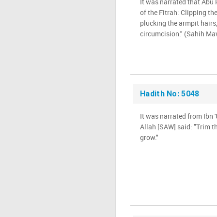
It was narrated that Abu 
of the Fitrah: Clipping t
plucking the armpit hairs
circumcision." (Sahih M
Hadith No: 5048
It was narrated from Ibn 
Allah [SAW] said: "Trim t
grow."