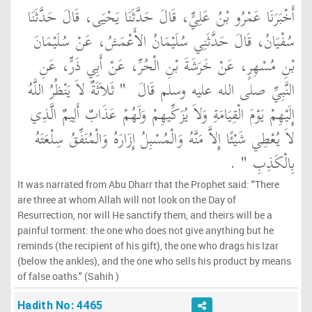
أَخْبَرَنَا عَمْرُو بْنُ عَلِيٍّ، قَالَ حَدَّثَنَا يَحْيَى، قَالَ حَدَّثَنَا
سُفْيَانُ، قَالَ حَدَّثَنِي سُلَيْمَانُ الأَعْمَشُ، عَنْ سُلَيْمَانَ
بْنِ مُسْهِرٍ، عَنْ خَرَشَةَ بْنِ الْحُرِّ، عَنْ أَبِي ذَرٍّ، عَنِ
النَّبِيِّ صلى الله عليه وسلم قَالَ ‏
"‏ ثَلاَثَةٌ لاَ يَنْظُرُ اللَّهُ
إِلَيْهِمْ يَوْمَ الْقِيَامَةِ وَلاَ يُزَكِّيهِمْ وَلَهُمْ عَذَابٌ أَلِيمٌ الَّذِي
لاَ يُعْطِي شَيْئًا إِلاَّ مَنَّهُ وَالْمُسْبِلُ إِزَارَهُ وَالْمُنَفِّقُ سِلْعَتَهُ
بِالْكَذِبِ ‏"
‏ ‏.‏
It was narrated from Abu Dharr that the Prophet said: "There
are three at whom Allah will not look on the Day of
Resurrection, nor will He sanctify them, and theirs will be a
painful torment: the one who does not give anything but he
reminds (the recipient of his gift), the one who drags his Izar
(below the ankles), and the one who sells his product by means
of false oaths." (Sahih )
Hadith No: 4465