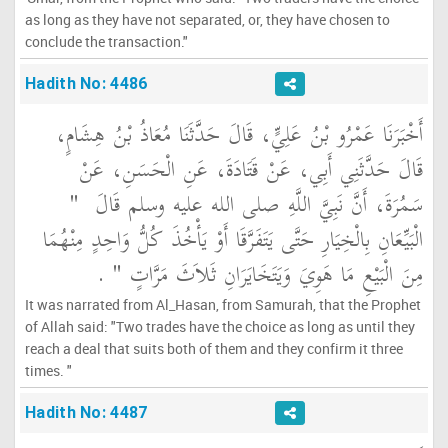
as long as they have not separated, or, they have chosen to
conclude the transaction."
Hadith No: 4486
أَخْبَرَنَا عَمْرُو بْنُ عَلِيٍّ، قَالَ حَدَّثَنَا مُعَاذُ بْنُ هِشَامٍ،
قَالَ حَدَّثَنِي أَبِي، عَنْ قَتَادَةَ، عَنِ الْحَسَنِ، عَنْ
سَمُرَةَ، أَنَّ نَبِيَّ اللَّهِ صلى الله عليه وسلم قَالَ ‏
"‏
الْبَيِّعَانِ بِالْخِيَارِ حَتَّى يَتَفَرَّقَا أَوْ يَأْخُذَ كُلُّ وَاحِدٍ مِنْهُمَا
مِنَ الْبَيْعِ مَا هَوِيَ وَيَتَخَايَرَانِ ثَلاَثَ مَرَّاتٍ ‏"
‏ ‏.‏
It was narrated from Al_Hasan, from Samurah, that the Prophet
of Allah said: "Two trades have the choice as long as until they
reach a deal that suits both of them and they confirm it three
times. "
Hadith No: 4487