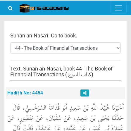
Sunan an-Nasa'i: Go to book:
Text: Sunan an-Nasa'i, book 44- The Book of
Financial Transactions ( كتاب البيوع)
Hadith No: 4454
أَخْبَرَنَا عُبَيْدُ اللَّهِ بْنُ سَعِيدٍ أَبُو قُدَامَةَ السَّرَخْسِيُّ، قَالَ
حَدَّثَنَا يَحْيَى بْنُ سَعِيدٍ، عَنْ سُفْيَانَ، عَنْ مَنْصُورٍ، عَنْ
عُمَارَةَ بْنِ عُمَيْرٍ، عَنْ عَمَّتِهِ، عَنْ عَائِشَةَ، قَالَتْ قَالَ