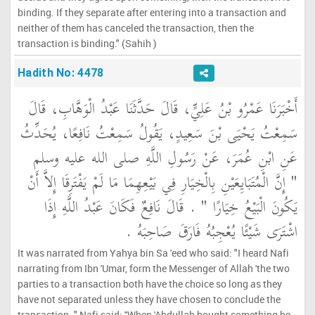
binding. If they separate after entering into a transaction and
neither of them has canceled the transaction, then the
transaction is binding." (Sahih )
Hadith No: 4478
أَخْبَرَنَا عَمْرُو بْنُ عَلِيٍّ، قَالَ حَدَّثَنَا عَبْدُ الْوَهَّابِ، قَالَ
سَمِعْتُ يَحْيَى بْنَ سَعِيدٍ، يَقُولُ سَمِعْتُ نَافِعًا، يُحَدِّثُ
عَنِ ابْنِ عُمَرَ، عَنْ رَسُولِ اللَّهِ صلى الله عليه وسلم ‏
"‏ إِنَّ الْمُتَبَايِعَيْنِ بِالْخِيَارِ فِي بَيْعِهِمَا مَا لَمْ يَفْتَرِقَا إِلاَّ أَنْ
يَكُونَ الْبَيْعُ خِيَارًا ‏"
‏ ‏.‏ قَالَ نَافِعٌ فَكَانَ عَبْدُ اللَّهِ إِذَا
اشْتَرَى شَيْئًا يُعْجِبُهُ فَارَقَ صَاحِبَهُ ‏.‏
It was narrated from Yahya bin Sa 'eed who said: "I heard Nafi
narrating from Ibn 'Umar, form the Messenger of Allah 'the two
parties to a transaction both have the choice so long as they
have not separated unless they have chosen to conclude the
transaction. " Nafi said: ''When 'Abdullah bought something he