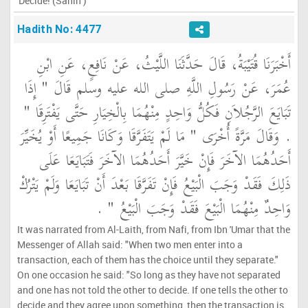
'Decide! (Sahih )
Hadith No: 4477
أَخْبَرَنَا قُتَيْبَةُ، قَالَ حَدَّثَنَا اللَّيْثُ، عَنْ نَافِعٍ، عَنِ ابْنِ
عُمَرَ، عَنْ رَسُولِ اللَّهِ صلى الله عليه وسلم قَالَ ‏"‏ إِذَا
تَبَايَعَ الرَّجُلاَنِ فَكُلُّ وَاحِدٍ مِنْهُمَا بِالْخِيَارِ حَتَّى يَفْتَرِقَا ‏"‏
‏.‏ وَقَالَ مَرَّةً أُخْرَى ‏"‏ مَا لَمْ يَتَفَرَّقَا وَكَانَا جَمِيعًا أَوْ يُخَيِّرَ
أَحَدُهُمَا الآخَرَ فَإِنْ خَيَّرَ أَحَدُهُمَا الآخَرَ فَتَبَايَعَا عَلَى
ذَلِكَ فَقَدْ وَجَبَ الْبَيْعُ فَإِنْ تَفَرَّقَا بَعْدَ أَنْ تَبَايَعَا وَلَمْ يَتْرُكْ
وَاحِدٌ مِنْهُمَا الْبَيْعَ فَقَدْ وَجَبَ الْبَيْعُ ‏"‏ ‏.‏
It was narrated from Al-Laith, from Nafi, from Ibn 'Umar that the
Messenger of Allah said: "When two men enter into a
transaction, each of them has the choice until they separate."
On one occasion he said: "So long as they have not separated
and one has not told the other to decide. If one tells the other to
decide and they agree upon something, then the transaction is