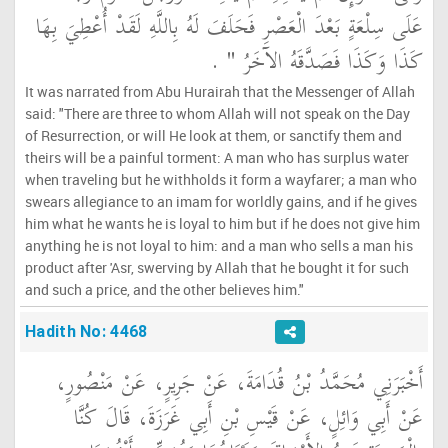
عَلَى سِلْعَةٍ بَعْدَ الْعَصْرِ فَحَلَفَ لَهُ بِاللَّهِ لَقَدْ أُعْطِيَ بِهَا
كَذَا وَكَذَا فَصَدَّقَهُ الآخَرُ ‏"
‏ ‏.‏
It was narrated from Abu Hurairah that the Messenger of Allah
said: "There are three to whom Allah will not speak on the Day
of Resurrection, or will He look at them, or sanctify them and
theirs will be a painful torment: A man who has surplus water
when traveling but he withholds it form a wayfarer; a man who
swears allegiance to an imam for worldly gains, and if he gives
him what he wants he is loyal to him but if he does not give him
anything he is not loyal to him: and a man who sells a man his
product after 'Asr, swerving by Allah that he bought it for such
and such a price, and the other believes him."
Hadith No: 4468
أَخْبَرَنِي مُحَمَّدُ بْنُ قُدَامَةَ، عَنْ جَرِيرٍ، عَنْ مَنْصُورٍ،
عَنْ أَبِي وَائِلٍ، عَنْ قَيْسِ بْنِ أَبِي غَرَزَةَ، قَالَ كُنَّا