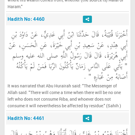
Haram."
Hadith No: 4460
أَخْبَرَنَا قُتَيْبَةُ، قَالَ حَدَّثَنَا ابْنُ أَبِي عَدِيٍّ، عَنْ دَاوُدَ بْنِ
أَبِي هِنْدٍ، عَنْ سَعِيدِ بْنِ أَبِي خَيْرَةَ، عَنِ الْحَسَنِ، عَنْ
أَبِي هُرَيْرَةَ، قَالَ قَالَ رَسُولُ اللَّهِ صلى الله عليه وسلم ‏
"‏ يَأْتِي عَلَى النَّاسِ زَمَانٌ يَأْكُلُونَ الرِّبَا فَمَنْ لَمْ يَأْكُلْهُ
أَصَابَهُ مِنْ غُبَارِهِ ‏"
‏ ‏.‏
It was narrated that Abu Hurairah said: "The Messenger of
Allah said: "There will come a time when there will be no one
left who does not consume Riba, and whoever does not
consume it will nevertheless be affected by residue." (Sahih )
Hadith No: 4461
أَخْبَرَنَا عَمْرُو بْنُ عَلِيٍّ، قَالَ أَنْبَأَنَا وَهْبُ بْنُ جَرِيرٍ، قَالَ