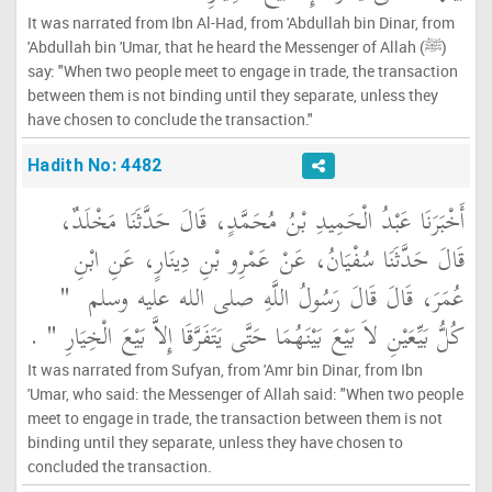
It was narrated from Ibn Al-Had, from 'Abdullah bin Dinar, from
'Abdullah bin 'Umar, that he heard the Messenger of Allah (ﷺ)
say: "When two people meet to engage in trade, the transaction
between them is not binding until they separate, unless they
have chosen to conclude the transaction."
Hadith No: 4482
أَخْبَرَنَا عَبْدُ الْحَمِيدِ بْنُ مُحَمَّدٍ، قَالَ حَدَّثَنَا مَخْلَدٌ،
قَالَ حَدَّثَنَا سُفْيَانُ، عَنْ عَمْرِو بْنِ دِينَارٍ، عَنِ ابْنِ
عُمَرَ، قَالَ قَالَ رَسُولُ اللَّهِ صلى الله عليه وسلم ‏
"‏
كُلُّ بَيِّعَيْنِ لاَ بَيْعَ بَيْنَهُمَا حَتَّى يَتَفَرَّقَا إِلاَّ بَيْعَ الْخِيَارِ ‏"
‏ ‏.‏
It was narrated from Sufyan, from 'Amr bin Dinar, from Ibn
'Umar, who said: the Messenger of Allah said: "When two people
meet to engage in trade, the transaction between them is not
binding until they separate, unless they have chosen to
concluded the transaction.