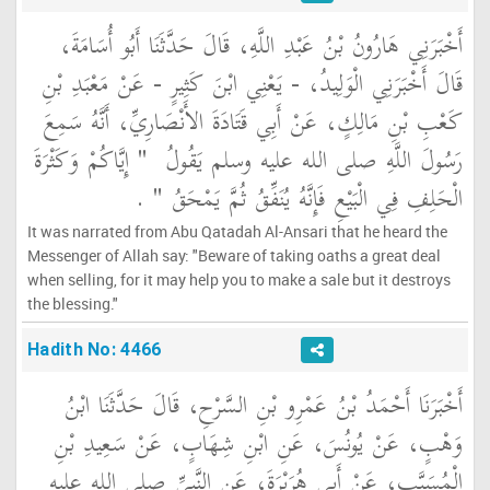
أَخْبَرَنِي هَارُونُ بْنُ عَبْدِ اللَّهِ، قَالَ حَدَّثَنَا أَبُو أُسَامَةَ،
قَالَ أَخْبَرَنِي الْوَلِيدُ، - يَعْنِي ابْنَ كَثِيرٍ - عَنْ مَعْبَدِ بْنِ
كَعْبِ بْنِ مَالِكٍ، عَنْ أَبِي قَتَادَةَ الأَنْصَارِيِّ، أَنَّهُ سَمِعَ
رَسُولَ اللَّهِ صلى الله عليه وسلم يَقُولُ ‏
"‏ إِيَّاكُمْ وَكَثْرَةَ
الْحَلِفِ فِي الْبَيْعِ فَإِنَّهُ يُنَفِّقُ ثُمَّ يَمْحَقُ ‏"
‏ ‏.‏
It was narrated from Abu Qatadah Al-Ansari that he heard the
Messenger of Allah say: "Beware of taking oaths a great deal
when selling, for it may help you to make a sale but it destroys
the blessing."
Hadith No: 4466
أَخْبَرَنَا أَحْمَدُ بْنُ عَمْرِو بْنِ السَّرْحِ، قَالَ حَدَّثَنَا ابْنُ
وَهْبٍ، عَنْ يُونُسَ، عَنِ ابْنِ شِهَابٍ، عَنْ سَعِيدِ بْنِ
الْمُسَيَّبِ، عَنْ أَبِي هُرَيْرَةَ، عَنِ النَّبِيِّ صلى الله عليه