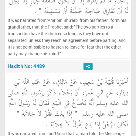
بِالْخِيَارِ مَا لَمْ يَتَفَرَّقَا إِلاَّ أَنْ يَكُونَ صَفْقَةَ خِيَارٍ وَلاَ يَحِلُّ
لَهُ أَنْ يُفَارِقَ صَاحِبَهُ خَشْيَةَ أَنْ يَسْتَقِيلَهُ ‏"
‏ ‏.‏
It was narrated from 'Amr bin Shu'aib, from his father , form his
grandfather, that the Prophet said: "The two parties to a
transaction have the choicer so long as they have not
separated, unless they reach an agreement before parting, and
it is not permissible to hasten to leave for fear that the other
party may change his mind."
Hadith No: 4489
أَخْبَرَنَا قُتَيْبَةُ بْنُ سَعِيدٍ، عَنْ مَالِكٍ، عَنْ عَبْدِ اللَّهِ بْنِ
دِينَارٍ، عَنِ ابْنِ عُمَرَ، أَنَّ رَجُلاً، ذَكَرَ لِرَسُولِ اللَّهِ صلى
الله عليه وسلم أَنَّهُ يُخْدَعُ فِي الْبَيْعِ فَقَالَ لَهُ رَسُولُ اللَّهِ
صلى الله عليه وسلم ‏
"‏ إِذَا بِعْتَ فَقُلْ لاَ خِلاَبَةَ ‏"
‏ ‏.‏
فَكَانَ الرَّجُلُ إِذَا بَاعَ يَقُولُ لاَ خِلاَبَةَ ‏.‏
It was narrated from Ibn 'Umar that: a man told the Messenger