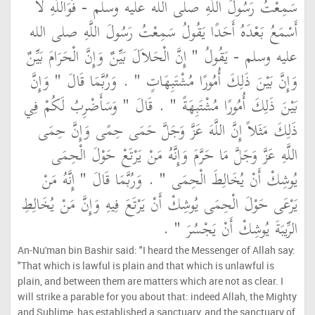
سَمِعْتُ رَسُولَ اللَّهِ صلى الله عليه وسلم - فَوَاللَّهِ لاَ
أَسْمَعُ بَعْدَهُ أَحَدًا يَقُولُ سَمِعْتُ رَسُولَ اللَّهِ صلى الله
عليه وسلم - يَقُولُ ‏"‏ إِنَّ الْحَلاَلَ بَيِّنٌ وَإِنَّ الْحَرَامَ بَيِّنٌ
وَإِنَّ بَيْنَ ذَلِكَ أُمُورًا مُشْتَبِهَاتٍ ‏"‏ ‏.‏ وَرُبَّمَا قَالَ ‏"‏ وَإِنَّ
بَيْنَ ذَلِكَ أُمُورًا مُشْتَبِهَةً ‏"‏ ‏.‏ قَالَ ‏"‏ وَسَأَضْرِبُ لَكُمْ فِي
ذَلِكَ مَثَلاً إِنَّ اللَّهَ عَزَّ وَجَلَّ حَمَى حِمًى وَإِنَّ حِمَى
اللَّهِ عَزَّ وَجَلَّ مَا حَرَّمَ وَإِنَّهُ مَنْ يَرْتَعْ حَوْلَ الْحِمَى
يُوشِكْ أَنْ يُخَالِطَ الْحِمَى ‏"‏ ‏.‏ وَرُبَّمَا قَالَ ‏"‏ إِنَّهُ مَنْ
يَرْعَى حَوْلَ الْحِمَى يُوشِكْ أَنْ يَرْتَعَ فِيهِ وَإِنَّ مَنْ يُخَالِطِ
الرِّيبَةَ يُوشِكْ أَنْ يَجْسُرَ ‏"‏ ‏.‏
An-Nu'man bin Bashir said: "I heard the Messenger of Allah say:
"That which is lawful is plain and that which is unlawful is
plain, and between them are matters which are not as clear. I
will strike a parable for you about that: indeed Allah, the Mighty
and Sublime, has established a sanctuary, and the sanctuary of