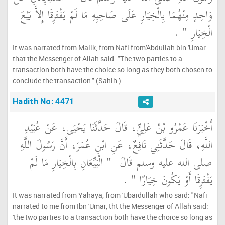
وَاحِدٍ مِنْهُمَا بِالْخِيَارِ عَلَى صَاحِبِهِ مَا لَمْ يَفْتَرِقَا إِلاَّ بَيْعَ
الْخِيَارِ ‏"
‏ ‏.‏
It was narrated from Malik, from Nafi from'Abdullah bin 'Umar
that the Messenger of Allah said: "The two parties to a
transaction both have the choice so long as they both chosen to
conclude the transaction." (Sahih )
Hadith No: 4471
أَخْبَرَنَا عَمْرُو بْنُ عَلِيٍّ، قَالَ حَدَّثَنَا يَحْيَى، عَنْ عُبَيْدِ
اللَّهِ، قَالَ حَدَّثَنِي نَافِعٌ، عَنِ ابْنِ عُمَرَ، أَنَّ رَسُولَ اللَّهِ
صلى الله عليه وسلم قَالَ ‏
"‏ الْبَيِّعَانِ بِالْخِيَارِ مَا لَمْ
يَفْتَرِقَا أَوْ يَكُونَ خِيَارًا ‏"
‏ ‏.‏
It was narrated from Yahaya, from 'Ubaidullah who said: "Nafi
narrated to me from Ibn 'Umar, tht the Messenger of Allah said:
'the two parties to a transaction both have the choice so long as