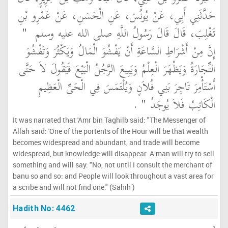
حَدَّثَنِي أَبِي، عَنْ يُونُسَ، عَنِ الْحَسَنِ، عَنْ عَمْرِو بْنِ
تَغْلِبَ، قَالَ قَالَ رَسُولُ اللَّهِ صلى الله عليه وسلم ‏
"‏
إِنَّ مِنْ أَشْرَاطِ السَّاعَةِ أَنْ يَفْشُوَ الْمَالُ وَيَكْثُرَ وَتَفْشُوَ
التِّجَارَةُ وَيَظْهَرَ الْعِلْمُ وَيَبِيعَ الرَّجُلُ الْبَيْعَ فَيَقُولَ لاَ حَتَّى
أَسْتَأْمِرَ تَاجِرَ بَنِي فُلاَنٍ وَيُلْتَمَسَ فِي الْحَىِّ الْعَظِيمِ
الْكَاتِبُ فَلاَ يُوجَدُ ‏"
‏ ‏.‏
It was narrated that 'Amr bin Taghilb said: "The Messenger of
Allah said: 'One of the portents of the Hour will be that wealth
becomes widespread and abundant, and trade will become
widespread, but knowledge will disappear. A man will try to sell
something and will say: "No, not until I consult the merchant of
banu so and so: and People will look throughout a vast area for
a scribe and will not find one." (Sahih )
Hadith No: 4462