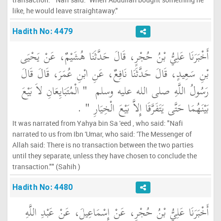
like, he would leave straightaway."
Hadith No: 4479
أَخْبَرَنَا عَلِيُّ بْنُ حُجْرٍ، قَالَ حَدَّثَنَا هُشَيْمٌ، عَنْ يَحْيَى
بْنِ سَعِيدٍ، قَالَ حَدَّثَنَا نَافِعٌ، عَنِ ابْنِ عُمَرَ، قَالَ قَالَ
رَسُولُ اللَّهِ صلى الله عليه وسلم ‏
"‏ الْمُتَبَايِعَانِ لاَ بَيْعَ
بَيْنَهُمَا حَتَّى يَتَفَرَّقَا إِلاَّ بَيْعَ الْخِيَارِ ‏"
‏ ‏.‏
It was narrated from Yahya bin Sa 'eed , who said: "Nafi
narrated to us from Ibn 'Umar, who said: 'The Messenger of
Allah said: There is no transaction between the two parties
until they separate, unless they have chosen to conclude the
transaction."" (Sahih )
Hadith No: 4480
أَخْبَرَنَا عَلِيُّ بْنُ حُجْرٍ، عَنْ إِسْمَاعِيلَ، عَنْ عَبْدِ اللَّهِ