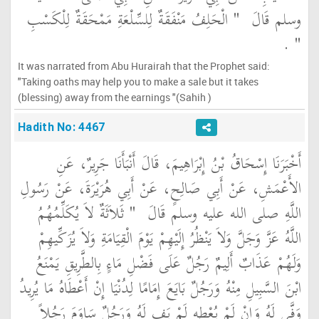
وسلم قَالَ ‏
"‏ الْحَلِفُ مَنْفَقَةٌ لِلسِّلْعَةِ مَمْحَقَةٌ لِلْكَسْبِ
‏"
‏ ‏.‏
It was narrated from Abu Hurairah that the Prophet said:
"Taking oaths may help you to make a sale but it takes
(blessing) away from the earnings "(Sahih )
Hadith No: 4467
أَخْبَرَنَا إِسْحَاقُ بْنُ إِبْرَاهِيمَ، قَالَ أَنْبَأَنَا جَرِيرٌ، عَنِ
الأَعْمَشِ، عَنْ أَبِي صَالِحٍ، عَنْ أَبِي هُرَيْرَةَ، عَنْ رَسُولِ
اللَّهِ صلى الله عليه وسلم قَالَ ‏
"‏ ثَلاَثَةٌ لاَ يُكَلِّمُهُمُ
اللَّهُ عَزَّ وَجَلَّ وَلاَ يَنْظُرُ إِلَيْهِمْ يَوْمَ الْقِيَامَةِ وَلاَ يُزَكِّيهِمْ
وَلَهُمْ عَذَابٌ أَلِيمٌ رَجُلٌ عَلَى فَضْلِ مَاءٍ بِالطَّرِيقِ يَمْنَعُ
ابْنَ السَّبِيلِ مِنْهُ وَرَجُلٌ بَايَعَ إِمَامًا لِدُنْيَا إِنْ أَعْطَاهُ مَا يُرِيدُ
وَفَّى لَهُ وَإِنْ لَمْ يُعْطِهِ لَمْ يَفِ لَهُ وَرَجُلٌ سَاوَمَ رَجُلاً