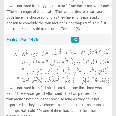
It was narrated from Ayyub, from Nafi from Ibn 'Umar, who said:
"The Messenger of Allah said: 'The two parties to a transaction
both have the choice so long as they have not separated or
chosen to conclude the transaction." Or perhaps Nafi said: "Or
one of them has said to the other: 'Decide! "(Sahih )
Hadith No: 4476
أَخْبَرَنَا قُتَيْبَةُ، قَالَ حَدَّثَنَا اللَّيْثُ، عَنْ نَافِعٍ، عَنِ ابْنِ
عُمَرَ، قَالَ قَالَ رَسُولُ اللَّهِ صلى الله عليه وسلم ‏"‏
الْبَيِّعَانِ بِالْخِيَارِ حَتَّى يَفْتَرِقَا أَوْ يَكُونَ بَيْعَ خِيَارٍ ‏"‏ ‏.‏
وَرُبَّمَا قَالَ نَافِعٌ ‏"‏ أَوْ يَقُولَ أَحَدُهُمَا لِلآخَرِ اخْتَرْ ‏"‏ ‏.‏
It was narrated from Al-Laith from Nafi from Ibn 'Umar who
said: "The Messenger of Allah said: 'The two parties to a
transaction both have the choice so long as they have not
separated or they have chosen to conclude the transaction.' Or
perhaps Nafi said: "Or one of them has said to the other: