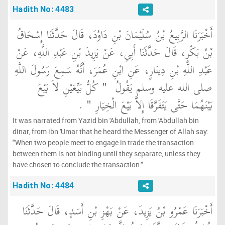
Hadith No: 4483
أَخْبَرَنَا الرَّبِيعُ بْنُ سُلَيْمَانَ بْنِ دَاوُدَ، قَالَ حَدَّثَنَا إِسْحَاقُ
بْنُ بَكْرٍ، قَالَ حَدَّثَنَا أَبِي، عَنْ يَزِيدَ بْنِ عَبْدِ اللَّهِ، عَنْ
عَبْدِ اللَّهِ بْنِ دِينَارٍ، عَنِ ابْنِ عُمَرَ، أَنَّهُ سَمِعَ رَسُولَ اللَّهِ
صلى الله عليه وسلم يَقُولُ ‏
"‏ كُلُّ بَيِّعَيْنِ لاَ بَيْعَ
بَيْنَهُمَا حَتَّى يَتَفَرَّقَا إِلاَّ بَيْعَ الْخِيَارِ ‏"
‏ ‏.‏
It was narrated from Yazid bin 'Abdullah, from 'Abdullah bin
dinar, from ibn 'Umar that he heard the Messenger of Allah say:
"When two people meet to engage in trade the transaction
between them is not binding until they separate, unless they
have chosen to conclude the transaction."
Hadith No: 4484
أَخْبَرَنَا عَمْرُو بْنُ يَزِيدَ، عَنْ بَهْزِ بْنِ أَسَدٍ، قَالَ حَدَّثَنَا