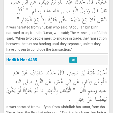
شُعْبَةُ، قَالَ حَدَّثَنَا عَبْدُ اللَّهِ بْنُ دِينَارٍ، عَنِ ابْنِ عُمَرَ،
قَالَ قَالَ رَسُولُ اللَّهِ صلى الله عليه وسلم ‏
"‏ كُلُّ
بَيِّعَيْنِ فَلاَ بَيْعَ بَيْنَهُمَا حَتَّى يَتَفَرَّقَا إِلاَّ بَيْعَ الْخِيَارِ ‏"
‏ ‏.‏
It was narrated from Shu'ban who said: "Abdullah bin Dinr
narrated to us, from Ibn'Umar, who said; The Messenger of Allah
said; "When two people meet to engage in trade, the transaction
between them is not binding until they separate, unless they
have chosen to conclude the transaction."
Hadith No: 4485
أَخْبَرَنَا قُتَيْبَةُ بْنُ سَعِيدٍ، قَالَ حَدَّثَنَا سُفْيَانُ، عَنْ عَبْدِ
اللَّهِ بْنِ دِينَارٍ، عَنِ ابْنِ عُمَرَ، عَنِ النَّبِيِّ صلى الله
عليه وسلم قَالَ ‏
"‏ الْبَيِّعَانِ بِالْخِيَارِ مَا لَمْ يَتَفَرَّقَا أَوْ يَكُونَ
بَيْعُهُمَا عَنْ خِيَارٍ ‏"
‏ ‏.‏
It was narrated from Sufyan, from 'Abdullah bin Dinar, from Ibn
'Umar, from the Prophet who said: "Two traders have the choice