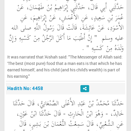
حَدَّثَنِي أَبِي قَالَ، حَدَّثَنِي إِبْرَاهِيمُ بْنُ طَهْمَانَ، عَنْ
عُمَرَ بْنِ سَعِيدٍ، عَنِ الأَعْمَشِ، عَنْ إِبْرَاهِيمَ، عَنِ
الأَسْوَدِ، عَنْ عَائِشَةَ، قَالَتْ قَالَ رَسُولُ اللَّهِ صلى الله
عليه وسلم ‏
"‏ إِنَّ أَطْيَبَ مَا أَكَلَ الرَّجُلُ مِنْ كَسْبِهِ وَإِنَّ
وَلَدَهُ مِنْ كَسْبِهِ ‏"
‏ ‏.‏
It was narrated that 'Aishah said: "The Messenger of Allah said:
'The best (most pure) food that a man eats is that which he has
earned himself, and his child (and his child's wealth) is part of
his earning."
Hadith No: 4458
حَدَّثَنَا مُحَمَّدُ بْنُ عَبْدِ الأَعْلَى الصَّنْعَانِيُّ، قَالَ حَدَّثَنَا
خَالِدٌ، - وَهُوَ ابْنُ الْحَارِثِ - قَالَ حَدَّثَنَا ابْنُ عَوْنٍ،
عَنِ الشَّعْبِيِّ، قَالَ سَمِعْتُ النُّعْمَانَ بْنَ بَشِيرٍ، قَالَ