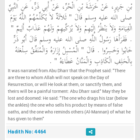
بْنِ جَرِيرٍ، عَنْ خَرَشَةَ بْنِ الْحُرِّ، عَنْ أَبِي ذَرٍّ، عَنِ النَّبِيِّ
صلى الله عليه وسلم قَالَ ‏"‏ ثَلاَثَةٌ لاَ يُكَلِّمُهُمُ اللَّهُ يَوْمَ
الْقِيَامَةِ وَلاَ يَنْظُرُ إِلَيْهِمْ وَلاَ يُزَكِّيهِمْ وَلَهُمْ عَذَابٌ أَلِيمٌ ‏"‏
‏.‏ فَقَرَأَهَا رَسُولُ اللَّهِ صلى الله عليه وسلم قَالَ أَبُو ذَرٍّ
خَابُوا وَخَسِرُوا ‏.‏ قَالَ ‏"‏ الْمُسْبِلُ إِزَارَهُ وَالْمُنَفِّقُ سِلْعَتَهُ
بِالْحَلِفِ الْكَاذِبِ وَالْمَنَّانُ عَطَاءَهُ ‏"‏ ‏.‏
It was narrated from Abu Dharr that the Prophet said: "There
are three to whom Allah will not speak on the Day of
Resurrection, or will He look at them, or sanctify them, and
theirs will be a painful torment: Abu Dharr said:" May they be
lost and doomed: He said: "The one who drags his Izar (below
the ankles) the one who sells his product by means of false
oaths, and the one who reminds others (Al-Mannan) of what he
has given to them"
Hadith No: 4464