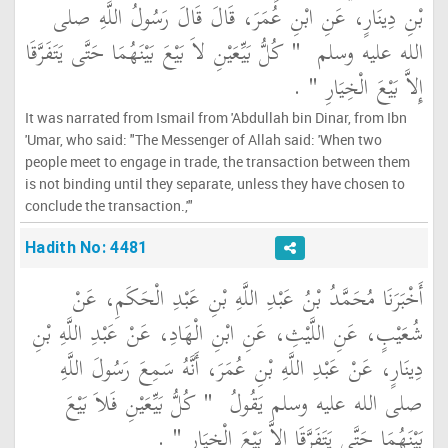
بْنِ دِينَارٍ، عَنِ ابْنِ عُمَرَ، قَالَ قَالَ رَسُولُ اللَّهِ صلى
الله عليه وسلم ‏
"‏ كُلُّ بَيِّعَيْنِ لاَ بَيْعَ بَيْنَهُمَا حَتَّى يَتَفَرَّقَا
إِلاَّ بَيْعَ الْخِيَارِ ‏"
‏ ‏.‏
It was narrated from Ismail from 'Abdullah bin Dinar, from Ibn
'Umar, who said: "The Messenger of Allah said: 'When two
people meet to engage in trade, the transaction between them
is not binding until they separate, unless they have chosen to
conclude the transaction.,'"
Hadith No: 4481
أَخْبَرَنَا مُحَمَّدُ بْنُ عَبْدِ اللَّهِ بْنِ عَبْدِ الْحَكَمِ، عَنْ
شُعَيْبٍ، عَنِ اللَّيْثِ، عَنِ ابْنِ الْهَادِ، عَنْ عَبْدِ اللَّهِ بْنِ
دِينَارٍ، عَنْ عَبْدِ اللَّهِ بْنِ عُمَرَ، أَنَّهُ سَمِعَ رَسُولَ اللَّهِ
صلى الله عليه وسلم يَقُولُ ‏
"‏ كُلُّ بَيِّعَيْنِ فَلاَ بَيْعَ
بَيْنَهُمَا حَتَّى يَتَفَرَّقَا إِلاَّ بَيْعَ الْخِيَارِ ‏"
‏ ‏.‏