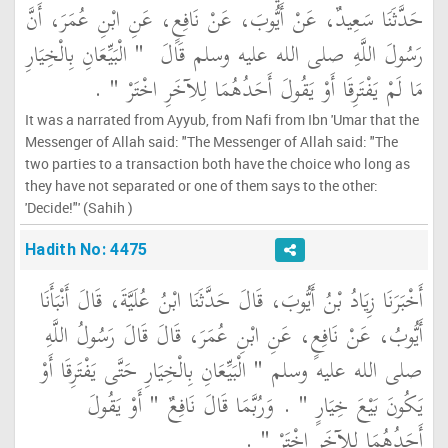
حَدَّثَنَا سَعِيدٌ، عَنْ أَيُّوبَ، عَنْ نَافِعٍ، عَنِ ابْنِ عُمَرَ، أَنَّ
رَسُولَ اللَّهِ صلى الله عليه وسلم قَالَ ‏
"‏ الْبَيِّعَانِ بِالْخِيَارِ
مَا لَمْ يَفْتَرِقَا أَوْ يَقُولَ أَحَدُهُمَا لِلآخَرِ اخْتَرْ ‏"
‏ ‏.‏
It was a narrated from Ayyub, from Nafi from Ibn 'Umar that the
Messenger of Allah said: "The Messenger of Allah said: "The
two parties to a transaction both have the choice who long as
they have not separated or one of them says to the other:
'Decide!"' (Sahih )
Hadith No: 4475
أَخْبَرَنَا زِيَادُ بْنُ أَيُّوبَ، قَالَ حَدَّثَنَا ابْنُ عُلَيَّةَ، قَالَ أَنْبَأَنَا
أَيُّوبُ، عَنْ نَافِعٍ، عَنِ ابْنِ عُمَرَ، قَالَ قَالَ رَسُولُ اللَّهِ
صلى الله عليه وسلم ‏"‏ الْبَيِّعَانِ بِالْخِيَارِ حَتَّى يَفْتَرِقَا أَوْ
يَكُونَ بَيْعَ خِيَارٍ ‏"‏ ‏.‏ وَرُبَّمَا قَالَ نَافِعٌ ‏"‏ أَوْ يَقُولَ
أَحَدُهُمَا لِلآخَرِ اخْتَرْ ‏"‏ ‏.‏