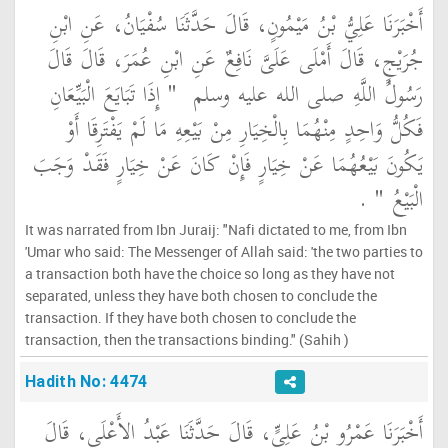
أَخْبَرَنَا عَلِيُّ بْنُ مَيْمُونٍ، قَالَ حَدَّثَنَا سُفْيَانُ، عَنِ ابْنِ
جُرَيْجٍ، قَالَ أَمْلَى عَلَىَّ نَافِعٌ عَنِ ابْنِ عُمَرَ، قَالَ قَالَ
رَسُولُ اللَّهِ صلى الله عليه وسلم ‏
"‏ إِذَا تَبَايَعَ الْبَيِّعَانِ
فَكُلُّ وَاحِدٍ مِنْهُمَا بِالْخِيَارِ مِنْ بَيْعِهِ مَا لَمْ يَفْتَرِقَا أَوْ
يَكُونَ بَيْعُهُمَا عَنْ خِيَارٍ فَإِنْ كَانَ عَنْ خِيَارٍ فَقَدْ وَجَبَ
الْبَيْعُ ‏"
‏ ‏.‏
It was narrated from Ibn Juraij: "Nafi dictated to me, from Ibn
'Umar who said: The Messenger of Allah said: 'the two parties to
a transaction both have the choice so long as they have not
separated, unless they have both chosen to conclude the
transaction. If they have both chosen to conclude the
transaction, then the transactions binding." (Sahih )
Hadith No: 4474
أَخْبَرَنَا عَمْرُو بْنُ عَلِيٍّ، قَالَ حَدَّثَنَا عَبْدُ الأَعْلَى، قَالَ