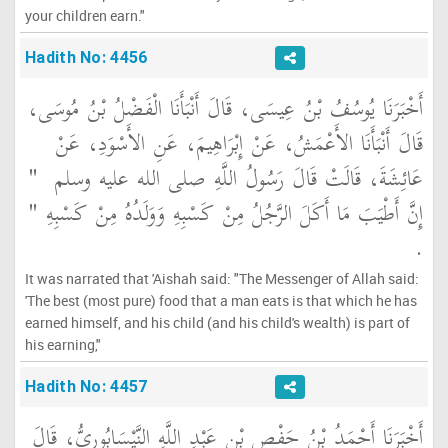
your children earn."
Hadith No: 4456
أَخْبَرَنَا يُوسُفُ بْنُ عِيسَى، قَالَ أَنْبَأَنَا الْفَضْلُ بْنُ مُوسَى،
قَالَ أَنْبَأَنَا الأَعْمَشُ، عَنْ إِبْرَاهِيمَ، عَنِ الأَسْوَدِ، عَنْ
عَائِشَةَ، قَالَتْ قَالَ رَسُولُ اللَّهِ صلى الله عليه وسلم ‏
"‏
إِنَّ أَطْيَبَ مَا أَكَلَ الرَّجُلُ مِنْ كَسْبِهِ وَوَلَدُهُ مِنْ كَسْبِهِ ‏"
‏.‏
It was narrated that 'Aishah said: "The Messenger of Allah said:
'The best (most pure) food that a man eats is that which he has
earned himself, and his child (and his child's wealth) is part of
his earning,"
Hadith No: 4457
أَخْبَرَنَا أَحْمَدُ بْنُ حَفْصِ بْنِ عَبْدِ اللَّهِ النَّيْسَابُورِيُّ، قَالَ