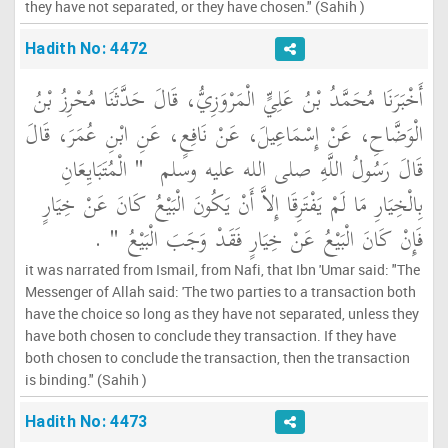
they have not separated, or they have chosen." (Sahih )
Hadith No: 4472
أَخْبَرَنَا مُحَمَّدُ بْنُ عَلِيٍّ الْمَرْوَزِيُّ، قَالَ حَدَّثَنَا مُحْرِزُ بْنُ
الْوَضَّاحِ، عَنْ إِسْمَاعِيلَ، عَنْ نَافِعٍ، عَنِ ابْنِ عُمَرَ، قَالَ
قَالَ رَسُولُ اللَّهِ صلى الله عليه وسلم ‏
"‏ الْمُتَبَايِعَانِ
بِالْخِيَارِ مَا لَمْ يَفْتَرِقَا إِلاَّ أَنْ يَكُونَ الْبَيْعُ كَانَ عَنْ خِيَارٍ
فَإِنْ كَانَ الْبَيْعُ عَنْ خِيَارٍ فَقَدْ وَجَبَ الْبَيْعُ ‏"
‏ ‏.‏
it was narrated from Ismail, from Nafi, that Ibn 'Umar said: "The
Messenger of Allah said: 'The two parties to a transaction both
have the choice so long as they have not separated, unless they
have both chosen to conclude they transaction. If they have
both chosen to conclude the transaction, then the transaction
is binding." (Sahih )
Hadith No: 4473