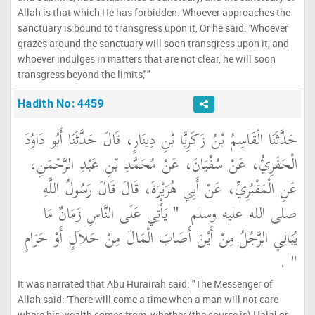
Allah is that which He has forbidden. Whoever approaches the
sanctuary is bound to transgress upon it, Or he said: 'Whoever
grazes around the sanctuary will soon transgress upon it, and
whoever indulges in matters that are not clear, he will soon
transgress beyond the limits,""
Hadith No: 4459
حَدَّثَنَا الْقَاسِمُ بْنُ زَكَرِيَّا بْنِ دِينَارٍ، قَالَ حَدَّثَنَا أَبُو دَاوُدَ
الْحَفَرِيُّ، عَنْ سُفْيَانَ، عَنْ مُحَمَّدِ بْنِ عَبْدِ الرَّحْمَنِ،
عَنِ الْمَقْبُرِيِّ، عَنْ أَبِي هُرَيْرَةَ، قَالَ قَالَ رَسُولُ اللَّهِ
صلى الله عليه وسلم ‏
"‏ يَأْتِي عَلَى النَّاسِ زَمَانٌ مَا
يُبَالِي الرَّجُلُ مِنْ أَيْنَ أَصَابَ الْمَالَ مِنْ حَلاَلٍ أَوْ حَرَامٍ
‏"
‏ ‏.‏
It was narrated that Abu Hurairah said: "The Messenger of
Allah said: 'There will come a time when a man will not care
where his wealth comes from, whether (the source is) Halal or