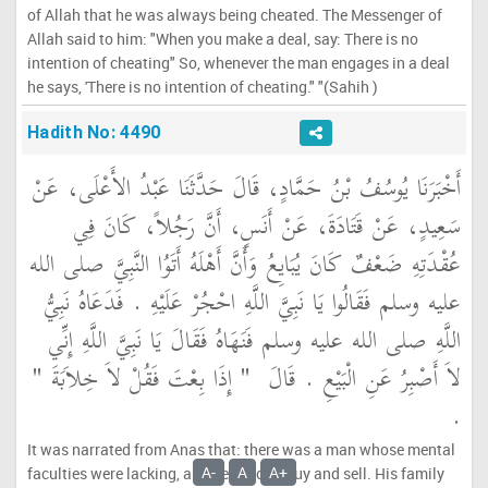
of Allah that he was always being cheated. The Messenger of
Allah said to him: "When you make a deal, say: There is no
intention of cheating" So, whenever the man engages in a deal
he says, 'There is no intention of cheating." "(Sahih )
Hadith No: 4490
أَخْبَرَنَا يُوسُفُ بْنُ حَمَّادٍ، قَالَ حَدَّثَنَا عَبْدُ الأَعْلَى، عَنْ
سَعِيدٍ، عَنْ قَتَادَةَ، عَنْ أَنَسٍ، أَنَّ رَجُلاً، كَانَ فِي
عُقْدَتِهِ ضَعْفٌ كَانَ يُبَايِعُ وَأَنَّ أَهْلَهُ أَتَوُا النَّبِيَّ صلى الله
عليه وسلم فَقَالُوا يَا نَبِيَّ اللَّهِ احْجُرْ عَلَيْهِ ‏.‏ فَدَعَاهُ نَبِيُّ
اللَّهِ صلى الله عليه وسلم فَنَهَاهُ فَقَالَ يَا نَبِيَّ اللَّهِ إِنِّي
لاَ أَصْبِرُ عَنِ الْبَيْعِ ‏.‏ قَالَ ‏
"‏ إِذَا بِعْتَ فَقُلْ لاَ خِلاَبَةَ ‏"
‏.‏
It was narrated from Anas that: there was a man whose mental
A-
A
A+
faculties were lacking, and he used to buy and sell. His family