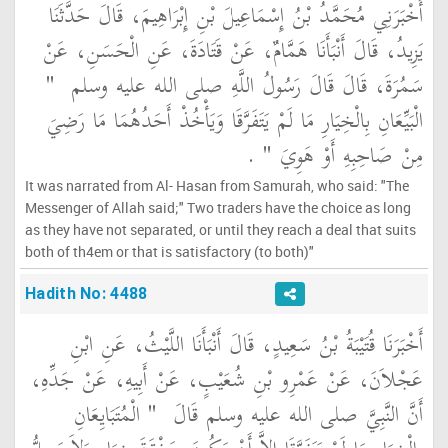
أَخْبَرَنِي مُحَمَّدُ بْنُ إِسْمَاعِيلَ بْنِ إِبْرَاهِيمَ، قَالَ حَدَّثَنَا
يَزِيدُ، قَالَ أَنْبَأَنَا هَمَّامٌ، عَنْ قَتَادَةَ، عَنِ الْحَسَنِ، عَنْ
سَمُرَةَ، قَالَ قَالَ رَسُولُ اللَّهِ صلى الله عليه وسلم ‏
"‏
الْبَيِّعَانِ بِالْخِيَارِ مَا لَمْ يَتَفَرَّقَا وَيَأْخُذْ أَحَدُهُمَا مَا رَضِيَ
مِنْ صَاحِبِهِ أَوْ هَوِيَ ‏"
‏ ‏.‏
It was narrated from Al- Hasan from Samurah, who said: "The
Messenger of Allah said;" Two traders have the choice as long
as they have not separated, or until they reach a deal that suits
both of th4em or that is satisfactory (to both)"
Hadith No: 4488
أَخْبَرَنَا قُتَيْبَةُ بْنُ سَعِيدٍ، قَالَ أَنْبَأَنَا اللَّيْثُ، عَنِ ابْنِ
عَجْلاَنَ، عَنْ عَمْرِو بْنِ شُعَيْبٍ، عَنْ أَبِيهِ، عَنْ جَدِّهِ،
أَنَّ النَّبِيَّ صلى الله عليه وسلم قَالَ ‏
"‏ الْمُتَبَايِعَانِ