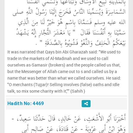
بِالْمَدِينَةِ نَبِيعُ الأَوْسَاقَ وَنَبْتَاعُهَا وَنُسَمِّي أَنْفُسَنَا
السَّمَاسِرَةَ وَيُسَمِّينَا النَّاسُ فَخَرَجَ إِلَيْنَا رَسُولُ اللَّهِ صلى
الله عليه وسلم فَسَمَّانَا بِاسْمٍ هُوَ خَيْرٌ لَنَا مِنَ الَّذِي
سَمَّيْنَا بِهِ أَنْفُسَنَا فَقَالَ ‏
"‏ يَا مَعْشَرَ التُّجَّارِ إِنَّهُ يَشْهَدُ
بَيْعَكُمُ الْحَلِفُ وَاللَّغْوُ فَشُوبُوهُ بِالصَّدَقَةِ ‏"
‏ ‏.‏
It was narrated that Qays bin Abi Gharazah said: "We used to
trade in the markets of Al-Madinah and we used to call
ourselves as-Samasir (brokers) and the people called us that,
but the Messenger of Allah came out to s and called us by a
name that was better than what we called ourselves. He said:
"O merchants (Tujjar)! Selling involves (false) oaths and idle
talk, so mix some charity with it,"" (Sahih )
Hadith No: 4469
أَخْبَرَنَا أَبُو الأَشْعَثِ، عَنْ خَالِدٍ، قَالَ حَدَّثَنَا سَعِيدٌ، -
وَهُوَ ابْنُ أَبِي عَرُوبَةَ - عَنْ قَتَادَةَ، عَنْ صَالِحٍ أَبِي