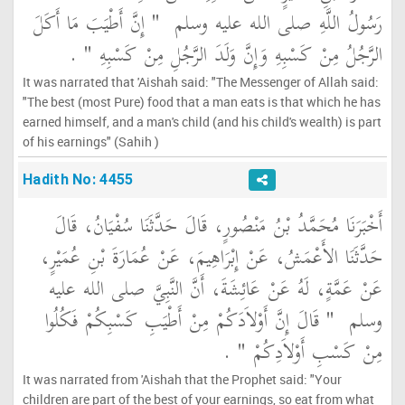
رَسُولُ اللَّهِ صلى الله عليه وسلم ‏
"‏ إِنَّ أَطْيَبَ مَا أَكَلَ
الرَّجُلُ مِنْ كَسْبِهِ وَإِنَّ وَلَدَ الرَّجُلِ مِنْ كَسْبِهِ ‏"
‏ ‏.‏
It was narrated that 'Aishah said: "The Messenger of Allah said:
"The best (most Pure) food that a man eats is that which he has
earned himself, and a man's child (and his child's wealth) is part
of his earnings" (Sahih )
Hadith No: 4455
أَخْبَرَنَا مُحَمَّدُ بْنُ مَنْصُورٍ، قَالَ حَدَّثَنَا سُفْيَانُ، قَالَ
حَدَّثَنَا الأَعْمَشُ، عَنْ إِبْرَاهِيمَ، عَنْ عُمَارَةَ بْنِ عُمَيْرٍ،
عَنْ عَمَّةٍ، لَهُ عَنْ عَائِشَةَ، أَنَّ النَّبِيَّ صلى الله عليه
وسلم ‏
"‏ قَالَ إِنَّ أَوْلاَدَكُمْ مِنْ أَطْيَبِ كَسْبِكُمْ فَكُلُوا
مِنْ كَسْبِ أَوْلاَدِكُمْ ‏"
‏ ‏.‏
It was narrated from 'Aishah that the Prophet said: "Your
children are part of the best of your earnings, so eat from what