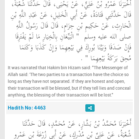
أَخْبَرَنَا عَمْرُو بْنُ عَلِيٍّ، عَنْ يَحْيَى، قَالَ حَدَّثَنَا شُعْبَةُ،
قَالَ حَدَّثَنِي قَتَادَةُ، عَنْ أَبِي الْخَلِيلِ، عَنْ عَبْدِ اللَّهِ بْنِ
الْحَارِثِ، عَنْ حَكِيمِ بْنِ حِزَامٍ، قَالَ قَالَ رَسُولُ اللَّهِ
صلى الله عليه وسلم ‏
"‏ الْبَيِّعَانِ بِالْخِيَارِ مَا لَمْ يَفْتَرِقَا
فَإِنْ صَدَقَا وَبَيَّنَا بُورِكَ فِي بَيْعِهِمَا وَإِنْ كَذَبَا وَكَتَمَا
مُحِقَ بَرَكَةُ بَيْعِهِمَا ‏"
‏ ‏.‏
It was narrated that Hakim bin Hizam said: "The Messenger of
Allah said: 'The two parties to a transaction have the choice so
long as they have not separated. If they are honest and open,
their transaction will be blessed, but if they tell lies and conceal
anything, the blessing of their transaction will be lost."
Hadith No: 4463
أَخْبَرَنَا مُحَمَّدُ بْنُ بَشَّارٍ، عَنْ مُحَمَّدٍ، قَالَ حَدَّثَنَا
شُعْبَةُ، عَنْ عَلِيِّ بْنِ مُدْرِكٍ، عَنْ أَبِي زُرْعَةَ بْنِ عَمْرِو