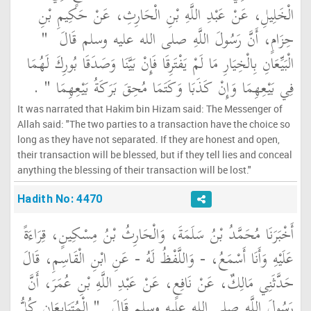
الْخَلِيلِ، عَنْ عَبْدِ اللَّهِ بْنِ الْحَارِثِ، عَنْ حَكِيمِ بْنِ
حِزَامٍ، أَنَّ رَسُولَ اللَّهِ صلى الله عليه وسلم قَالَ ‏
"‏
الْبَيِّعَانِ بِالْخِيَارِ مَا لَمْ يَفْتَرِقَا فَإِنْ بَيَّنَا وَصَدَقَا بُورِكَ لَهُمَا
فِي بَيْعِهِمَا وَإِنْ كَذَبَا وَكَتَمَا مُحِقَ بَرَكَةُ بَيْعِهِمَا ‏"
‏ ‏.‏
It was narrated that Hakim bin Hizam said: The Messenger of
Allah said: "The two parties to a transaction have the choice so
long as they have not separated. If they are honest and open,
their transaction will be blessed, but if they tell lies and conceal
anything the blessing of their transaction will be lost."
Hadith No: 4470
أَخْبَرَنَا مُحَمَّدُ بْنُ سَلَمَةَ، وَالْحَارِثُ بْنُ مِسْكِينٍ، قِرَاءَةً
عَلَيْهِ وَأَنَا أَسْمَعُ، - وَاللَّفْظُ لَهُ - عَنِ ابْنِ الْقَاسِمِ، قَالَ
حَدَّثَنِي مَالِكٌ، عَنْ نَافِعٍ، عَنْ عَبْدِ اللَّهِ بْنِ عُمَرَ، أَنَّ
رَسُولَ اللَّهِ صلى الله عليه وسلم قَالَ ‏
"‏ الْمُتَبَايِعَانِ كُلُّ